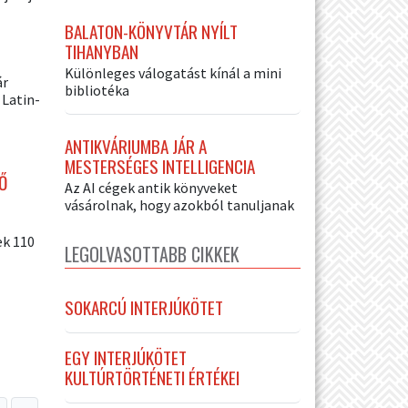
BALATON-KÖNYVTÁR NYÍLT
TIHANYBAN
Különleges válogatást kínál a mini
ár
bibliotéka
 Latin-
ANTIKVÁRIUMBA JÁR A
MESTERSÉGES INTELLIGENCIA
Ő
Az AI cégek antik könyveket
vásárolnak, hogy azokból tanuljanak
ek 110
LEGOLVASOTTABB CIKKEK
SOKARCÚ INTERJÚKÖTET
EGY INTERJÚKÖTET
KULTÚRTÖRTÉNETI ÉRTÉKEI