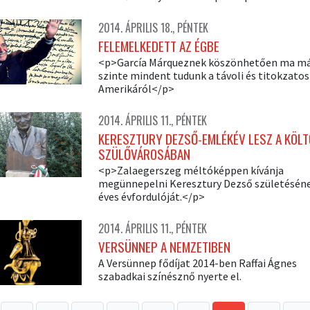
2014. ÁPRILIS 18., PÉNTEK
FELEMELKEDETT AZ ÉGBE
<p>García Márqueznek köszönhetően ma m
szinte mindent tudunk a távoli és titokzatos
Amerikáról</p>
2014. ÁPRILIS 11., PÉNTEK
KERESZTURY DEZSŐ-EMLÉKÉV LESZ A KÖLT
SZÜLŐVÁROSÁBAN
<p>Zalaegerszeg méltóképpen kívánja
megünnepelni Keresztury Dezső születésén
éves évfordulóját.</p>
2014. ÁPRILIS 11., PÉNTEK
VERSÜNNEP A NEMZETIBEN
A Versünnep fődíjat 2014-ben Raffai Ágnes
szabadkai színésznő nyerte el.