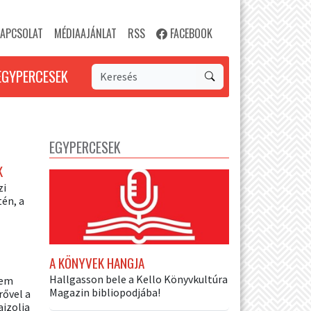
APCSOLAT
MÉDIAAJÁNLAT
RSS
FACEBOOK
EGYPERCESEK
EGYPERCESEK
K
zi
tén, a
A KÖNYVEK HANGJA
Hallgasson bele a Kello Könyvkultúra
sem
Magazin bibliopodjába!
ővel a
ajzolja