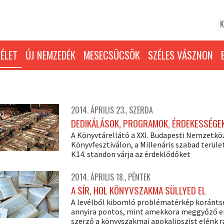
K
ÉLET
ÚJ NEMZEDÉK
MESECSÜCSÖK
SZÉLES VÁSZNON
2014. ÁPRILIS 23., SZERDA
DEDIKÁLÁSOK, PROGRAMOK, ÉRDEKESSÉGE
A Könyvtárellátó a XXI. Budapesti Nemzetkö
Könyvfesztiválon, a Millenáris szabad terüle
K14. standon várja az érdeklődőket
2014. ÁPRILIS 18., PÉNTEK
A SÍR, HOL KÖNYVSZAKMA SÜLLYED EL
A levélből kibomló problématérkép koránt
annyira pontos, mint amekkora meggyőző er
szerző a könyvszakmai apokalipszist elénk r