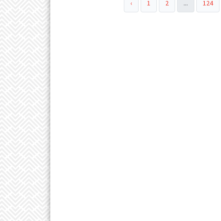
‹
1
2
...
124