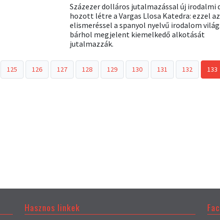
Százezer dolláros jutalmazással új irodalmi d
hozott létre a Vargas Llosa Katedra: ezzel az
elismeréssel a spanyol nyelvű irodalom vilá
bárhol megjelent kiemelkedő alkotását
jutalmazzák.
125
126
127
128
129
130
131
132
133
Hasznos linkek
Fa