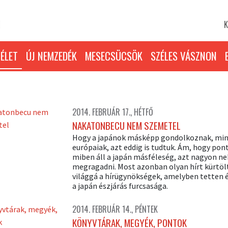
K
ÉLET
ÚJ NEMZEDÉK
MESECSÜCSÖK
SZÉLES VÁSZNON
2014. FEBRUÁR 17., HÉTFŐ
NAKATONBECU NEM SZEMETEL
Hogy a japánok másképp gondolkoznak, min
európaiak, azt eddig is tudtuk. Ám, hogy pon
miben áll a japán másféleség, azt nagyon n
megragadni. Most azonban olyan hírt kürtöl
világgá a hírügynökségek, amelyben tetten 
a japán észjárás furcsasága.
2014. FEBRUÁR 14., PÉNTEK
KÖNYVTÁRAK, MEGYÉK, PONTOK