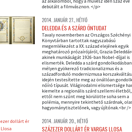
az alkalomból, hogy a művész idén száz éve
debütált a filmvásznon. </p>
2014. JANUÁR 27., HÉTFŐ
DELEDDA ÉS A SZÁRD ÖNTUDAT
Tavaly novemberben az Országos Széchényi
Könyvtárban tartottak nagyszabású
megemlékezést a XX. század elejének egyik
meghatározó prózaírójáról, Grazia Deleddár
akinek munkáságát 1926-ban Nobel-díjjal is
elismerték. Deledda a szárd gondolkodásban
mélyen gyökerező tradicionalizmus és a
századforduló modernizmusa korszakváltás
idején testesítette meg az önállóan gondol
nőíró típusát. Világirodalmi elismertsége h
kiemelte a regionális szárd szellemi életből,
ettől nem szűnt meg körülötte soha sem a
polémia, mennyire tekinthető szárdnak, ola
hagyománytisztelőnek, vagy újítónak.<br />
2014. JANUÁR 20., HÉTFŐ
SZÁZEZER DOLLÁRT ÉR VARGAS LLOSA