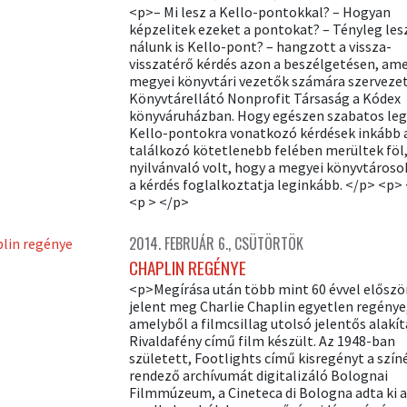
<p>– Mi lesz a Kello-pontokkal? – Hogyan
képzelitek ezeket a pontokat? – Tényleg les
nálunk is Kello-pont? – hangzott a vissza-
visszatérő kérdés azon a beszélgetésen, ame
megyei könyvtári vezetők számára szervezet
Könyvtárellátó Nonprofit Társaság a Kódex
könyváruházban. Hogy egészen szabatos leg
Kello-pontokra vonatkozó kérdések inkább 
találkozó kötetlenebb felében merültek föl
nyilvánvaló volt, hogy a megyei könyvtároso
a kérdés foglalkoztatja leginkább. </p> <p>
<p > </p>
2014. FEBRUÁR 6., CSÜTÖRTÖK
CHAPLIN REGÉNYE
<p>Megírása után több mint 60 évvel előszö
jelent meg Charlie Chaplin egyetlen regénye
amelyből a filmcsillag utolsó jelentős alakít
Rivaldafény című film készült. Az 1948-ban
született, Footlights című kisregényt a szín
rendező archívumát digitalizáló Bolognai
Filmmúzeum, a Cineteca di Bologna adta ki 