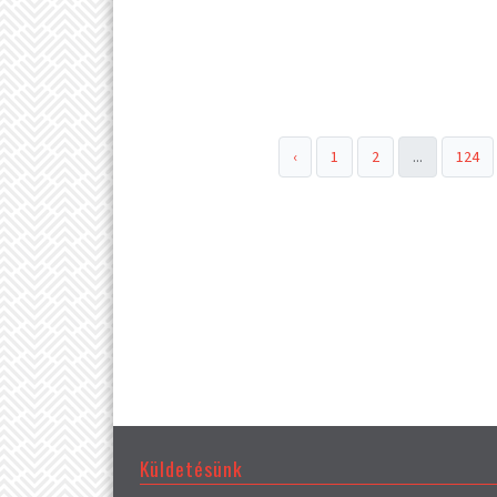
‹
1
2
...
124
Küldetésünk