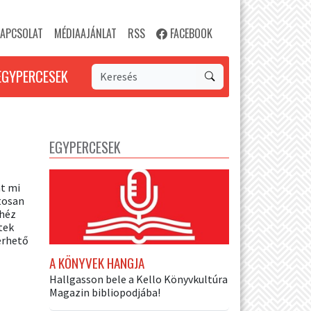
APCSOLAT
MÉDIAAJÁNLAT
RSS
FACEBOOK
EGYPERCESEK
EGYPERCESEK
t mi
tosan
ehéz
tek
érhető
A KÖNYVEK HANGJA
Hallgasson bele a Kello Könyvkultúra
Magazin bibliopodjába!