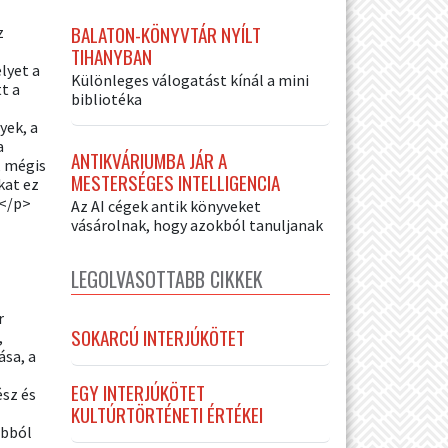
BALATON-KÖNYVTÁR NYÍLT
z
TIHANYBAN
lyet a
Különleges válogatást kínál a mini
t a
bibliotéka
yek, a
a
ANTIKVÁRIUMBA JÁR A
, mégis
MESTERSÉGES INTELLIGENCIA
kat ez
 </p>
Az AI cégek antik könyveket
vásárolnak, hogy azokból tanuljanak
LEGOLVASOTTABB CIKKEK
r
SOKARCÚ INTERJÚKÖTET
,
ása, a
EGY INTERJÚKÖTET
ész és
KULTÚRTÖRTÉNETI ÉRTÉKEI
abból