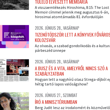
TÚLÉLŐ ELVESZETT MEMOÁRJA
A visszaemlékezés Hiroshima, 8:15: The Lost
Memoir címmel jelenik meg augusztus 6-án, 
hirosimai atomtámadás 81. évfordulóján
2026. JÚNIUS 28., VASÁRNAP
TIZENÖTÖDSZÖR LETT A KÖNYVEK FŐVÁRO
KOLOZSVÁR
Az olvasás, a szabad gondolkodás és a kultur
párbeszéd ünnepe
2026. JÚNIUS 28., VASÁRNAP
A BUSZ ÉS A VITA, AMELYRŐL NINCS SZÓ A
SZABÁLYZATBAN
Hogyan lett a nagyhírű olasz Strega-díjból e
hétig tartó lapos valóságshow?
2026. JÚNIUS 27., SZOMBAT
ÍRÓ A MINISZTÉRIUMBAN
Berg Judit lesz az irodalomért és közművel