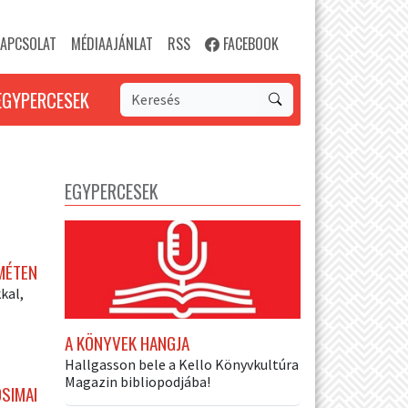
APCSOLAT
MÉDIAAJÁNLAT
RSS
FACEBOOK
EGYPERCESEK
EGYPERCESEK
MÉTEN
kal,
A KÖNYVEK HANGJA
Hallgasson bele a Kello Könyvkultúra
Magazin bibliopodjába!
OSIMAI