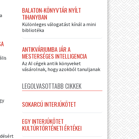
BALATON-KÖNYVTÁR NYÍLT
a
TIHANYBAN
Különleges válogatást kínál a mini
bibliotéka
SA
ANTIKVÁRIUMBA JÁR A
MESTERSÉGES INTELLIGENCIA
ális
Az AI cégek antik könyveket
vásárolnak, hogy azokból tanuljanak
LEGOLVASOTTABB CIKKEK
gy
SOKARCÚ INTERJÚKÖTET
EGY INTERJÚKÖTET
KULTÚRTÖRTÉNETI ÉRTÉKEI
ődésért