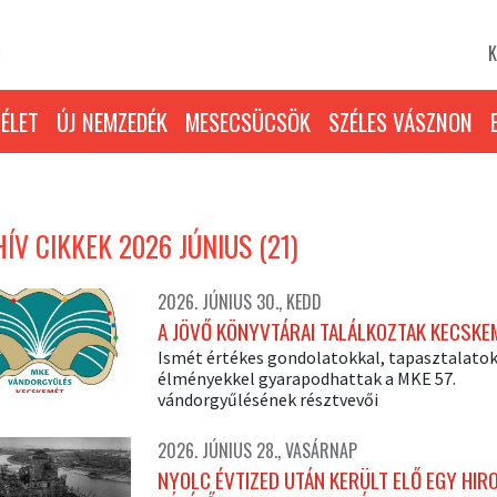
K
ÉLET
ÚJ NEMZEDÉK
MESECSÜCSÖK
SZÉLES VÁSZNON
ÍV CIKKEK 2026 JÚNIUS (21)
2026. JÚNIUS 30., KEDD
A JÖVŐ KÖNYVTÁRAI TALÁLKOZTAK KECSKE
Ismét értékes gondolatokkal, tapasztalatok
élményekkel gyarapodhattak a MKE 57.
vándorgyűlésének résztvevői
2026. JÚNIUS 28., VASÁRNAP
NYOLC ÉVTIZED UTÁN KERÜLT ELŐ EGY HIR