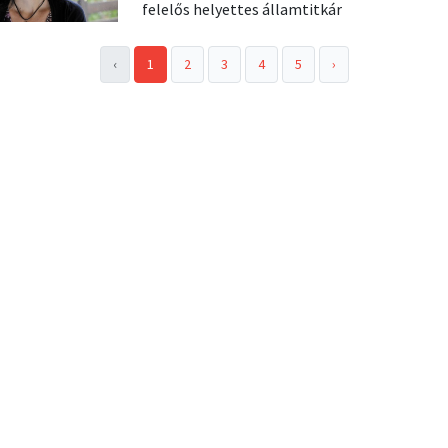
felelős helyettes államtitkár
‹
1
2
3
4
5
›