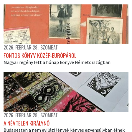
2026. FEBRUÁR 28., SZOMBAT
FONTOS KÖNYV KÖZÉP-EURÓPÁRÓL
Magyar regény lett a hónap könyve Németországban
2026. FEBRUÁR 28., SZOMBAT
A NÉVTELEN KIRÁLYNŐ
Budapesten a nem evilági lények kényes egyensúlyban élnek