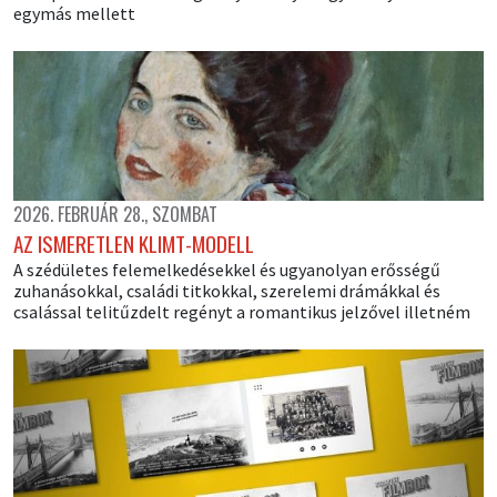
egymás mellett
2026. FEBRUÁR 28., SZOMBAT
AZ ISMERETLEN KLIMT-MODELL
A szédületes felemelkedésekkel és ugyanolyan erősségű
zuhanásokkal, családi titkokkal, szerelemi drámákkal és
csalással telitűzdelt regényt a romantikus jelzővel illetném