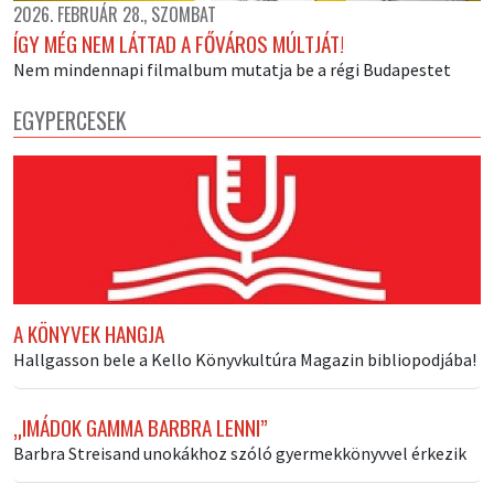
2026. FEBRUÁR 28., SZOMBAT
ÍGY MÉG NEM LÁTTAD A FŐVÁROS MÚLTJÁT!
Nem mindennapi filmalbum mutatja be a régi Budapestet
EGYPERCESEK
A KÖNYVEK HANGJA
Hallgasson bele a Kello Könyvkultúra Magazin bibliopodjába!
„IMÁDOK GAMMA BARBRA LENNI”
Barbra Streisand unokákhoz szóló gyermekkönyvvel érkezik