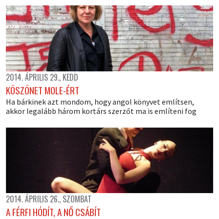
2014. ÁPRILIS 29., KEDD
KÖSZÖNET MOLE-ÉRT
Ha bárkinek azt mondom, hogy angol könyvet említsen,
akkor legalább három kortárs szerzőt ma is említeni fog
2014. ÁPRILIS 26., SZOMBAT
A FÉRFI HÓDÍT, A NŐ CSÁBÍT