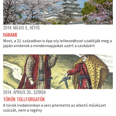
2014. MÁJUS 5., HÉTFŐ
HANAMI
Most, a 21. században is épp oly lelkesedéssel szakítják meg a
japán emberek a mindennapjaikat azért a szokásért
2014. ÁPRILIS 30., SZERDA
TÖRÖK TOLLFORGATÓK
A török irodalomban a vers jelentette az alkotó művészet
csúcsát, nem a regény