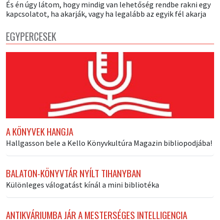
És én úgy látom, hogy mindig van lehetőség rendbe rakni egy
kapcsolatot, ha akarják, vagy ha legalább az egyik fél akarja
EGYPERCESEK
A KÖNYVEK HANGJA
Hallgasson bele a Kello Könyvkultúra Magazin bibliopodjába!
BALATON-KÖNYVTÁR NYÍLT TIHANYBAN
Különleges válogatást kínál a mini bibliotéka
ANTIKVÁRIUMBA JÁR A MESTERSÉGES INTELLIGENCIA