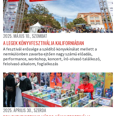
2025. MÁJUS 10., SZOMBAT
A LEGEK KÖNYVFESZTIVÁLJA KALIFORNIÁBAN
A fesztivál erőssége a szédítő könyvkínálat mellett a
nemkülönben zavarba ejtően nagy számú előadás,
performance, workshop, koncert, író-olvasó találkozó,
felolvasó alkalom, foglalkozás
2025. ÁPRILIS 30., SZERDA