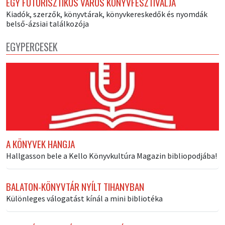
EGY FUTURISZTIKUS VÁROS KÖNYVFESZTIVÁLJA
Kiadók, szerzők, könyvtárak, könyvkereskedők és nyomdák
belső-ázsiai találkozója
EGYPERCESEK
A KÖNYVEK HANGJA
Hallgasson bele a Kello Könyvkultúra Magazin bibliopodjába!
BALATON-KÖNYVTÁR NYÍLT TIHANYBAN
Különleges válogatást kínál a mini bibliotéka