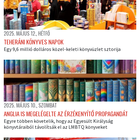
2025. MÁJUS 12., HÉTFŐ
TEHERÁNI KÖNYVES NAPOK
Egy 9,6 millió dolláros közel-keleti könyvüzlet sztorija
2025. MÁJUS 10., SZOMBAT
ANGLIA IS MEGELÉGELTE AZ ÉRZÉKENYÍTŐ PROPAGANDÁT
Egyre többen követelik, hogy az Egyesült Királyság
könyvtáraiból távolítsák el az LMBTQ könyveket