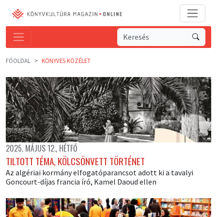
FŐOLDAL
KÖNYVES KÖZÉLET
2025. MÁJUS 12., HÉTFŐ
TILTOTT TÉMA, KÖLCSÖNVETT TÖRTÉNET
Az algériai kormány elfogatóparancsot adott ki a tavalyi
Goncourt-díjas francia író, Kamel Daoud ellen