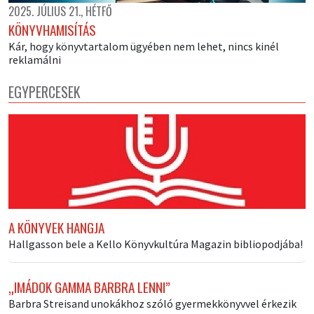
2025. JÚLIUS 21., HÉTFŐ
KÖNYVHAMISÍTÁS
Kár, hogy könyvtartalom ügyében nem lehet, nincs kinél
reklamálni
EGYPERCESEK
A KÖNYVEK HANGJA
Hallgasson bele a Kello Könyvkultúra Magazin bibliopodjába!
„IMÁDOK GAMMA BARBRA LENNI”
Barbra Streisand unokákhoz szóló gyermekkönyvvel érkezik