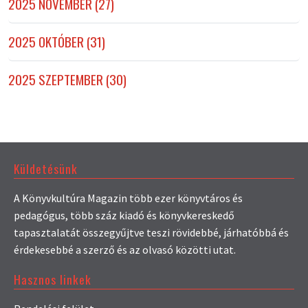
2025 NOVEMBER (27)
2025 OKTÓBER (31)
2025 SZEPTEMBER (30)
Küldetésünk
A Könyvkultúra Magazin több ezer könyvtáros és
pedagógus, több száz kiadó és könyvkereskedő
tapasztalatát összegyűjtve teszi rövidebbé, járhatóbbá és
érdekesebbé a szerző és az olvasó közötti utat.
Hasznos linkek