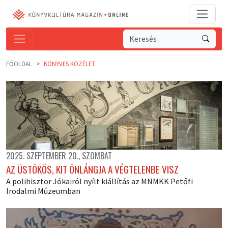
FŐOLDAL
KÖNYVES KÖZÉLET
2025. SZEPTEMBER 20., SZOMBAT
AZ ÜSTÖKÖS, KIT ÖNLÁNGJA A VÉGTELENBE VISZ
A polihisztor Jókairól nyílt kiállítás az MNMKK Petőfi
Irodalmi Múzeumban