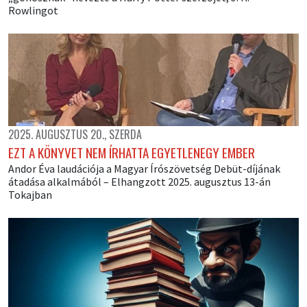
Rowlingot
2025. AUGUSZTUS 20., SZERDA
EZT A KÖNYVET NEM ÍRHATTA EGYETLENEGY EMBER
Andor Éva laudációja a Magyar Írószövetség Debüt-díjának
átadása alkalmából – Elhangzott 2025. augusztus 13-án
Tokajban