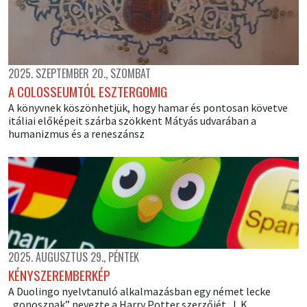
2025. SZEPTEMBER 20., SZOMBAT
A COLOSSEUMTÓL ESZTERGOMIG
A könyvnek köszönhetjük, hogy hamar és pontosan követve
itáliai előképeit szárba szökkent Mátyás udvarában a
humanizmus és a reneszánsz
2025. AUGUSZTUS 29., PÉNTEK
KÉNYSZEREMBERKÉP
A Duolingo nyelvtanuló alkalmazásban egy német lecke
„gonosznak” nevezte a Harry Potter szerzőjét, J. K.