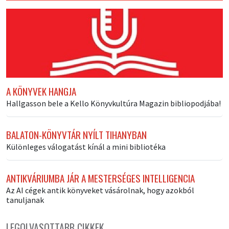
A KÖNYVEK HANGJA
Hallgasson bele a Kello Könyvkultúra Magazin bibliopodjába!
BALATON-KÖNYVTÁR NYÍLT TIHANYBAN
Különleges válogatást kínál a mini bibliotéka
ANTIKVÁRIUMBA JÁR A MESTERSÉGES INTELLIGENCIA
Az AI cégek antik könyveket vásárolnak, hogy azokból
tanuljanak
LEGOLVASOTTABB CIKKEK