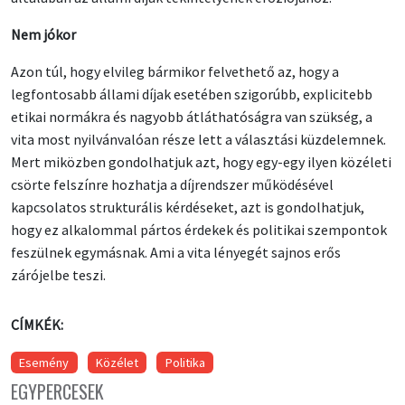
Nem jókor
Azon túl, hogy elvileg bármikor felvethető az, hogy a
legfontosabb állami díjak esetében szigorúbb, explicitebb
etikai normákra és nagyobb átláthatóságra van szükség, a
vita most nyilvánvalóan része lett a választási küzdelemnek.
Mert miközben gondolhatjuk azt, hogy egy-egy ilyen közéleti
csörte felszínre hozhatja a díjrendszer működésével
kapcsolatos strukturális kérdéseket, azt is gondolhatjuk,
hogy ez alkalommal pártos érdekek és politikai szempontok
feszülnek egymásnak. Ami a vita lényegét sajnos erős
zárójelbe teszi.
CÍMKÉK:
Esemény
Közélet
Politika
EGYPERCESEK