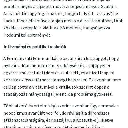
problémáit, és a díjazott művészi teljesítményét. Szabó T.
Anna például úgy fogalmazott, hogy a helyzet „visszás”, de
Lackfi János életműve alapján méltó a díjra. Hasonlóan, több
közéleti szereplő is kiállt az író mellett, hangsúlyozva
irodalmi teljesítményét.
Intézményi és politikai reakciók
A kormányzati kommunikáció azzal zárta le az ügyet, hogy
nyilvánvalóan nem történt szabálysértés, a díj ügyében
egyértelmű testületi döntés született, és a bizottság jól
kezelte az összeférhetetlenségi helyzetet. Ez azonban nem
csillapította a vitát, mivel a kritikusok szerint éppen a
szabályozás hiányosságai jelentik a probléma gyökerét.
Több alkotó és értelmiségi szerint azonban ügy nemcsak a
nepotizmus gyanúját veti fel, de rávilágít a díjrendszer
átláthatatlanságára, és hozzájárul a Kossuth-díj, illetve
általában az állami díjak tekintélyének eróziójához.