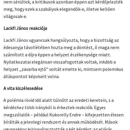
nem sérültek, a kritikusok azonban éppen azt kérdőjelezték
meg, hogy ezek a szabályok elegendők-e, illetve kellően
világosak-e.
Lackfi János reakciója
Lackfi János ugyancsak hangsúlyozta, hogy a bizottság az
édesanyja távollétében hozta meg a döntést, ő maga nem
számított a díjra éppen a helyzet érzékenysége miatt.
Nyilatkozatai elegánsan visszafogottak voltak, inkább a
helyzet „zavarba ejtő” voltát emelte ki, mintsem polemikus
álláspontot képviselt volna.
A vita kiszélesedése
A polémia rövid idő alatt túlnőtt az eredeti keretein, s a
kérdéshez több irányból is érkeztek reakciók. Egyes
megszólalók – például Kukorelly Endre – kifejezetten élesen
bírálták a jelenlegi rendszert és annak működését. Mások
ugyanakkor különválasztották a két kérdést: az eljárás