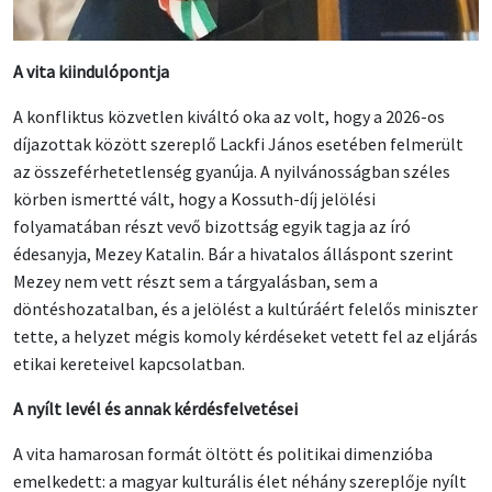
A vita kiindulópontja
A konfliktus közvetlen kiváltó oka az volt, hogy a 2026-os
díjazottak között szereplő Lackfi János esetében felmerült
az összeférhetetlenség gyanúja. A nyilvánosságban széles
körben ismertté vált, hogy a Kossuth-díj jelölési
folyamatában részt vevő bizottság egyik tagja az író
édesanyja, Mezey Katalin. Bár a hivatalos álláspont szerint
Mezey nem vett részt sem a tárgyalásban, sem a
döntéshozatalban, és a jelölést a kultúráért felelős miniszter
tette, a helyzet mégis komoly kérdéseket vetett fel az eljárás
etikai kereteivel kapcsolatban.
A nyílt levél és annak kérdésfelvetései
A vita hamarosan formát öltött és politikai dimenzióba
emelkedett: a magyar kulturális élet néhány szereplője nyílt