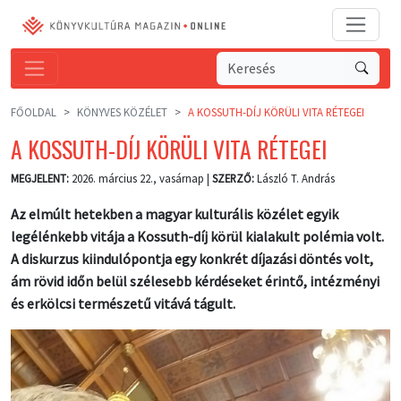
FŐOLDAL
KÖNYVES KÖZÉLET
A KOSSUTH-DÍJ KÖRÜLI VITA RÉTEGEI
A KOSSUTH-DÍJ KÖRÜLI VITA RÉTEGEI
MEGJELENT:
2026. március 22., vasárnap |
SZERZŐ:
László T. András
Az elmúlt hetekben a magyar kulturális közélet egyik
legélénkebb vitája a Kossuth-díj körül kialakult polémia volt.
A diskurzus kiindulópontja egy konkrét díjazási döntés volt,
ám rövid időn belül szélesebb kérdéseket érintő, intézményi
és erkölcsi természetű vitává tágult.