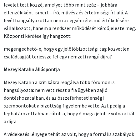
levelet tett közzé, amelyet több mint száz – jobbára
ellenzékiként ismert – író, művész és értelmiségi írt alá. A
levél hangsúlyozottan nem az egyéni életmű értékelésére
vállalkozott, hanem a rendszer működését kérdőjelezte meg.
Központi kérdése így hangzott:
megengedhető-e, hogy egy jelölőbizottsági tag közvetlen
családtagját terjessze fel egy nemzeti rangú díjra?
Mezey Katalin álláspontja
Mezey Katalin a kritikákra reagálva több fórumon is
hangsúlyozta: nem vett részt a fia ügyében zajló
döntéshozatalban, és az összeférhetetlenségi
szempontokat a bizottság figyelembe vette. Azt pedig a
leghatározottabban cáfolta, hogy ő maga jelölte volna a fiát
a díjra.
A védekezés lényege tehát az volt, hogy a formális szabályok