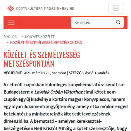
FŐOLDAL
KÖNYVES KÖZÉLET
KÖZÉLET ÉS SZEMÉLYESSÉG METSZÉSPONTJÁN
KÖZÉLET ÉS SZEMÉLYESSÉG
METSZÉSPONTJÁN
MEGJELENT:
2026. március 28., szombat |
SZERZŐ:
László T. András
Az elmúlt napokban különleges könyvbemutatóra került sor
Budapestern: a
Levelek Orbán Viktorhoz
című kötet nem
csupán egy új kiadvány a kortárs magyar könyvpiacon, hanem
egy olyan dokumentumgyűjtemény, amely ritka módon enged
betekintést a miniszterelnök kiterjedt levelezésének
dimenzióiba. A bemutató – amelyen kerekasztal-
beszélgetésen Heil Kristóf Mihály, a kötet szerkesztője, Nagy