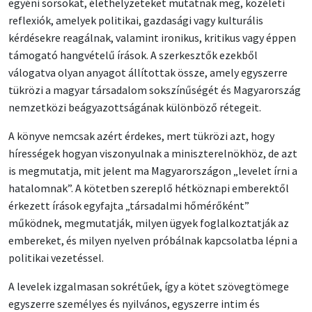
egyéni sorsokat, élethelyzeteket mutatnak meg, közéleti
reflexiók, amelyek politikai, gazdasági vagy kulturális
kérdésekre reagálnak, valamint ironikus, kritikus vagy éppen
támogató hangvételű írások. A szerkesztők ezekből
válogatva olyan anyagot állítottak össze, amely egyszerre
tükrözi a magyar társadalom sokszínűségét és Magyarország
nemzetközi beágyazottságának különböző rétegeit.
A könyve nemcsak azért érdekes, mert tükrözi azt, hogy
hírességek hogyan viszonyulnak a miniszterelnökhöz, de azt
is megmutatja, mit jelent ma Magyarországon „levelet írni a
hatalomnak”. A kötetben szereplő hétköznapi emberektől
érkezett írások egyfajta „társadalmi hőmérőként”
működnek, megmutatják, milyen ügyek foglalkoztatják az
embereket, és milyen nyelven próbálnak kapcsolatba lépni a
politikai vezetéssel.
A levelek izgalmasan sokrétűek, így a kötet szövegtömege
egyszerre személyes és nyilvános, egyszerre intim és