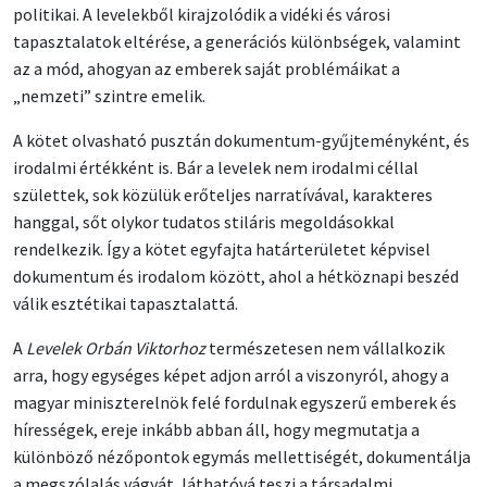
politikai. A levelekből kirajzolódik a vidéki és városi
tapasztalatok eltérése, a generációs különbségek, valamint
az a mód, ahogyan az emberek saját problémáikat a
„nemzeti” szintre emelik.
A kötet olvasható pusztán dokumentum-gyűjteményként, és
irodalmi értékként is. Bár a levelek nem irodalmi céllal
születtek, sok közülük erőteljes narratívával, karakteres
hanggal, sőt olykor tudatos stiláris megoldásokkal
rendelkezik. Így a kötet egyfajta határterületet képvisel
dokumentum és irodalom között, ahol a hétköznapi beszéd
válik esztétikai tapasztalattá.
A
Levelek Orbán Viktorhoz
természetesen nem vállalkozik
arra, hogy egységes képet adjon arról a viszonyról, ahogy a
magyar miniszterelnök felé fordulnak egyszerű emberek és
hírességek, ereje inkább abban áll, hogy megmutatja a
különböző nézőpontok egymás mellettiségét, dokumentálja
a megszólalás vágyát, láthatóvá teszi a társadalmi