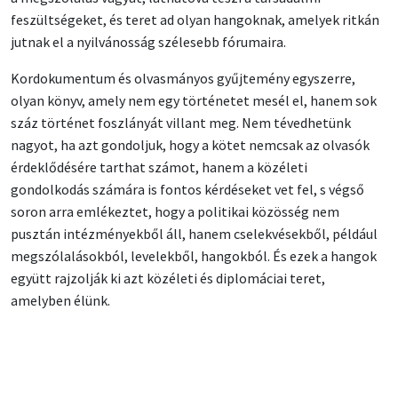
feszültségeket, és teret ad olyan hangoknak, amelyek ritkán
jutnak el a nyilvánosság szélesebb fórumaira.
Kordokumentum és olvasmányos gyűjtemény egyszerre,
olyan könyv, amely nem egy történetet mesél el, hanem sok
száz történet foszlányát villant meg. Nem tévedhetünk
nagyot, ha azt gondoljuk, hogy a kötet nemcsak az olvasók
érdeklődésére tarthat számot, hanem a közéleti
gondolkodás számára is fontos kérdéseket vet fel, s végső
soron arra emlékeztet, hogy a politikai közösség nem
pusztán intézményekből áll, hanem cselekvésekből, például
megszólalásokból, levelekből, hangokból. És ezek a hangok
együtt rajzolják ki azt közéleti és diplomáciai teret,
amelyben élünk.