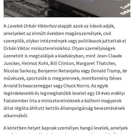
A
Levelek Orbán Viktorhoz
alapját azok az írások adják,
amelyeket az elmúlt években magánszemélyek, civil
szereplők, olykor intézmények vagy politikusok juttattak el
Orbán Viktor miniszterelnökhöz. Olyan személyiségek
üzeneteit is megtaláljuk a kiadványban, mint Jean-Claude
Juncker, Helmut Kohl, Bill Clinton, Margaret Thatcher,
Nicolas Sarkozy, Benjamin Netanjahu vagy Donald Trump, de
művészek, sportolók is megjelennek, mintKemény Dénes
Arnold Schwarzenegger vagy Chuck Norris. Az egyik
legérdekesebb és legmeghatóbb levelet egy 19 éves erdélyi
fiatalember írta a miniszterelnöknek a külhoni magyarok
által régóta áhított kettős állampolgárság bevezetésének
alkalmából.
A kötetben helyet kapnak személyes hangú levelek, amelyek