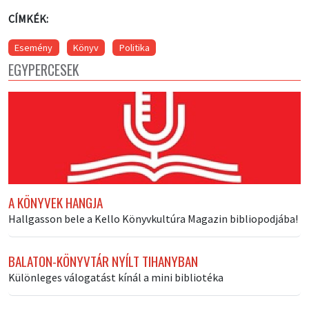
CÍMKÉK:
Esemény
Könyv
Politika
EGYPERCESEK
A KÖNYVEK HANGJA
Hallgasson bele a Kello Könyvkultúra Magazin bibliopodjába!
BALATON-KÖNYVTÁR NYÍLT TIHANYBAN
Különleges válogatást kínál a mini bibliotéka