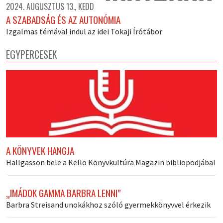
2024. AUGUSZTUS 13., KEDD
A SZABADSÁG ÉS AZ AUTONÓMIA
Izgalmas témával indul az idei Tokaji Írótábor
EGYPERCESEK
A KÖNYVEK HANGJA
Hallgasson bele a Kello Könyvkultúra Magazin bibliopodjába!
„IMÁDOK GAMMA BARBRA LENNI”
Barbra Streisand unokákhoz szóló gyermekkönyvvel érkezik