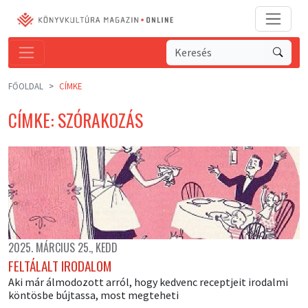
FŐOLDAL
CÍMKE
CÍMKE: SZÓRAKOZÁS
2025. MÁRCIUS 25., KEDD
FELTÁLALT IRODALOM
Aki már álmodozott arról, hogy kedvenc receptjeit irodalmi
köntösbe bújtassa, most megteheti