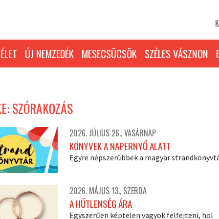
K
ÉLET
ÚJ NEMZEDÉK
MESECSÜCSÖK
SZÉLES VÁSZNON
E: SZÓRAKOZÁS
2026. JÚLIUS 26., VASÁRNAP
KÖNYVEK A NAPERNYŐ ALATT
Egyre népszerűbbek a magyar strandkönyvt
2026. MÁJUS 13., SZERDA
A HŰTLENSÉG ÁRA
Egyszerűen képtelen vagyok felfejteni, hol