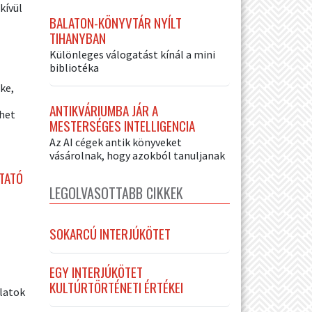
kívül
BALATON-KÖNYVTÁR NYÍLT
TIHANYBAN
Különleges válogatást kínál a mini
bibliotéka
ke,
ANTIKVÁRIUMBA JÁR A
ehet
MESTERSÉGES INTELLIGENCIA
Az AI cégek antik könyveket
vásárolnak, hogy azokból tanuljanak
TATÓ
LEGOLVASOTTABB CIKKEK
SOKARCÚ INTERJÚKÖTET
EGY INTERJÚKÖTET
KULTÚRTÖRTÉNETI ÉRTÉKEI
latok