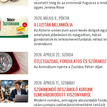
vezetett meg és az orromnál fogva ez a rend
ügyes Jeneva Rose
2026. MÁJUS 8., PÉNTEK
A LUZITÁN MELANKÓLIA
Az Asterix-univerzum azon kevés dolgok egyi
amelynek jókedvűen és nyugodtan, hátsó
gondolatok és lelkiismeretfurdalás nélkül l
örvendezni
2026. ÁPRILIS 22., SZERDA
ÖTLETGAZDAG, FORDULATOS ÉS SZÓRAKOZ
Az Animátum nyerte a Zsoldos Péter-díjat
2026. ÁPRILIS 11., SZOMBAT
SZÓKIMONDÓ BESZÁMOLÓ KORUNK
ELMEHÁBORODOTT VISZONYAIRÓL
Modern románc, ami egyre abszurdabb fordu
után szimpla zaklatástörténetként tetőzik