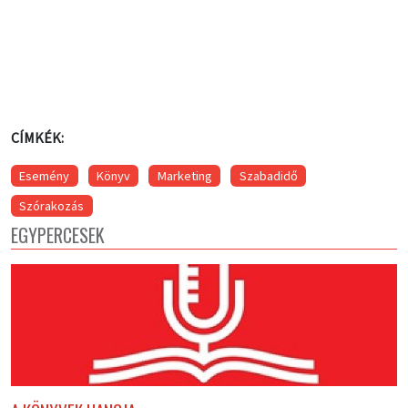
CÍMKÉK:
Esemény
Könyv
Marketing
Szabadidő
Szórakozás
EGYPERCESEK