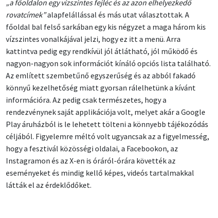
„a főoldalon egy vízszintes fejléc és az azon elhelyezkedő
rovatcímek”
alapfelállással és más utat választottak. A
főoldal bal felső sarkában egy kis négyzet a maga három kis
vízszintes vonalkájával jelzi, hogy ez itt a menü. Arra
kattintva pedig egy rendkívül jól átlátható, jól működő és
nagyon-nagyon sok információt kínáló opciós lista található.
Az említett szembetűnő egyszerűség és az abból fakadó
könnyű kezelhetőség miatt gyorsan rálelhetünk a kívánt
információra. Az pedig csak természetes, hogy a
rendezvénynek saját applikációja volt, melyet akár a Google
Play áruházból is le lehetett tölteni a könnyebb tájékozódás
céljából. Figyelemre méltó volt ugyancsak az a figyelmesség,
hogy a fesztivál közösségi oldalai, a Facebookon, az
Instagramon és az X-en is óráról-órára követték az
eseményeket és mindig kellő képes, videós tartalmakkal
látták el az érdeklődőket.