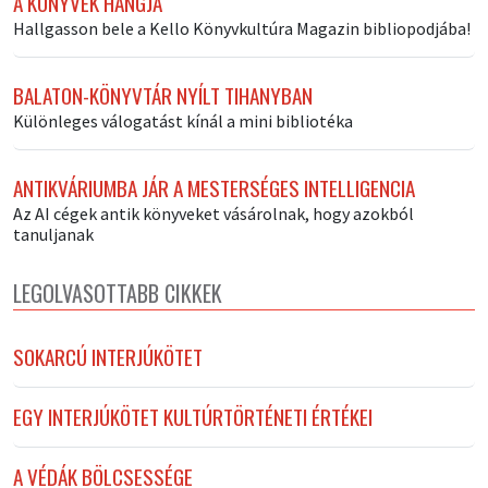
A KÖNYVEK HANGJA
Hallgasson bele a Kello Könyvkultúra Magazin bibliopodjába!
BALATON-KÖNYVTÁR NYÍLT TIHANYBAN
Különleges válogatást kínál a mini bibliotéka
ANTIKVÁRIUMBA JÁR A MESTERSÉGES INTELLIGENCIA
Az AI cégek antik könyveket vásárolnak, hogy azokból
tanuljanak
LEGOLVASOTTABB CIKKEK
SOKARCÚ INTERJÚKÖTET
EGY INTERJÚKÖTET KULTÚRTÖRTÉNETI ÉRTÉKEI
A VÉDÁK BÖLCSESSÉGE