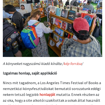
A könyveket nagyszámú kiadó kínálta /
kép forrása
/
Izgalmas honlap, saját applikáció
Nincs mit tagadnom, a Los Angeles Times Festival of Books a
nemzetközi könyvfesztiválokat bemutató sorozatunk eddigi
nekem tetsző legjobb
honlapját
mutatta. Ennek részben az
az oka, hogy a site alkotói szakítottak a sokak által használt