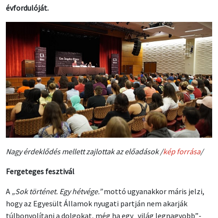
évfordulóját.
Nagy érdeklődés mellett zajlottak az előadások /
kép forrása
/
Fergeteges fesztivál
A
„Sok történet. Egy hétvége.”
mottó ugyanakkor máris jelzi,
hogy az Egyesült Államok nyugati partján nem akarják
túlbonyolítani a dolgokat, még ha egy „világ legnagyobb”-