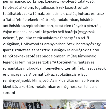
performance, workshop, koncert, író-olvasó találkozó,
felolvasó alkalom, foglalkozás. Ezek között voltak
találhatók ezek a témák, témacímek: család, kultúra és rassz
a fiatal felnőtteknek szóló szépirodalomban, hősök és
antihősök a szépirodalomban, becstelen tények a pénzről,
Vajon mindenkinek volt képzeletbeli barátja (vagy csak
nekem)?, politika és társadalom a fantasy és a sci-fi
világában, Hollywood az aranykorban: Szex, botrány és egy
iparág születése, fantasztikus világok és alvilágok a fiatal
felnőtteknek szóló szépirodalomban, műfaj lányoknak:
legendás feminista szerzők a YA történelmi, fantasy és
romantikus műfajokban, tényellenőrzés: álhírek, hazugságok
és propaganda, Alternatívák az apokalipszisre: Egy
reményteljesebb klímajövő, Az inkluzivitás ünnep: Nem és
identitás a kortárs irodalomban és még hosszan lehetne
sorolni.