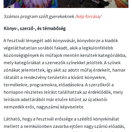
Számos program szólt gyerekeknek /
kép forrása
/
Könyv-, szerző-, és témabőség
A fesztivál lényegét adó könyvvásár, könyvbörze a kiadók
végeláthatatlan sorából fakadt, akik a legkülönfélébb
közönségigények és műfajok mentén kerültek kategóriákba,
mely kategóriákat a szervezők színekkel jelölték. A színek
zónákat jelentettek, így akit az adott műfaj érdekelt, hamar
rátalált a rendezvény területén a kívánt könyvekre,
termékekre, programokra, előadásokra. A szerzőkről a
honlapon részletes leírást találhattak az érdeklődők, mely
leírások adattárából már elsőre kitűnt az új alkotói
nemzedék erős, nagyszámú képviselete.
Látható, hogy a fesztivál erőssége a szédítő könyvkínálat
mellett a nemkülönben zavarba ejtően nagy számú előadás,