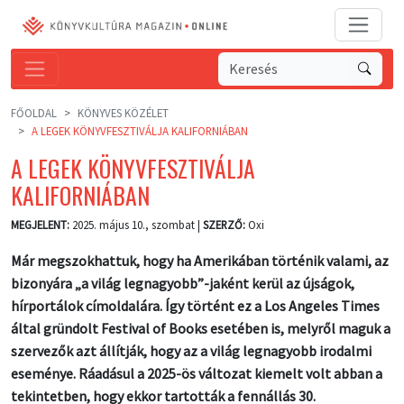
FŐOLDAL
KÖNYVES KÖZÉLET
A LEGEK KÖNYVFESZTIVÁLJA KALIFORNIÁBAN
A LEGEK KÖNYVFESZTIVÁLJA
KALIFORNIÁBAN
MEGJELENT:
2025. május 10., szombat |
SZERZŐ:
Oxi
Már megszokhattuk, hogy ha Amerikában történik valami, az
bizonyára „a világ legnagyobb”-jaként kerül az újságok,
hírportálok címoldalára. Így történt ez a Los Angeles Times
által gründolt Festival of Books esetében is, melyről maguk a
szervezők azt állítják, hogy az a világ legnagyobb irodalmi
eseménye. Ráadásul a 2025-ös változat kiemelt volt abban a
tekintetben, hogy ekkor tartották a fennállás 30.