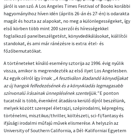
járól is van szó. A Los Angeles Times Festival of Books korábbi
hagyományihoz híven idén (április 26-án és 27-én) is odarakta
magát és hozta az alapokat, no meg a különlegességeket, így
első körben több mint 200 szerzői és hírességekkel
foglalkozó panelbeszélgetést, könyvdedikálásokat, kiállítói
standokat, és ami már ránézésre is extra: étel- és
főzőbemutatókat.
A történeteket kínáló esemény sztorija az 1996. évig nyúlik
vissza, amikor is megrendezték az első ilyet Los Angelesben.
Az egyik célról így írnak:
„A fesztiválon átadandó könyvdíjakat
az új hangok felfedezésének és a könyvkiadás legmagasabb
színvonalú írásainak ünneplésének szenteljük.”
E ponton
tucatnál is több, évenként átadásra kerülő díjról beszélünk,
melyek között szerepel életrajzi, szépirodalmi, képregény,
történelmi, misztikus/thriller, költészeti, sci-fi/fantasy és
ifjúsági irodalmi műfajú művek elismerése. A helyszín az
University of Southern California, a Dél-Kaliforniai Egyetem