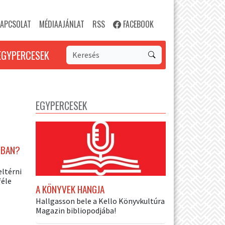
APCSOLAT
MÉDIAAJÁNLAT
RSS
FACEBOOK
EGYPERCESEK
EGYPERCESEK
MBAN?
eltérni
féle
A KÖNYVEK HANGJA
Hallgasson bele a Kello Könyvkultúra
Magazin bibliopodjába!