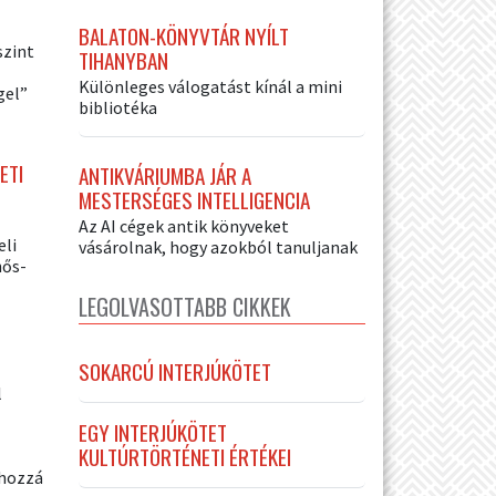
BALATON-KÖNYVTÁR NYÍLT
szint
TIHANYBAN
Különleges válogatást kínál a mini
gel”
bibliotéka
ETI
ANTIKVÁRIUMBA JÁR A
MESTERSÉGES INTELLIGENCIA
Az AI cégek antik könyveket
eli
vásárolnak, hogy azokból tanuljanak
hős-
LEGOLVASOTTABB CIKKEK
SOKARCÚ INTERJÚKÖTET
l
EGY INTERJÚKÖTET
KULTÚRTÖRTÉNETI ÉRTÉKEI
 hozzá