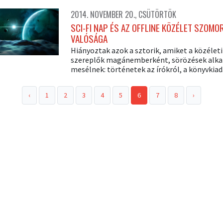
2014. NOVEMBER 20., CSÜTÖRTÖK
SCI-FI NAP ÉS AZ OFFLINE KÖZÉLET SZOMO
VALÓSÁGA
Hiányoztak azok a sztorik, amiket a közéleti
szereplők magánemberként, sörözések alka
mesélnek: történetek az írókról, a könyvkiad
‹
1
2
3
4
5
6
7
8
›