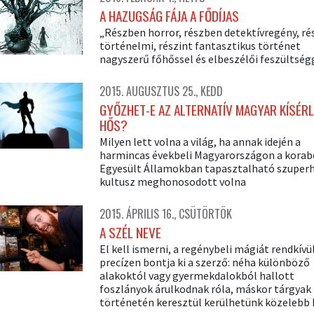
A HAZUGSÁG FÁJA A FŐDÍJAS
„Részben horror, részben detektívregény, ré
történelmi, részint fantasztikus történet
nagyszerű főhőssel és elbeszélői feszültség
2015. AUGUSZTUS 25., KEDD
GYŐZHET-E AZ ALTERNATÍV MAGYAR KÍSÉRL
HŐS?
Milyen lett volna a világ, ha annak idején a
harmincas évekbeli Magyarországon a korab
Egyesült Államokban tapasztalható szuper
kultusz meghonosodott volna
2015. ÁPRILIS 16., CSÜTÖRTÖK
A SZÉL NEVE
El kell ismerni, a regénybeli mágiát rendkívü
precízen bontja ki a szerző: néha különböző
alakoktól vagy gyermekdalokból hallott
foszlányok árulkodnak róla, máskor tárgyak
történetén keresztül kerülhetünk közelebb