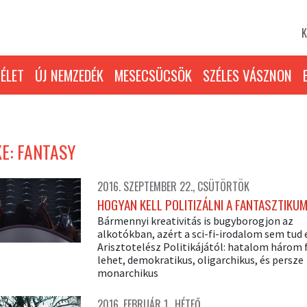
K
ÉLET
ÚJ NEMZEDÉK
MESECSÜCSÖK
SZÉLES VÁSZNON
E: FANTASY
2016. SZEPTEMBER 22., CSÜTÖRTÖK
HOGYAN KELL POLITIZÁLNI A FANTASZTIKU
Bármennyi kreativitás is bugyborogjon az
alkotókban, azért a sci-fi-irodalom sem tud 
Arisztotelész Politikájától: hatalom három 
lehet, demokratikus, oligarchikus, és persze
monarchikus
2016. FEBRUÁR 1., HÉTFŐ