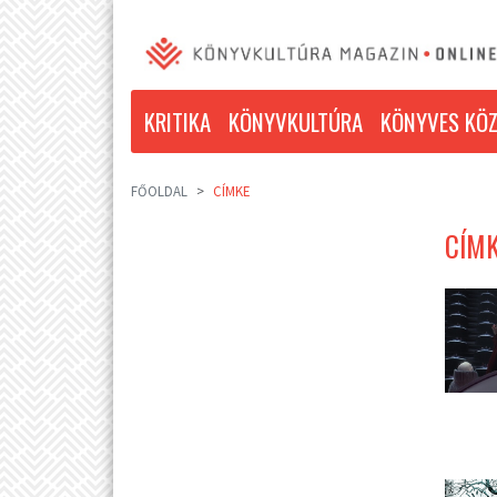
KRITIKA
KÖNYVKULTÚRA
KÖNYVES KÖZ
FŐOLDAL
CÍMKE
CÍMK