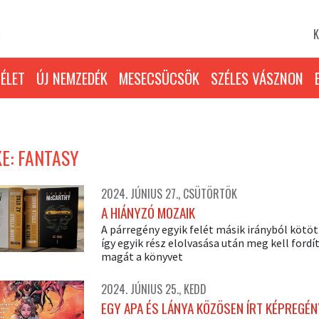
K
ÉLET
ÚJ NEMZEDÉK
MESECSÜCSÖK
SZÉLES VÁSZNON
E: FANTASY
2024. JÚNIUS 27., CSÜTÖRTÖK
A HIÁNYZÓ MOZAIK
A párregény egyik felét másik irányból kötöt
így egyik rész elolvasása után meg kell fordí
magát a könyvet
2024. JÚNIUS 25., KEDD
EGY APA ÉS LÁNYA KÖZÖSEN ÍRT KÉPREGÉN