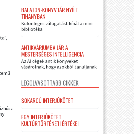
BALATON-KÖNYVTÁR NYÍLT
TIHANYBAN
Különleges válogatást kínál a mini
bibliotéka
ta”,
ANTIKVÁRIUMBA JÁR A
MESTERSÉGES INTELLIGENCIA
Az AI cégek antik könyveket
vásárolnak, hogy azokból tanuljanak
szemű
LEGOLVASOTTABB CIKKEK
SOKARCÚ INTERJÚKÖTET
ázhúsz
ny
EGY INTERJÚKÖTET
KULTÚRTÖRTÉNETI ÉRTÉKEI