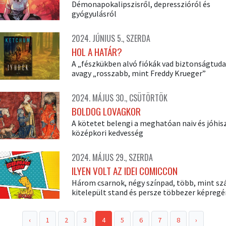
Démonapokalipszisről, depresszióról és
gyógyulásról
2024. JÚNIUS 5., SZERDA
HOL A HATÁR?
A „fészkükben alvó fiókák vad biztonságtuda
avagy „rosszabb, mint Freddy Krueger”
2024. MÁJUS 30., CSÜTÖRTÖK
BOLDOG LOVAGKOR
A kötetet belengi a meghatóan naiv és jóhi
középkori kedvesség
2024. MÁJUS 29., SZERDA
ILYEN VOLT AZ IDEI COMICCON
Három csarnok, négy színpad, több, mint sz
kitelepült stand és persze többezer képregé
‹
1
2
3
4
5
6
7
8
›