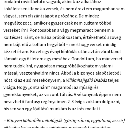
irodalmi rövidtávfutó vagyok, akinek az alkatához
tökéletesen illenek a versek, és nem éreztem magamban sem
vágyat, sem elszántságot a prózához. De mindez
megváltozott, amikor egyszer csak nem tudtam többé
verseket írni. Pontosabban a vágy megmaradt bennem a
költészet iránt, de hiába próbálkoztam, értékelhető szöveg
nem bújt elő a tollam hegyéből – merthogy verset mindig
kézzel írtam. Közel egy évnyi kínlódás után aztán váratlanul
támadt egy ötletem egy meséhez. Gondoltam, ha már verset
nem tudok írni, nyugodtan megpróbálkozhatom valami
mással, vesztenivalóm nincs. Abból a bizonyos alapötletből
nőtt ki az első mesekönyvem, a
Villámhajigáló Diabáz
teljes
világa. Hogy „ontanám” magamból az ifjúsági és
gyerekkönyveket, az viszont túlzás. A vékonynak éppen nem
nevezhető fantasy regényeimen 2-3 évig szoktam dolgozni,
hiszen van egy főállású munkám is az írás mellett.
– Könyvei különféle mitológiák (görög-római, egyiptomi, asszír)
világába kalauzolnak; a mitologikus elemek fantasztikus