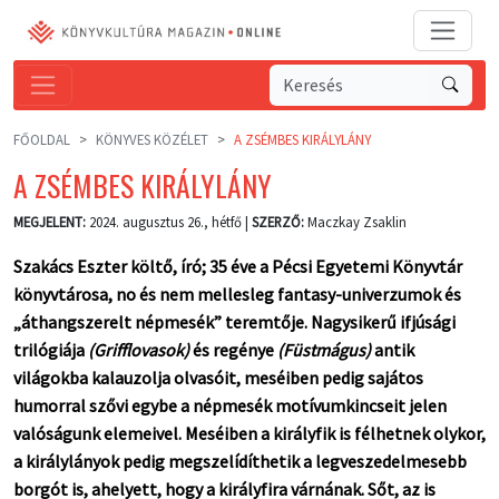
FŐOLDAL
KÖNYVES KÖZÉLET
A ZSÉMBES KIRÁLYLÁNY
A ZSÉMBES KIRÁLYLÁNY
MEGJELENT:
2024. augusztus 26., hétfő |
SZERZŐ:
Maczkay Zsaklin
Szakács Eszter költő, író; 35 éve a Pécsi Egyetemi Könyvtár
könyvtárosa, no és nem mellesleg fantasy-univerzumok és
„áthangszerelt népmesék” teremtője. Nagysikerű ifjúsági
trilógiája
(Grifflovasok)
és regénye
(Füstmágus)
antik
világokba kalauzolja olvasóit, meséiben pedig sajátos
humorral szővi egybe a népmesék motívumkincseit jelen
valóságunk elemeivel. Meséiben a királyfik is félhetnek olykor,
a királylányok pedig megszelídíthetik a legveszedelmesebb
borgót is, ahelyett, hogy a királyfira várnának. Sőt, az is