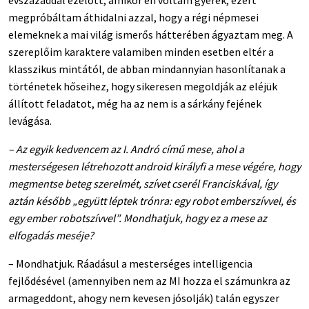
évszázaddal ezelőtt, amikor én voltam gyerek, ezért
megpróbáltam áthidalni azzal, hogy a régi népmesei
elemeknek a mai világ ismerős hátterében ágyaztam meg. A
szereplőim karaktere valamiben minden esetben eltér a
klasszikus mintától, de abban mindannyian hasonlítanak a
történetek hőseihez, hogy sikeresen megoldják az eléjük
állított feladatot, még ha az nem is a sárkány fejének
levágása.
– Az egyik kedvencem az I. Andró című mese, ahol a
mesterségesen létrehozott android királyfi a mese végére, hogy
megmentse beteg szerelmét, szívet cserél Franciskával, így
aztán később „együtt léptek trónra: egy robot emberszívvel, és
egy ember robotszívvel”. Mondhatjuk, hogy ez a mese az
elfogadás meséje?
– Mondhatjuk. Ráadásul a mesterséges intelligencia
fejlődésével (amennyiben nem az MI hozza el számunkra az
armageddont, ahogy nem kevesen jósolják) talán egyszer