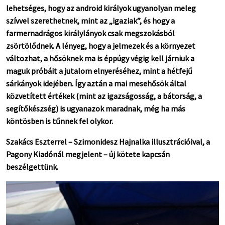
lehetséges, hogy az android királyok ugyanolyan meleg
szívvel szerethetnek, mint az „igaziak”, és hogy a
farmernadrágos királylányok csak megszokásból
zsörtölődnek. A lényeg, hogy a jelmezek és a környezet
változhat, a hősöknek ma is éppúgy végig kell járniuk a
maguk próbáit a jutalom elnyeréséhez, mint a hétfejű
sárkányok idejében. Így aztán a mai mesehősök által
közvetített értékek (mint az igazságosság, a bátorság, a
segítőkészség) is ugyanazok maradnak, még ha más
köntösben is tűnnek fel olykor.
Szakács Eszterrel – Szimonidesz Hajnalka illusztrációival, a
Pagony Kiadónál megjelent – új kötete kapcsán
beszélgettünk.