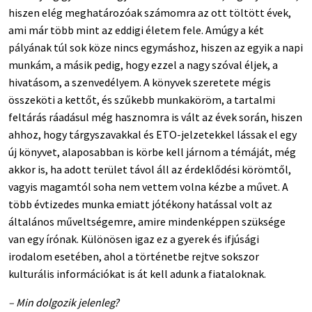
hiszen elég meghatározóak számomra az ott töltött évek,
ami már több mint az eddigi életem fele. Amúgy a két
pályának túl sok köze nincs egymáshoz, hiszen az egyik a napi
munkám, a másik pedig, hogy ezzel a nagy szóval éljek, a
hivatásom, a szenvedélyem. A könyvek szeretete mégis
összeköti a kettőt, és szűkebb munkaköröm, a tartalmi
feltárás ráadásul még hasznomra is vált az évek során, hiszen
ahhoz, hogy tárgyszavakkal és ETO-jelzetekkel lássak el egy
új könyvet, alaposabban is körbe kell járnom a témáját, még
akkor is, ha adott terület távol áll az érdeklődési körömtől,
vagyis magamtól soha nem vettem volna kézbe a művet. A
több évtizedes munka emiatt jótékony hatással volt az
általános műveltségemre, amire mindenképpen szüksége
van egy írónak. Különösen igaz ez a gyerek és ifjúsági
irodalom esetében, ahol a történetbe rejtve sokszor
kulturális információkat is át kell adunk a fiataloknak.
– Min dolgozik jelenleg?