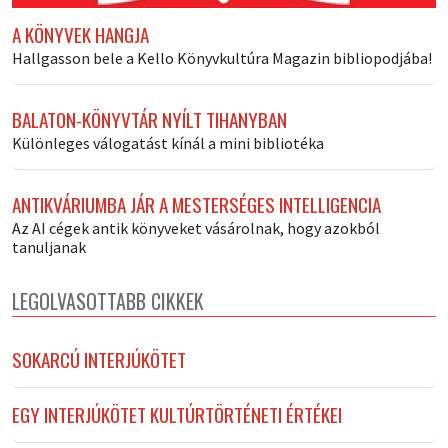
A KÖNYVEK HANGJA
Hallgasson bele a Kello Könyvkultúra Magazin bibliopodjába!
BALATON-KÖNYVTÁR NYÍLT TIHANYBAN
Különleges válogatást kínál a mini bibliotéka
ANTIKVÁRIUMBA JÁR A MESTERSÉGES INTELLIGENCIA
Az AI cégek antik könyveket vásárolnak, hogy azokból
tanuljanak
LEGOLVASOTTABB CIKKEK
SOKARCÚ INTERJÚKÖTET
EGY INTERJÚKÖTET KULTÚRTÖRTÉNETI ÉRTÉKEI