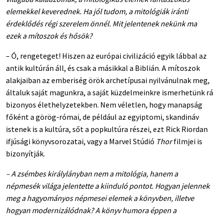
elemekkel keverednek. Ha jól tudom, a mitológiák iránti
érdeklődés régi szerelem önnél. Mit jelentenek nekünk ma
ezek a mítoszok és hősök?
– Ó, rengeteget! Hiszen az európai civilizáció egyik lábbal az
antik kultúrán áll, és csak a másikkal a Biblián. A mítoszok
alakjaiban az emberiség örök archetípusai nyilvánulnak meg,
általuk saját magunkra, a saját küzdelmeinkre ismerhetünk rá
bizonyos élethelyzetekben. Nem véletlen, hogy manapság
főként a görög-római, de például az egyiptomi, skandináv
istenek is a kultúra, sőt a popkultúra részei, ezt Rick Riordan
ifjúsági könyvsorozatai, vagy a Marvel Stúdió
Thor
filmjei is
bizonyítják.
– A zsémbes királylányban nem a mitológia, hanem a
népmesék világa jelentette a kiinduló pontot. Hogyan jelennek
meg a hagyományos népmesei elemek a könyvben, illetve
hogyan modernizálódnak? A könyv humora éppen a