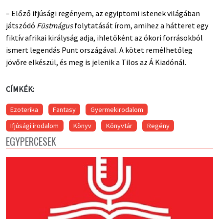
– Előző ifjúsági regényem, az egyiptomi istenek világában
játszódó
Füstmágus
folytatását írom, amihez a hátteret egy
fiktív afrikai királyság adja, ihletőként az ókori forrásokból
ismert legendás Punt országával. A kötet remélhetőleg
jövőre elkészül, és meg is jelenik a Tilos az Á Kiadónál.
CÍMKÉK:
Ezoterika
Fantasy
Gyermekirodalom
Ifjúsági irodalom
Könyv
Könyvtár
Regény
EGYPERCESEK