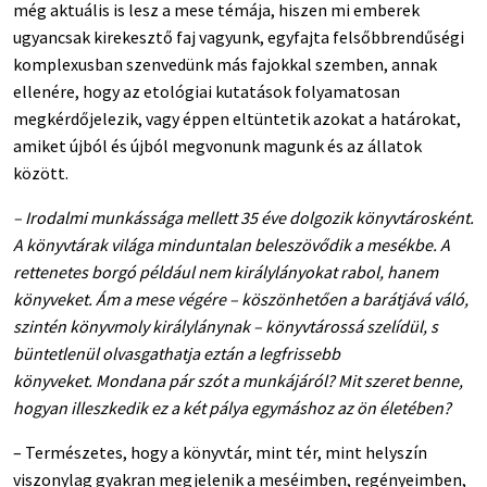
még aktuális is lesz a mese témája, hiszen mi emberek
ugyancsak kirekesztő faj vagyunk, egyfajta felsőbbrendűségi
komplexusban szenvedünk más fajokkal szemben, annak
ellenére, hogy az etológiai kutatások folyamatosan
megkérdőjelezik, vagy éppen eltüntetik azokat a határokat,
amiket újból és újból megvonunk magunk és az állatok
között.
– Irodalmi munkássága mellett 35 éve dolgozik könyvtárosként.
A könyvtárak világa minduntalan beleszövődik a mesékbe. A
rettenetes borgó például nem királylányokat rabol, hanem
könyveket. Ám a mese végére – köszönhetően a barátjává váló,
szintén könyvmoly királylánynak – könyvtárossá szelídül, s
büntetlenül olvasgathatja eztán a legfrissebb
könyveket. Mondana pár szót a munkájáról? Mit szeret benne,
hogyan illeszkedik ez a két pálya egymáshoz az ön életében?
– Természetes, hogy a könyvtár, mint tér, mint helyszín
viszonylag gyakran megjelenik a meséimben, regényeimben,