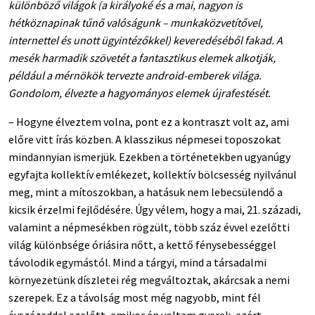
különböző világok (a királyoké és a mai, nagyon is
hétköznapinak tűnő valóságunk – munkaközvetítővel,
internettel és unott ügyintézőkkel) keveredéséből fakad. A
mesék harmadik szövetét a fantasztikus elemek alkotják,
például a mérnökök tervezte android-emberek világa.
Gondolom, élvezte a hagyományos elemek újrafestését.
– Hogyne élveztem volna, pont ez a kontraszt volt az, ami
előre vitt írás közben. A klasszikus népmesei toposzokat
mindannyian ismerjük. Ezekben a történetekben ugyanúgy
egyfajta kollektív emlékezet, kollektív bölcsesség nyilvánul
meg, mint a mítoszokban, a hatásuk nem lebecsülendő a
kicsik érzelmi fejlődésére. Úgy vélem, hogy a mai, 21. századi,
valamint a népmesékben rögzült, több száz évvel ezelőtti
világ különbsége óriásira nőtt, a kettő fénysebességgel
távolodik egymástól. Mind a tárgyi, mind a társadalmi
környezetünk díszletei rég megváltoztak, akárcsak a nemi
szerepek. Ez a távolság most még nagyobb, mint fél