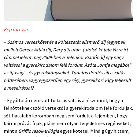
Kép forrása
– Számos verseskötet és a költészetét elismerő díj (egyebek
mellett Gérecz Attila díj, Déry díj) után, (utolsó kötete Vízre írt
címmel jelent meg 2009-ben a Jelenkor Kiadónál) egy nagy
váltással a gyerekirodalom felé fordult. Azóta „ontja magából”
az ifjúsági – és gyerekkönyveket. Tudatos döntés áll a váltás
hátterében, vagy egyszerűen egy régi, gyerekkori vágy teljesült
a meseírással?
– Egyáltalán nem volt tudatos váltás a részemről, hogy a
felnőtteknek szóló versektől a gyerekirodalom felé forduljak,
sőt fiatalabb koromban meg sem fordult a fejemben, hogy
bármi prózát írjak, pláne nem olyan terjedelmes regényeket,
mint a
Grifflovasok-trilógia
egyes kötetei. Mindig úgy hittem,