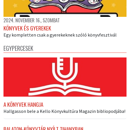
2024. NOVEMBER 16., SZOMBAT
KÖNYVEK ÉS GYEREKEK
Egy kompletten csak a gyerekeknek szóló könyvfesztivál
EGYPERCESEK
A KÖNYVEK HANGJA
Hallgasson bele a Kello Könyvkultúra Magazin bibliopodjába!
BALATON-KÖNYVTÁR NYÍLT TIHANYBAN