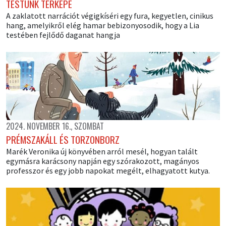
TESTÜNK TÉRKÉPE
A zaklatott narrációt végigkíséri egy fura, kegyetlen, cinikus
hang, amelyikről elég hamar bebizonyosodik, hogy a Lia
testében fejlődő daganat hangja
2024. NOVEMBER 16., SZOMBAT
PRÉMSZAKÁLL ÉS TORZONBORZ
Marék Veronika új könyvében arról mesél, hogyan talált
egymásra karácsony napján egy szórakozott, magányos
professzor és egy jobb napokat megélt, elhagyatott kutya.