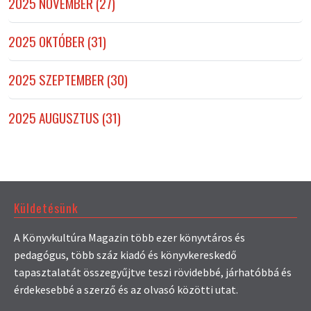
2025 NOVEMBER (27)
2025 OKTÓBER (31)
2025 SZEPTEMBER (30)
2025 AUGUSZTUS (31)
Küldetésünk
A Könyvkultúra Magazin több ezer könyvtáros és
pedagógus, több száz kiadó és könyvkereskedő
tapasztalatát összegyűjtve teszi rövidebbé, járhatóbbá és
érdekesebbé a szerző és az olvasó közötti utat.