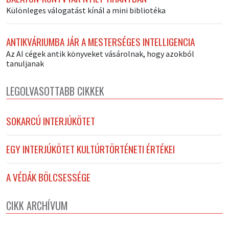
Különleges válogatást kínál a mini bibliotéka
ANTIKVÁRIUMBA JÁR A MESTERSÉGES INTELLIGENCIA
Az AI cégek antik könyveket vásárolnak, hogy azokból
tanuljanak
LEGOLVASOTTABB CIKKEK
SOKARCÚ INTERJÚKÖTET
EGY INTERJÚKÖTET KULTÚRTÖRTÉNETI ÉRTÉKEI
A VÉDÁK BÖLCSESSÉGE
CIKK ARCHÍVUM