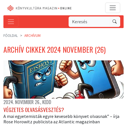
FŐOLDAL
ARCHÍVUM
ARCHÍV CIKKEK 2024 NOVEMBER (26)
2024. NOVEMBER 26., KEDD
VÉGZETES OLVASÁSVESZTÉS?
A mai egyetemisták egyre kevesebb könyvet olvasnak” – írja
Rose Horowitz publicista az Atlantic magazinban