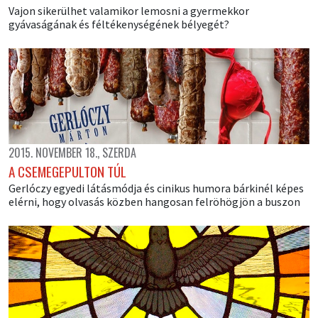
Vajon sikerülhet valamikor lemosni a gyermekkor
gyávaságának és féltékenységének bélyegét?
2015. NOVEMBER 18., SZERDA
A CSEMEGEPULTON TÚL
Gerlóczy egyedi látásmódja és cinikus humora bárkinél képes
elérni, hogy olvasás közben hangosan felröhögjön a buszon