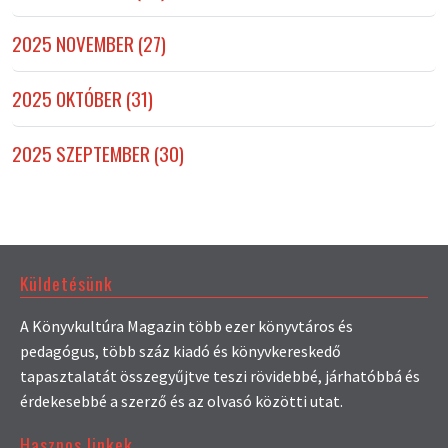
2025 NOVEMBER (27)
2025 OKTÓBER (31)
2025 SZEPTEMBER (30)
Küldetésünk
A Könyvkultúra Magazin több ezer könyvtáros és
pedagógus, több száz kiadó és könyvkereskedő
tapasztalatát összegyűjtve teszi rövidebbé, járhatóbbá és
érdekesebbé a szerző és az olvasó közötti utat.
Hasznos linkek