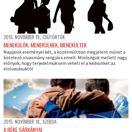
2015. NOVEMBER 19., CSÜTÖRTÖK
MENEKÜLÖK, MENEKÜLNEK, MENEKÜLTEK
Napjaink eseményei két, a közelmúltban megjelent művet a
kötelező olvasmány rangjára emelt. Minőségük mellett nagy
előnyük, hogy terjedelmük sem veheti el a kedvünket az
elolvasásuktól
2015. NOVEMBER 18., SZERDA
A BÉKE SÁRKÁNYAI