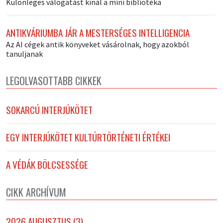
Különleges válogatást kínál a mini bibliotéka
ANTIKVÁRIUMBA JÁR A MESTERSÉGES INTELLIGENCIA
Az AI cégek antik könyveket vásárolnak, hogy azokból
tanuljanak
LEGOLVASOTTABB CIKKEK
SOKARCÚ INTERJÚKÖTET
EGY INTERJÚKÖTET KULTÚRTÖRTÉNETI ÉRTÉKEI
A VÉDÁK BÖLCSESSÉGE
CIKK ARCHÍVUM
2026 AUGUSZTUS (3)