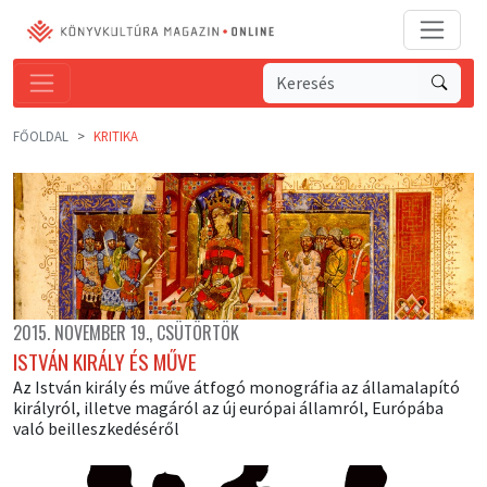
FŐOLDAL
KRITIKA
2015. NOVEMBER 19., CSÜTÖRTÖK
ISTVÁN KIRÁLY ÉS MŰVE
Az István király és műve átfogó monográfia az államalapító
királyról, illetve magáról az új európai államról, Európába
való beilleszkedéséről