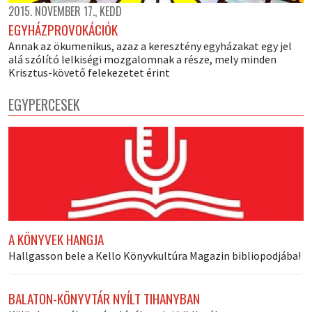
2015. NOVEMBER 17., KEDD
EGYHÁZPROVOKÁCIÓK
Annak az ökumenikus, azaz a keresztény egyházakat egy jel
alá szólító lelkiségi mozgalomnak a része, mely minden
Krisztus-követő felekezetet érint
EGYPERCESEK
A KÖNYVEK HANGJA
Hallgasson bele a Kello Könyvkultúra Magazin bibliopodjába!
BALATON-KÖNYVTÁR NYÍLT TIHANYBAN