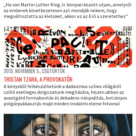
„Ha van Martin Luther King Jr. könyvei között olyan, amelyről
az emberek következetesen azt mondják nekem, hogy
megváltoztatta az életüket, akkor ez az Erő a szeretethez”
2015. NOVEMBER 5., CSÜTÖRTÖK
TRISTAN TZARA, A PROVOKATŐR
A könyvből felkészülhetünk a dadaizmus színes világáról
szóló esetleges dolgozatunk megírására, hiszen abban az
avantgárd formabontás és dekadens irányváltás, botrányos
polgárpukkasztás majd minden irodalmi eleme felvonul