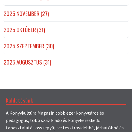
2025 NOVEMBER (27)
2025 OKTÓBER (31)
2025 SZEPTEMBER (30)
2025 AUGUSZTUS (31)
Küldetésünk
A Könyvkultúra Magazin több ezer könyvtáros és
pedagógus, több száz kiadó és könyvkereskedő
tapasztalatát összegyűjtve teszi rövidebbé, járhatóbbá és