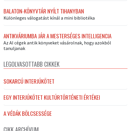
BALATON-KÖNYVTÁR NYÍLT TIHANYBAN
Különleges válogatást kínál a mini bibliotéka
ANTIKVÁRIUMBA JÁR A MESTERSÉGES INTELLIGENCIA
Az AI cégek antik könyveket vásárolnak, hogy azokból
tanuljanak
LEGOLVASOTTABB CIKKEK
SOKARCÚ INTERJÚKÖTET
EGY INTERJÚKÖTET KULTÚRTÖRTÉNETI ÉRTÉKEI
A VÉDÁK BÖLCSESSÉGE
CIKK ARCHÍVUM