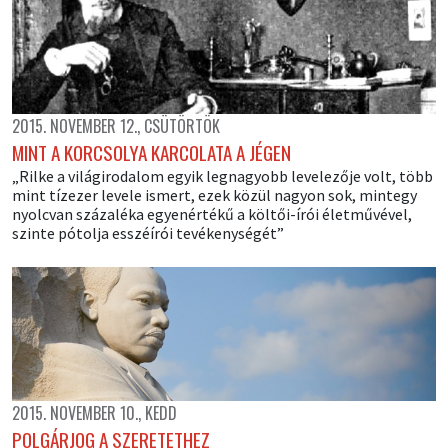
2015. NOVEMBER 12., CSÜTÖRTÖK
MINT A KORCSOLYA KARCOLATA A JÉGEN
„Rilke a világirodalom egyik legnagyobb levelezője volt, több
mint tízezer levele ismert, ezek közül nagyon sok, mintegy
nyolcvan százaléka egyenértékű a költői-írói életművével,
szinte pótolja esszéírói tevékenységét”
2015. NOVEMBER 10., KEDD
POLGÁRJOG A SZERETETHEZ