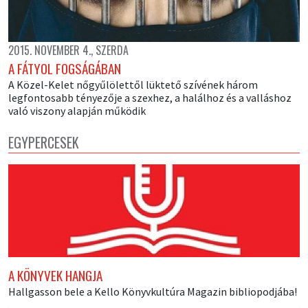
2015. NOVEMBER 4., SZERDA
A FÁTYOL FOGSÁGÁBAN
A Közel-Kelet nőgyűlölettől lüktető szívének három
legfontosabb tényezője a szexhez, a halálhoz és a valláshoz
való viszony alapján működik
EGYPERCESEK
A KÖNYVEK HANGJA
Hallgasson bele a Kello Könyvkultúra Magazin bibliopodjába!