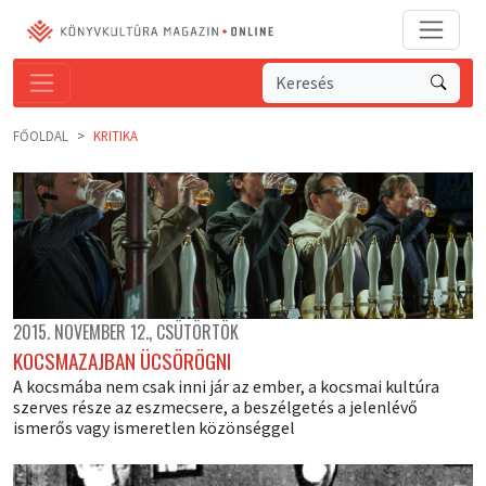
FŐOLDAL
KRITIKA
2015. NOVEMBER 12., CSÜTÖRTÖK
KOCSMAZAJBAN ÜCSÖRÖGNI
A kocsmába nem csak inni jár az ember, a kocsmai kultúra
szerves része az eszmecsere, a beszélgetés a jelenlévő
ismerős vagy ismeretlen közönséggel