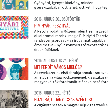
Gyönyörű, igényes kiadvány, minden
gyerekszobában ott lehet, ott kell, hogy le
2016. JÚNIUS 30., CSÜTÖRTÖK
PIM NYÁRI FESZTIVÁL
A Petőfi Irodalmi Múzeum idén tizennegyedi
alkalommal rendezi meg a PIM Nyári Fesztivá
rendezvénysorozat – az irodalmat tágabban
értelmezve – nyújt könnyed szórakoztatást 
érdeklődőknek
2015. AUGUSZTUS 24., HÉTFŐ
MIT FERDÍT VÁMOS MIKLÓS?
A tervek szerint első darabja annak a soroza
amelyben a világ rockzenéjének klasszikusai
magyar költők fordítanák le énekelhető fo
2015. JÚNIUS 22., HÉTFŐ
HÚZD RÁ, CIGÁNY, CSAK AZÉRT IS!
A cigányzenészek a magyar nép vigasztalói é