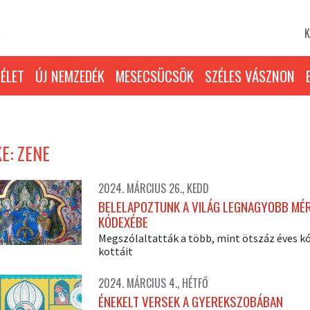
K
ÉLET
ÚJ NEMZEDÉK
MESECSÜCSÖK
SZÉLES VÁSZNON
E: ZENE
2024. MÁRCIUS 26., KEDD
BELELAPOZTUNK A VILÁG LEGNAGYOBB MÉ
KÓDEXÉBE
Megszólaltatták a több, mint ötszáz éves k
kottáit
2024. MÁRCIUS 4., HÉTFŐ
ÉNEKELT VERSEK A GYEREKSZOBÁBAN