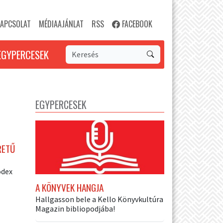
APCSOLAT
MÉDIAAJÁNLAT
RSS
FACEBOOK
EGYPERCESEK
EGYPERCESEK
RETŰ
ódex
A KÖNYVEK HANGJA
Hallgasson bele a Kello Könyvkultúra
Magazin bibliopodjába!