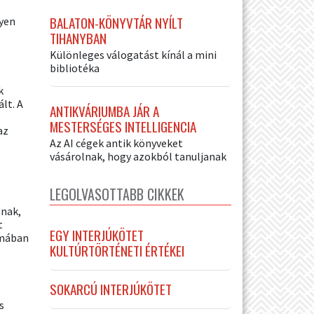
BALATON-KÖNYVTÁR NYÍLT
gyen
TIHANYBAN
Különleges válogatást kínál a mini
bibliotéka
k
lt. A
ANTIKVÁRIUMBA JÁR A
MESTERSÉGES INTELLIGENCIA
az
Az AI cégek antik könyveket
vásárolnak, hogy azokból tanuljanak
LEGOLVASOTTABB CIKKEK
tnak,
t
EGY INTERJÚKÖTET
rmában
KULTÚRTÖRTÉNETI ÉRTÉKEI
SOKARCÚ INTERJÚKÖTET
s