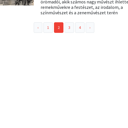
örömadói, akik számos nagy művészt ihlett
remekművekre a festészet, az irodalom, a
színművészet és a zeneművészet terén
‹
1
2
3
4
›