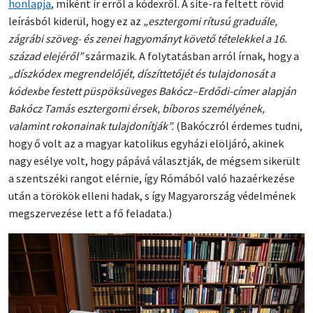
honlapja
, miként ír erről a kódexről. A site-ra feltett rövid
leírásból kiderül, hogy ez az
„esztergomi rítusú graduále,
zágrábi szöveg- és zenei hagyományt követő tételekkel a 16.
század elejéről”
származik. A folytatásban arról írnak, hogy a
„díszkódex megrendelőjét, díszíttetőjét és tulajdonosát a
kódexbe festett püspöksüveges Bakócz–Erdődi-címer alapján
Bakócz Tamás esztergomi érsek, bíboros személyének,
valamint rokonainak tulajdonítják”.
(Bakóczról érdemes tudni,
hogy ő volt az a magyar katolikus egyházi elöljáró, akinek
nagy esélye volt, hogy pápává választják, de mégsem sikerült
a szentszéki rangot elérnie, így Rómából való hazaérkezése
után a törökök elleni hadak, s így Magyarország védelmének
megszervezése lett a fő feladata.)