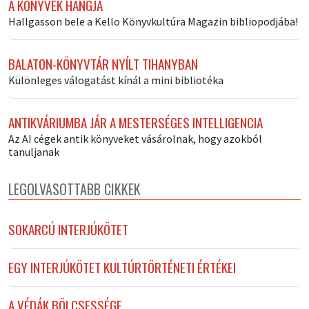
A KÖNYVEK HANGJA
Hallgasson bele a Kello Könyvkultúra Magazin bibliopodjába!
BALATON-KÖNYVTÁR NYÍLT TIHANYBAN
Különleges válogatást kínál a mini bibliotéka
ANTIKVÁRIUMBA JÁR A MESTERSÉGES INTELLIGENCIA
Az AI cégek antik könyveket vásárolnak, hogy azokból
tanuljanak
LEGOLVASOTTABB CIKKEK
SOKARCÚ INTERJÚKÖTET
EGY INTERJÚKÖTET KULTÚRTÖRTÉNETI ÉRTÉKEI
A VÉDÁK BÖLCSESSÉGE