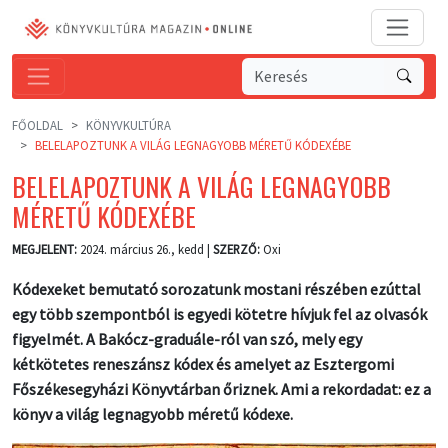
FŐOLDAL
KÖNYVKULTÚRA
BELELAPOZTUNK A VILÁG LEGNAGYOBB MÉRETŰ KÓDEXÉBE
BELELAPOZTUNK A VILÁG LEGNAGYOBB
MÉRETŰ KÓDEXÉBE
MEGJELENT:
2024. március 26., kedd |
SZERZŐ:
Oxi
Kódexeket bemutató sorozatunk mostani részében ezúttal
egy több szempontból is egyedi kötetre hívjuk fel az olvasók
figyelmét. A Bakócz-graduále-ról van szó, mely egy
kétkötetes reneszánsz kódex és amelyet az Esztergomi
Főszékesegyházi Könyvtárban őriznek. Ami a rekordadat: ez a
könyv a világ legnagyobb méretű kódexe.