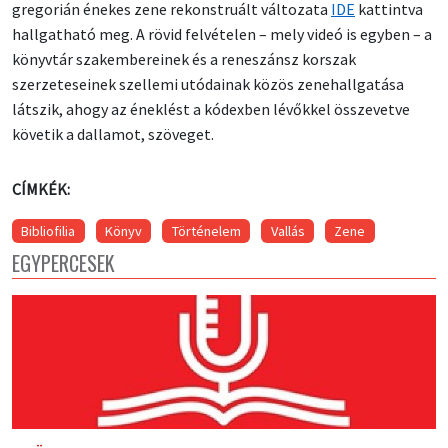
gregorián énekes zene rekonstruált változata
IDE
kattintva
hallgatható meg. A rövid felvételen – mely videó is egyben – a
könyvtár szakembereinek és a reneszánsz korszak
szerzeteseinek szellemi utódainak közös zenehallgatása
látszik, ahogy az éneklést a kódexben lévőkkel összevetve
követik a dallamot, szöveget.
CÍMKÉK:
Bibliofilia
Könyv
Történelem
Vallás
Zene
EGYPERCESEK