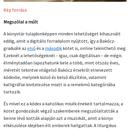
Kép forrása
Megszólal a múlt
A könyvtár tulajdonképpen minden lehetőséget kihasznált
eddig, amit a digitális forradalom nyújtott, így a Bakócz-
graduálé az
első
és a
második
kötet is, online tekinthető meg.
Ezeknél a lehetőségeknél – igaz, csak digitálisan – de mégis
élménytadóan lapozhatunk bele a több, mint ötszáz éves,
méretét tekintve világelső Bakócz érsekről elnevezett
kódexbe, melynek külső és belső díszítése, valamint
kalligráfiai kivitelezése miatt is a remekmű kategóriába
tartozik.
És mivel ez a kódex a katolikus misék énekeit tartalmazza, a
kötet gondozását végző szakemberek megszólaltatták a
benne lévő kották alapján azt a muzsikát, amit a könyv
elkészülése idejében élt emberek hallgattak. A liturgikus