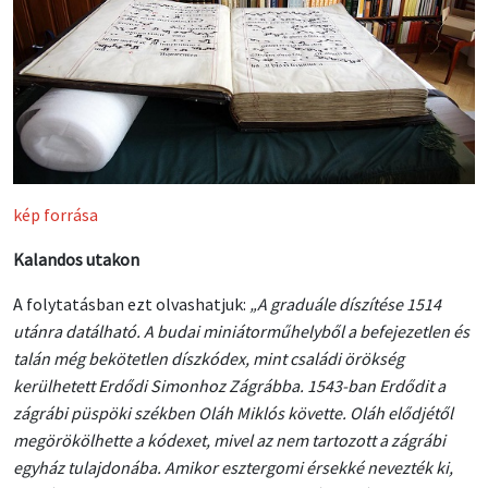
kép forrása
Kalandos utakon
A folytatásban ezt olvashatjuk:
„A graduále díszítése 1514
utánra datálható. A budai miniátorműhelyből a befejezetlen és
talán még bekötetlen díszkódex, mint családi örökség
kerülhetett Erdődi Simonhoz Zágrábba. 1543-ban Erdődit a
zágrábi püspöki székben Oláh Miklós követte. Oláh elődjétől
megörökölhette a kódexet, mivel az nem tartozott a zágrábi
egyház tulajdonába. Amikor esztergomi érsekké nevezték ki,