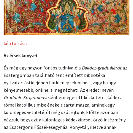
kép forrása
Az érsek könyvei
És még egy nagyon fontos tudnivaló a
Bakócz-graduáléról
: az
Esztergomban található fent említett bibliotéka
nyitvatartási idejében bárki megtekintheti, vagy ha úgy
kényelmesebb, online is megnézheti. Az eredeti nevén
Graduale Strigoniense
ként emlegetett kétkötetes kódex a
római katolikus mise énekeit tartalmazza, aminek egy
különleges vetületéről még szót ejtünk. Előtte azonban
nézzük, hogy ezt a különleges kódexkincset őrző intézmény,
az Esztergomi Főszékesegyházi Könyvtár, illetve annak