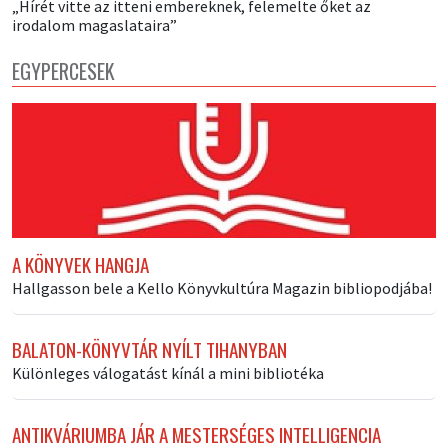
„Hírét vitte az itteni embereknek, felemelte őket az
irodalom magaslataira”
EGYPERCESEK
A KÖNYVEK HANGJA
Hallgasson bele a Kello Könyvkultúra Magazin bibliopodjába!
BALATON-KÖNYVTÁR NYÍLT TIHANYBAN
Különleges válogatást kínál a mini bibliotéka
ANTIKVÁRIUMBA JÁR A MESTERSÉGES INTELLIGENCIA