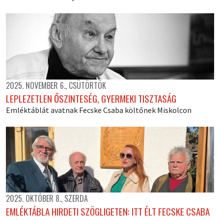
2025. NOVEMBER 6., CSÜTÖRTÖK
LEPLEZETLEN ŐSZINTESÉG, GYERMEKI TISZTASÁG
Emléktáblát avatnak Fecske Csaba költőnek Miskolcon
2025. OKTÓBER 8., SZERDA
EMLÉKTÁBLA HIRDETI SZÖGLIGETEN: ITT ÉLT FECSKE CSABA