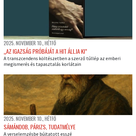
2025. NOVEMBER 10., HÉTFŐ
„AZ IGAZSÁG PRÓBÁJÁT A HIT ÁLLJA KI”
A transzcendens költészetben a szerző túllép az emberi
megismerés és tapasztalás korlátain
2025. NOVEMBER 10., HÉTFŐ
SÁMÁNDOB, PÁRIZS, TUDATMÉLYE
A verselemzésbe bújtatott esszé