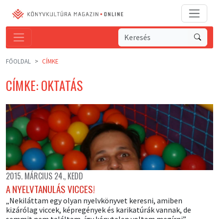
FŐOLDAL
CÍMKE
CÍMKE: OKTATÁS
2015. MÁRCIUS 24., KEDD
A NYELVTANULÁS VICCES!
„Nekiláttam egy olyan nyelvkönyvet keresni, amiben
kizárólag viccek, képregények és karikatúrák vannak, de
semmit nem találtam, így kénytelen voltam megírni”