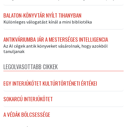
BALATON-KÖNYVTÁR NYÍLT TIHANYBAN
Különleges válogatást kínál a mini bibliotéka
ANTIKVÁRIUMBA JÁR A MESTERSÉGES INTELLIGENCIA
Az AI cégek antik könyveket vásárolnak, hogy azokból
tanuljanak
LEGOLVASOTTABB CIKKEK
EGY INTERJÚKÖTET KULTÚRTÖRTÉNETI ÉRTÉKEI
SOKARCÚ INTERJÚKÖTET
A VÉDÁK BÖLCSESSÉGE