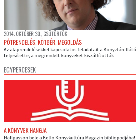
2014. OKTÓBER 30., CSÜTÖRTÖK
PÓTRENDELÉS, KÖTBÉR, MEGOLDÁS
Az alaprendelésekkel kapcsolatos feladatait a Könyvtárellátó
teljesítette, a megrendelt könyveket kiszállították
EGYPERCESEK
A KÖNYVEK HANGJA
Hallgasson bele a Kello Könyvkultúra Magazin bibliopodjába!