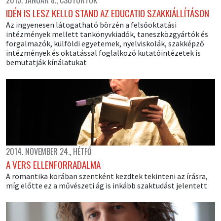
2015. JANUÁR 8., CSÜTÖRTÖK
IDÉN IS LESZ KELLO STAND AZ EDUCATIO SZAKKIÁLLÍTÁSON
Az ingyenesen látogatható börzén a felsőoktatási
intézmények mellett tankönyvkiadók, taneszközgyártók és
forgalmazók, külföldi egyetemek, nyelviskolák, szakképző
intézmények és oktatással foglalkozó kutatóintézetek is
bemutatják kínálatukat
2014. NOVEMBER 24., HÉTFŐ
A VERS ELLENFORRADALMA
A romantika korában szentként kezdtek tekinteni az írásra,
míg előtte ez a művészeti ág is inkább szaktudást jelentett