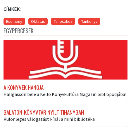
CÍMKÉK:
Esemény
Oktatás
Taneszköz
Tankönyv
EGYPERCESEK
A KÖNYVEK HANGJA
Hallgasson bele a Kello Könyvkultúra Magazin bibliopodjába!
BALATON-KÖNYVTÁR NYÍLT TIHANYBAN
Különleges válogatást kínál a mini bibliotéka