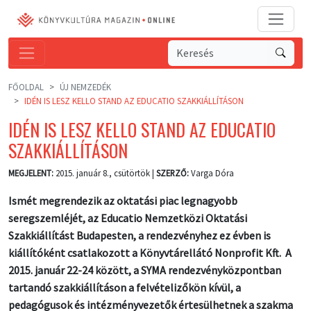
FŐOLDAL
ÚJ NEMZEDÉK
IDÉN IS LESZ KELLO STAND AZ EDUCATIO SZAKKIÁLLÍTÁSON
IDÉN IS LESZ KELLO STAND AZ EDUCATIO
SZAKKIÁLLÍTÁSON
MEGJELENT:
2015. január 8., csütörtök |
SZERZŐ:
Varga Dóra
Ismét megrendezik az oktatási piac legnagyobb
seregszemléjét, az Educatio Nemzetközi Oktatási
Szakkiállítást Budapesten, a rendezvényhez ez évben is
kiállítóként csatlakozott a Könyvtárellátó Nonprofit Kft. A
2015. január 22-24 között, a SYMA rendezvényközpontban
tartandó szakkiállításon a felvételizőkön kívül, a
pedagógusok és intézményvezetők értesülhetnek a szakma