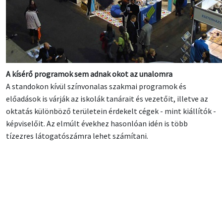
A kísérő programok sem adnak okot az unalomra
A standokon kívül színvonalas szakmai programok és
előadások is várják az iskolák tanárait és vezetőit, illetve az
oktatás különböző területein érdekelt cégek - mint kiállítók -
képviselőit. Az elmúlt évekhez hasonlóan idén is több
tízezres látogatószámra lehet számítani.