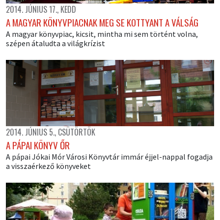
2014. JÚNIUS 17., KEDD
A MAGYAR KÖNYVPIACNAK MEG SE KOTTYANT A VÁLSÁG
A magyar könyvpiac, kicsit, mintha mi sem történt volna,
szépen átaludta a világkrízist
2014. JÚNIUS 5., CSÜTÖRTÖK
A PÁPAI KÖNYV ŐR
A pápai Jókai Mór Városi Könyvtár immár éjjel-nappal fogadja
a visszaérkező könyveket