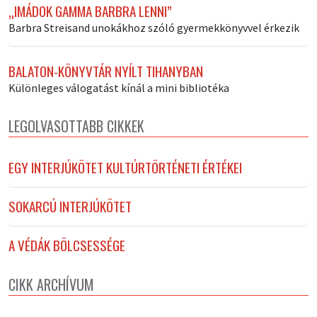
„IMÁDOK GAMMA BARBRA LENNI”
Barbra Streisand unokákhoz szóló gyermekkönyvvel érkezik
BALATON-KÖNYVTÁR NYÍLT TIHANYBAN
Különleges válogatást kínál a mini bibliotéka
LEGOLVASOTTABB CIKKEK
EGY INTERJÚKÖTET KULTÚRTÖRTÉNETI ÉRTÉKEI
SOKARCÚ INTERJÚKÖTET
A VÉDÁK BÖLCSESSÉGE
CIKK ARCHÍVUM