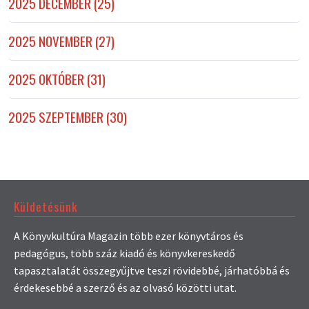
2025 DECEMBER (25)
2025 NOVEMBER (27)
2025 OKTÓBER (31)
2025 SZEPTEMBER (30)
Küldetésünk
A Könyvkultúra Magazin több ezer könyvtáros és
pedagógus, több száz kiadó és könyvkereskedő
tapasztalatát összegyűjtve teszi rövidebbé, járhatóbbá és
érdekesebbé a szerző és az olvasó közötti utat.