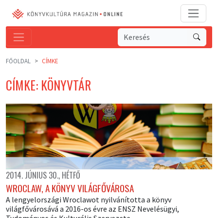
FŐOLDAL
CÍMKE
CÍMKE: KÖNYVTÁR
2014. JÚNIUS 30., HÉTFŐ
WROCLAW, A KÖNYV VILÁGFŐVÁROSA
A lengyelországi Wroclawot nyilvánította a könyv
világfővárosává a 2016-os évre az ENSZ Nevelésügyi,
Tudományos és Kulturális Szervezete