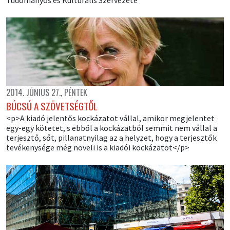
2014. JÚNIUS 27., PÉNTEK
BÚCSÚ A SZÖVETSÉGTŐL
<p>A kiadó jelentős kockázatot vállal, amikor megjelentet
egy-egy kötetet, s ebből a kockázatból semmit nem vállal a
terjesztő, sőt, pillanatnyilag az a helyzet, hogy a terjesztők
tevékenysége még növeli is a kiadói kockázatot</p>