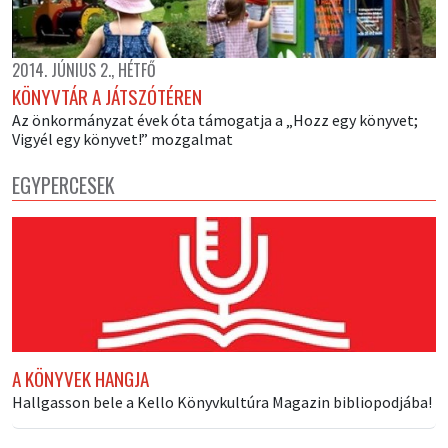
2014. JÚNIUS 2., HÉTFŐ
KÖNYVTÁR A JÁTSZÓTÉREN
Az önkormányzat évek óta támogatja a „Hozz egy könyvet;
Vigyél egy könyvet!” mozgalmat
EGYPERCESEK
A KÖNYVEK HANGJA
Hallgasson bele a Kello Könyvkultúra Magazin bibliopodjába!