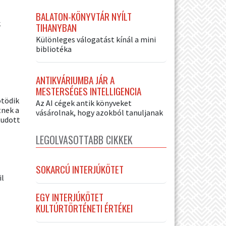
BALATON-KÖNYVTÁR NYÍLT
k
TIHANYBAN
Különleges válogatást kínál a mini
bibliotéka
ANTIKVÁRIUMBA JÁR A
MESTERSÉGES INTELLIGENCIA
ötödik
Az AI cégek antik könyveket
tnek a
vásárolnak, hogy azokból tanuljanak
tudott
LEGOLVASOTTABB CIKKEK
SOKARCÚ INTERJÚKÖTET
il
EGY INTERJÚKÖTET
KULTÚRTÖRTÉNETI ÉRTÉKEI