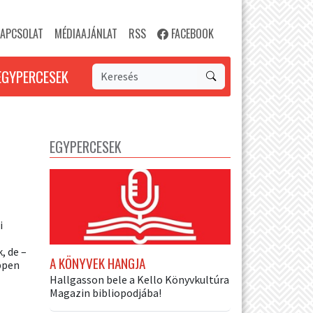
APCSOLAT
MÉDIAAJÁNLAT
RSS
FACEBOOK
EGYPERCESEK
EGYPERCESEK
i
, de –
A KÖNYVEK HANGJA
ppen
Hallgasson bele a Kello Könyvkultúra
Magazin bibliopodjába!