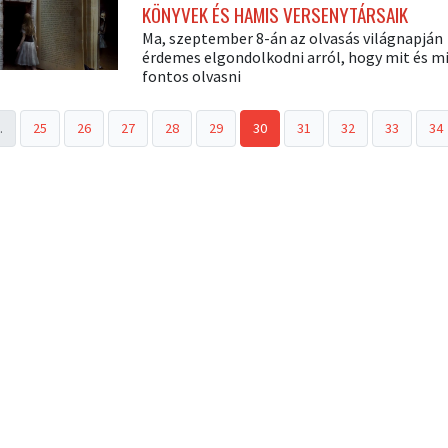
KÖNYVEK ÉS HAMIS VERSENYTÁRSAIK
Ma, szeptember 8-án az olvasás világnapján
érdemes elgondolkodni arról, hogy mit és m
fontos olvasni
.
25
26
27
28
29
30
31
32
33
34