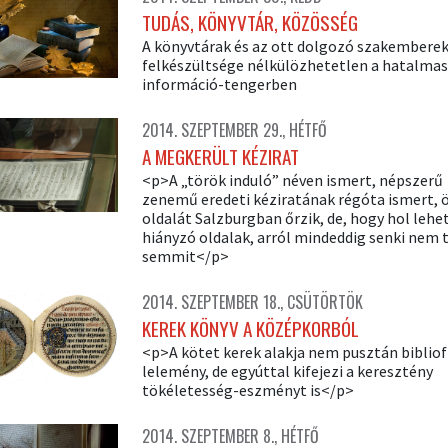
TUDÁS, KÖNYVTÁR, KÖZÖSSÉG
A könyvtárak és az ott dolgozó szakembere
felkészültsége nélkülözhetetlen a hatalmas
információ-tengerben
2014. SZEPTEMBER 29., HÉTFŐ
A MEGKERÜLT KÉZIRAT
<p>A „török induló” néven ismert, népszerű
zenemű eredeti kéziratának régóta ismert, 
oldalát Salzburgban őrzik, de, hogy hol lehe
hiányzó oldalak, arról mindeddig senki nem 
semmit</p>
2014. SZEPTEMBER 18., CSÜTÖRTÖK
KEREK KÖNYV A KÖZÉPKORBÓL
<p>A kötet kerek alakja nem pusztán bibliof
lelemény, de egyúttal kifejezi a keresztény
tökéletesség-eszményt is</p>
2014. SZEPTEMBER 8., HÉTFŐ