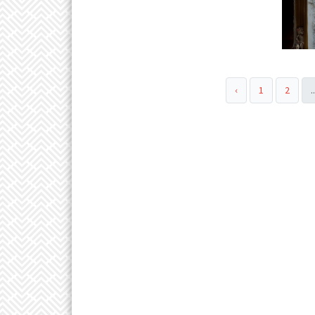
‹
1
2
..