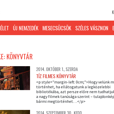
K
ÉLET
ÚJ NEMZEDÉK
MESECSÜCSÖK
SZÉLES VÁSZNON
E: KÖNYVTÁR
2014. OKTÓBER 1., SZERDA
TÍZ FILMES KÖNYVTÁR
<p style="margin-left: 0cm;">Hogy velünk m
történhet, ha ellátogatunk a legközelebbi
bibliotékába, azt persze előre nem tudhatjuk
a nagy filmek tanúsága szerint – tulajdonké
bármi megtörténhet…</p>
2014. SZEPTEMBER 30., KEDD