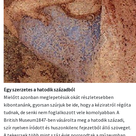
Egy szerzetes a hatodik századból
Mielőtt azonban meglepetésük okát részletesebben
kibontanánk, gyorsan szúrjuk be ide, hogy a kéziratról régóta
tudnak, de senki nem foglalkozott vele komolyabban. A
British Museum1847-ben vásárolta meg a hatodik századi,
szír nyelven íródott és huszonkilenc fejezetből álló szöveget.
A tekercsek több mint száz évig porosodtak a múzeumban,