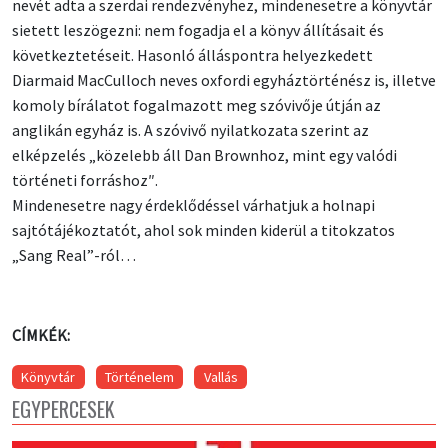
nevét adta a szerdai rendezvényhez, mindenesetre a könyvtár
sietett leszögezni: nem fogadja el a könyv állításait és
következtetéseit. Hasonló álláspontra helyezkedett
Diarmaid MacCulloch neves oxfordi egyháztörténész is, illetve
komoly bírálatot fogalmazott meg szóvivője útján az
anglikán egyház is. A szóvivő nyilatkozata szerint az
elképzelés „közelebb áll Dan Brownhoz, mint egy valódi
történeti forráshoz″.
Mindenesetre nagy érdeklődéssel várhatjuk a holnapi
sajtótájékoztatót, ahol sok minden kiderül a titokzatos
„Sang Real”-ról…
CÍMKÉK:
Könyvtár
Történelem
Vallás
EGYPERCESEK