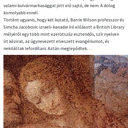
valami bulvármarhasággal jött elő sajtó, de nem. A dolog
komolyabb ennél.
Történt ugyanis, hogy két kutató, Barrie Wilson professzor és
Simcha Jacobovic izraeli-kanadai író előásott a British Library
mélyéről egy több mint ezerötszáz esztendős, szír nyelven
írt kézirat, az úgynevezett elveszett evangéliumot, és
nekiláttak lefordítani. Aztán meglepődtek…