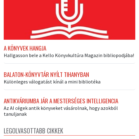
A KÖNYVEK HANGJA
Hallgasson bele a Kello Könyvkultúra Magazin bibliopodjába!
BALATON-KÖNYVTÁR NYÍLT TIHANYBAN
Különleges válogatást kínál a mini bibliotéka
ANTIKVÁRIUMBA JÁR A MESTERSÉGES INTELLIGENCIA
Az AI cégek antik könyveket vásárolnak, hogy azokból
tanuljanak
LEGOLVASOTTABB CIKKEK