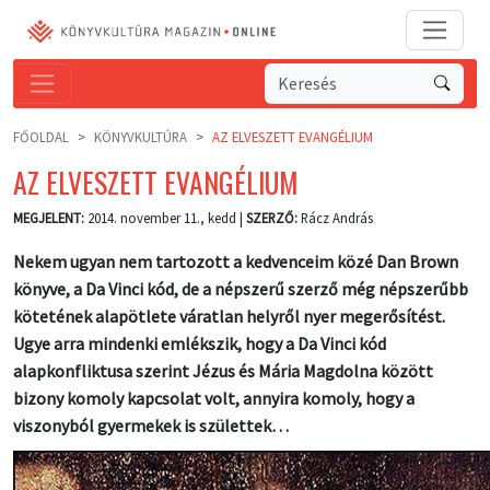
FŐOLDAL
KÖNYVKULTÚRA
AZ ELVESZETT EVANGÉLIUM
AZ ELVESZETT EVANGÉLIUM
MEGJELENT:
2014. november 11., kedd |
SZERZŐ:
Rácz András
Nekem ugyan nem tartozott a kedvenceim közé Dan Brown
könyve, a Da Vinci kód, de a népszerű szerző még népszerűbb
kötetének alapötlete váratlan helyről nyer megerősítést.
Ugye arra mindenki emlékszik, hogy a Da Vinci kód
alapkonfliktusa szerint Jézus és Mária Magdolna között
bizony komoly kapcsolat volt, annyira komoly, hogy a
viszonyból gyermekek is születtek…