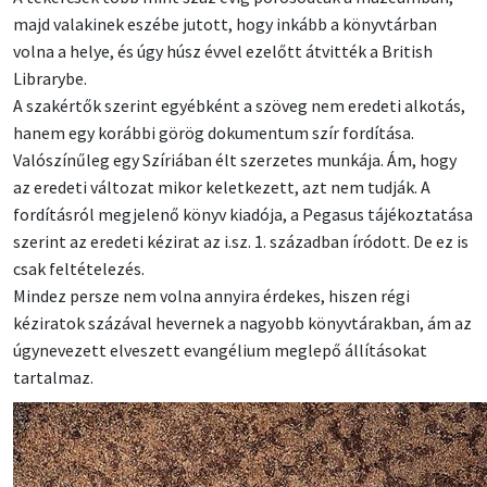
majd valakinek eszébe jutott, hogy inkább a könyvtárban
volna a helye, és úgy húsz évvel ezelőtt átvitték a British
Librarybe.
A szakértők szerint egyébként a szöveg nem eredeti alkotás,
hanem egy korábbi görög dokumentum szír fordítása.
Valószínűleg egy Szíriában élt szerzetes munkája. Ám, hogy
az eredeti változat mikor keletkezett, azt nem tudják. A
fordításról megjelenő könyv kiadója, a Pegasus tájékoztatása
szerint az eredeti kézirat az i.sz. 1. században íródott. De ez is
csak feltételezés.
Mindez persze nem volna annyira érdekes, hiszen régi
kéziratok százával hevernek a nagyobb könyvtárakban, ám az
úgynevezett elveszett evangélium meglepő állításokat
tartalmaz.