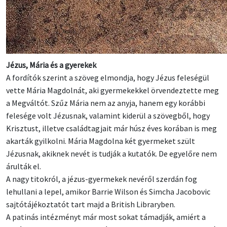
Jézus, Mária és a gyerekek
A fordítók szerint a szöveg elmondja, hogy Jézus feleségül
vette Mária Magdolnát, aki gyermekekkel örvendeztette meg
a Megváltót. Szűz Mária nem az anyja, hanem egy korábbi
felesége volt Jézusnak, valamint kiderül a szövegből, hogy
Krisztust, illetve családtagjait már húsz éves korában is meg
akarták gyilkolni. Mária Magdolna két gyermeket szült
Jézusnak, akiknek nevét is tudják a kutatók. De egyelőre nem
árulták el.
A nagy titokról, a jézus-gyermekek nevéről szerdán fog
lehullani a lepel, amikor Barrie Wilson és Simcha Jacobovic
sajtótájékoztatót tart majd a British Libraryben.
A patinás intézményt már most sokat támadják, amiért a