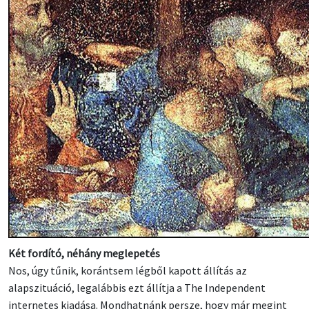
Két fordító, néhány meglepetés
Nos, úgy tűnik, korántsem légből kapott állítás az
alapszituáció, legalábbis ezt állítja a The Independent
internetes kiadása. Mondhatnánk persze, hogy már megint