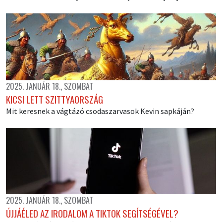
2025. JANUÁR 18., SZOMBAT
KICSI LETT SZITTYAORSZÁG
Mit keresnek a vágtázó csodaszarvasok Kevin sapkáján?
2025. JANUÁR 18., SZOMBAT
ÚJJÁÉLED AZ IRODALOM A TIKTOK SEGÍTSÉGÉVEL?