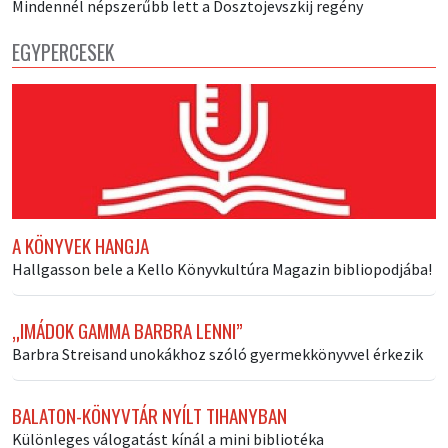
Mindennél népszerűbb lett a Dosztojevszkij regény
EGYPERCESEK
A KÖNYVEK HANGJA
Hallgasson bele a Kello Könyvkultúra Magazin bibliopodjába!
„IMÁDOK GAMMA BARBRA LENNI”
Barbra Streisand unokákhoz szóló gyermekkönyvvel érkezik
BALATON-KÖNYVTÁR NYÍLT TIHANYBAN
Különleges válogatást kínál a mini bibliotéka