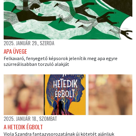
2025. JANUÁR 29., SZERDA
APA ÜVEGE
Felkavaró, fenyegető képsorok jelenítik meg apa egyre
szürreálisabban torzuló alakját
2025. JANUÁR 18., SZOMBAT
A HETEDIK ÉGBOLT
Viola Szandra fantazysorozatának új kötetét ajánljuk