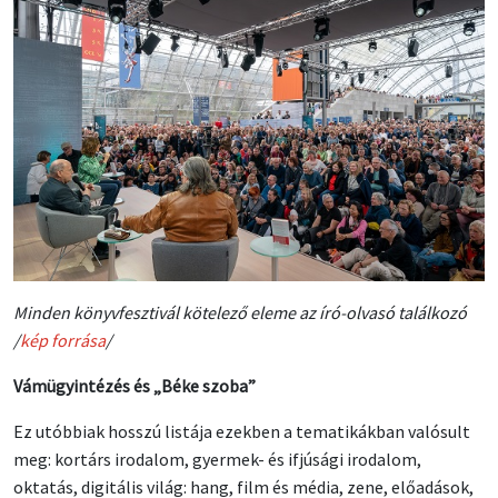
Minden könyvfesztivál kötelező eleme az író-olvasó találkozó
/
kép forrása
/
Vámügyintézés és „Béke szoba”
Ez utóbbiak hosszú listája ezekben a tematikákban valósult
meg: kortárs irodalom, gyermek- és ifjúsági irodalom,
oktatás, digitális világ: hang, film és média, zene, előadások,