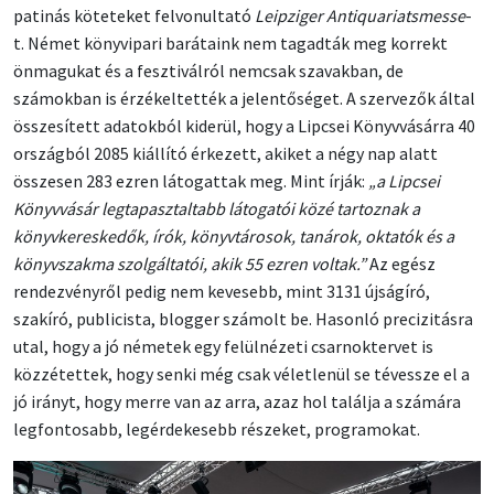
patinás köteteket felvonultató
Leipziger Antiquariatsmesse
-
t. Német könyvipari barátaink nem tagadták meg korrekt
önmagukat és a fesztiválról nemcsak szavakban, de
számokban is érzékeltették a jelentőséget. A szervezők által
összesített adatokból kiderül, hogy a Lipcsei Könyvvásárra 40
országból 2085 kiállító érkezett, akiket a négy nap alatt
összesen 283 ezren látogattak meg. Mint írják:
„a Lipcsei
Könyvvásár legtapasztaltabb látogatói közé tartoznak a
könyvkereskedők, írók, könyvtárosok, tanárok, oktatók és a
könyvszakma szolgáltatói, akik 55 ezren voltak.”
Az egész
rendezvényről pedig nem kevesebb, mint 3131 újságíró,
szakíró, publicista, blogger számolt be. Hasonló precizitásra
utal, hogy a jó németek egy felülnézeti csarnoktervet is
közzétettek, hogy senki még csak véletlenül se tévessze el a
jó irányt, hogy merre van az arra, azaz hol találja a számára
legfontosabb, legérdekesebb részeket, programokat.