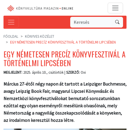
FŐOLDAL
KÖNYVES KÖZÉLET
EGY NÉMETESEN PRECÍZ KÖNYVFESZTIVÁL A TÖRTÉNELMI LIPCSÉBEN
EGY NÉMETESEN PRECÍZ KÖNYVFESZTIVÁL A
TÖRTÉNELMI LIPCSÉBEN
MEGJELENT:
2025. április 10., csütörtök |
SZERZŐ:
Oxi
Március 27-étől négy napon át tartott a Leipziger Buchmesse,
avagy Leipzig Book Fair, magyarul Lipcsei Könyvvásár. és
Nemzetközi könyvfesztiválokat bemutató sorozatunkban
ezúttal egy olyan eseményről mesélünk olvasóinak, mely
Németország a nagyvilág összekapcsolódását a könyveken,
az irodalmon keresztül hozza létre.