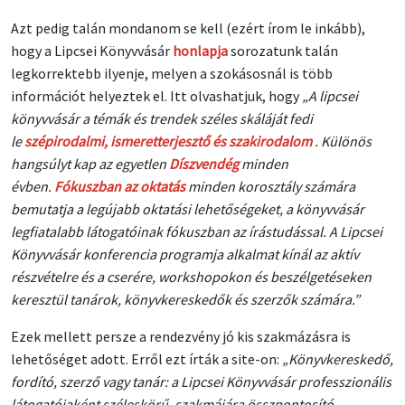
Azt pedig talán mondanom se kell (ezért írom le inkább),
hogy a Lipcsei Könyvvásár
honlapja
sorozatunk talán
legkorrektebb ilyenje, melyen a szokásosnál is több
információt helyeztek el. Itt olvashatjuk, hogy
„A lipcsei
könyvvásár a témák és trendek széles skáláját fedi
le
szépirodalmi, ismeretterjesztő és szakirodalom
. Különös
hangsúlyt kap az egyetlen
Díszvendég
minden
évben.
Fókuszban az oktatás
minden korosztály számára
bemutatja a legújabb oktatási lehetőségeket, a könyvvásár
legfiatalabb látogatóinak fókuszban az írástudással. A Lipcsei
Könyvvásár konferencia programja alkalmat kínál az aktív
részvételre és a cserére, workshopokon és beszélgetéseken
keresztül tanárok, könyvkereskedők és szerzők számára.”
Ezek mellett persze a rendezvény jó kis szakmázásra is
lehetőséget adott. Erről ezt írták a site-on:
„Könyvkereskedő,
fordító, szerző vagy tanár: a Lipcsei Könyvvásár professzionális
látogatójaként széleskörű, szakmájára összpontosító