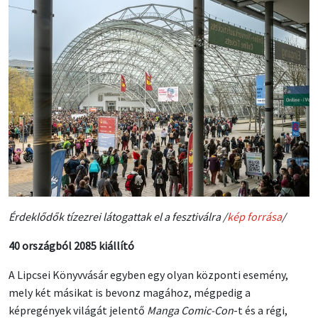
Érdeklődők tízezrei látogattak el a fesztiválra /
kép forrása
/
40 országból 2085 kiállító
A Lipcsei Könyvvásár egyben egy olyan központi esemény,
mely két másikat is bevonz magához, mégpedig a
képregények világát jelentő
Manga Comic-Con
-t és a régi,