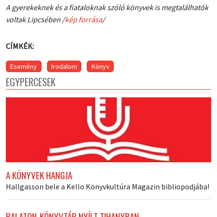
A gyerekeknek és a fiataloknak szóló könyvek is megtalálhatók
voltak Lipcsében /
kép forrása
/
CÍMKÉK:
Esemény
Irodalom
Könyv
EGYPERCESEK
A KÖNYVEK HANGJA
Hallgasson bele a Kello Könyvkultúra Magazin bibliopodjába!
BALATON-KÖNYVTÁR NYÍLT TIHANYBAN