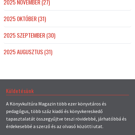
2025 NOVEMBER (27)
2025 OKTÓBER (31)
2025 SZEPTEMBER (30)
2025 AUGUSZTUS (31)
Küldetésünk
A Könyvkultúra Magazin több ezer könyvtáros és
pedagógus, több száz kiadó és könyvkereskedő
tapasztalatát összegyűjtve teszi rövidebbé, járhatóbbá és
érdekesebbé a szerző és az olvasó közötti utat.