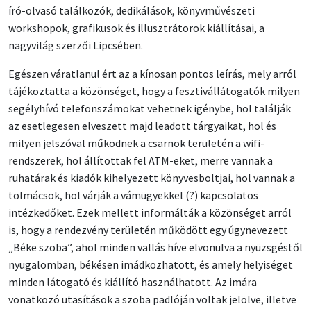
író-olvasó találkozók, dedikálások, könyvművészeti
workshopok, grafikusok és illusztrátorok kiállításai, a
nagyvilág szerzői Lipcsében.
Egészen váratlanul ért az a kínosan pontos leírás, mely arról
tájékoztatta a közönséget, hogy a fesztivállátogatók milyen
segélyhívó telefonszámokat vehetnek igénybe, hol találják
az esetlegesen elveszett majd leadott tárgyaikat, hol és
milyen jelszóval működnek a csarnok területén a wifi-
rendszerek, hol állítottak fel ATM-eket, merre vannak a
ruhatárak és kiadók kihelyezett könyvesboltjai, hol vannak a
tolmácsok, hol várják a vámügyekkel (?) kapcsolatos
intézkedőket. Ezek mellett informálták a közönséget arról
is, hogy a rendezvény területén működött egy úgynevezett
„Béke szoba”, ahol minden vallás híve elvonulva a nyüzsgéstől
nyugalomban, békésen imádkozhatott, és amely helyiséget
minden látogató és kiállító használhatott. Az imára
vonatkozó utasítások a szoba padlóján voltak jelölve, illetve