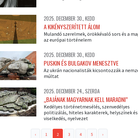
2025. DECEMBER 30., KEDD
A KIKÉNYSZERÍTETT ÁLOM
Mulandó szerelmek, örökkévaló sors és a ma
az európai történelem
2025. DECEMBER 30., KEDD
PUSKIN ÉS BULGAKOV MENESZTVE
Az ukrán nacionalisták kicsontozzák a nemz
múltat
2025. DECEMBER 24., SZERDA
„BAJÁNAK MAGYARNAK KELL MARADNI”
Kedélyes történetmesélés, szenvedélyes
politizálás, hiteles karakterek, helyszínek é
viselkedés, nyelvezet
‹
1
2
3
4
5
›