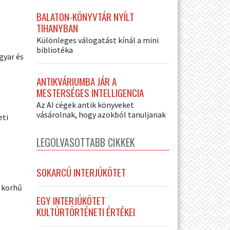
BALATON-KÖNYVTÁR NYÍLT
TIHANYBAN
Különleges válogatást kínál a mini
bibliotéka
gyar és
ANTIKVÁRIUMBA JÁR A
MESTERSÉGES INTELLIGENCIA
Az AI cégek antik könyveket
vásárolnak, hogy azokból tanuljanak
eti
LEGOLVASOTTABB CIKKEK
SOKARCÚ INTERJÚKÖTET
s korhű
EGY INTERJÚKÖTET
KULTÚRTÖRTÉNETI ÉRTÉKEI