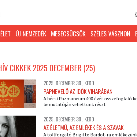
K
ÉLET
ÚJ NEMZEDÉK
MESECSÜCSÖK
SZÉLES VÁSZNON
ÍV CIKKEK 2025 DECEMBER (25)
2025. DECEMBER 30., KEDD
PAPNEVELŐ AZ IDŐK VIHARÁBAN
A bécsi Pazmaneum 400 évét összefoglaló k
bemutatóján vehettünk részt
2025. DECEMBER 30., KEDD
AZ ÉLETMŰ, AZ EMLÉKEK ÉS A SZAVAK
A tollforgató Brigitte Bardot-ra emlékezün