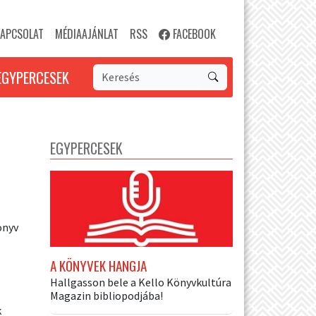
APCSOLAT
MÉDIAAJÁNLAT
RSS
FACEBOOK
EGYPERCESEK
EGYPERCESEK
önyv
A KÖNYVEK HANGJA
Hallgasson bele a Kello Könyvkultúra
Magazin bibliopodjába!
k