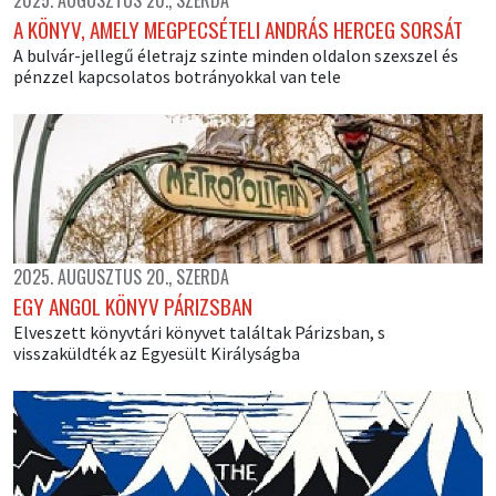
2025. AUGUSZTUS 20., SZERDA
A KÖNYV, AMELY MEGPECSÉTELI ANDRÁS HERCEG SORSÁT
A bulvár-jellegű életrajz szinte minden oldalon szexszel és
pénzzel kapcsolatos botrányokkal van tele
2025. AUGUSZTUS 20., SZERDA
EGY ANGOL KÖNYV PÁRIZSBAN
Elveszett könyvtári könyvet találtak Párizsban, s
visszaküldték az Egyesült Királyságba