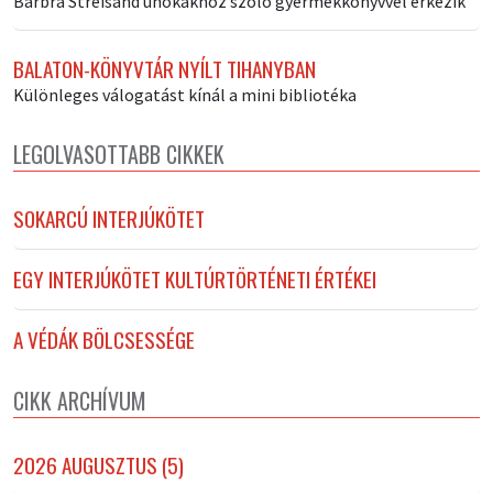
Barbra Streisand unokákhoz szóló gyermekkönyvvel érkezik
BALATON-KÖNYVTÁR NYÍLT TIHANYBAN
Különleges válogatást kínál a mini bibliotéka
LEGOLVASOTTABB CIKKEK
SOKARCÚ INTERJÚKÖTET
EGY INTERJÚKÖTET KULTÚRTÖRTÉNETI ÉRTÉKEI
A VÉDÁK BÖLCSESSÉGE
CIKK ARCHÍVUM
2026 AUGUSZTUS (5)