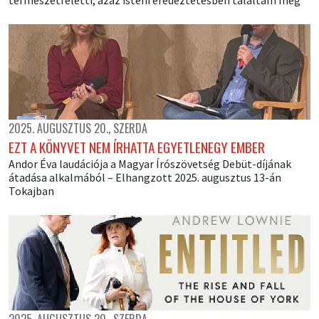
2025. AUGUSZTUS 20., SZERDA
EZT A KÖNYVET NEM ÍRHATTA EGYETLENEGY EMBER
Andor Éva laudációja a Magyar Írószövetség Debüt-díjának
átadása alkalmából – Elhangzott 2025. augusztus 13-án
Tokajban