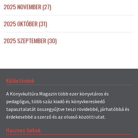
2025 NOVEMBER (27)
2025 OKTÓBER (31)
2025 SZEPTEMBER (30)
Küldetésünk
A Könyvkultúra Magazin több ezer könyvtáros és
pedagógus, több száz kiadó és könyvkereskedő
tapasztalatát összegyűjtve teszi rövidebbé, járhatóbbá és
érdekesebbé a szerző és az olvasó közötti utat.
Hasznos linkek