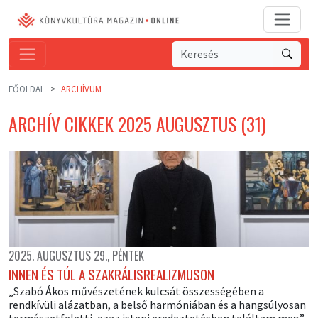
FŐOLDAL
ARCHÍVUM
ARCHÍV CIKKEK 2025 AUGUSZTUS (31)
2025. AUGUSZTUS 29., PÉNTEK
INNEN ÉS TÚL A SZAKRÁLISREALIZMUSON
„Szabó Ákos művészetének kulcsát összességében a
rendkívüli alázatban, a belső harmóniában és a hangsúlyosan
természetfeletti, azaz isteni eredeztetésben találtam meg”