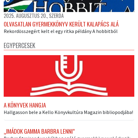
2025. AUGUSZTUS 20., SZERDA
OLVASATLAN GYERMEKKÖNYV KERÜLT KALAPÁCS ALÁ
Rekordösszegért kelt el egy ritka példány A hobbitból
EGYPERCESEK
A KÖNYVEK HANGJA
Hallgasson bele a Kello Könyvkultúra Magazin bibliopodjába!
„IMÁDOK GAMMA BARBRA LENNI”