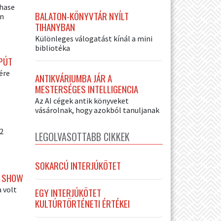
hase
BALATON-KÖNYVTÁR NYÍLT
én
TIHANYBAN
Különleges válogatást kínál a mini
bibliotéka
PÚT
ére
ANTIKVÁRIUMBA JÁR A
MESTERSÉGES INTELLIGENCIA
Az AI cégek antik könyveket
vásárolnak, hogy azokból tanuljanak
2
LEGOLVASOTTABB CIKKEK
SOKARCÚ INTERJÚKÖTET
Y SHOW
 volt
EGY INTERJÚKÖTET
KULTÚRTÖRTÉNETI ÉRTÉKEI