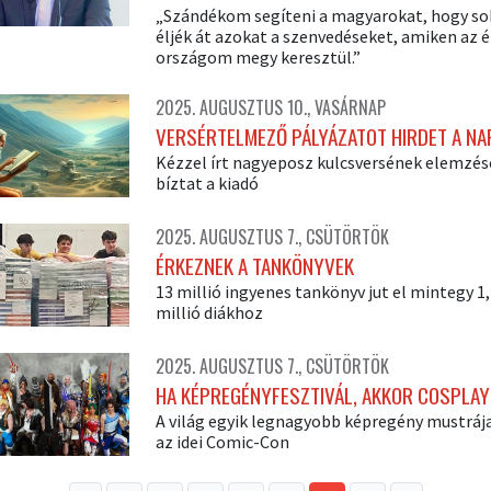
„Szándékom segíteni a magyarokat, hogy so
éljék át azokat a szenvedéseket, amiken az 
országom megy keresztül.”
2025. AUGUSZTUS 10., VASÁRNAP
VERSÉRTELMEZŐ PÁLYÁZATOT HIRDET A NA
Kézzel írt nagyeposz kulcsversének elemzés
bíztat a kiadó
2025. AUGUSZTUS 7., CSÜTÖRTÖK
ÉRKEZNEK A TANKÖNYVEK
13 millió ingyenes tankönyv jut el mintegy 1,
millió diákhoz
2025. AUGUSZTUS 7., CSÜTÖRTÖK
HA KÉPREGÉNYFESZTIVÁL, AKKOR COSPLA
A világ egyik legnagyobb képregény mustrája
az idei Comic-Con