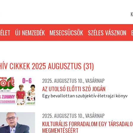
K
ÉLET
ÚJ NEMZEDÉK
MESECSÜCSÖK
SZÉLES VÁSZNON
ÍV CIKKEK 2025 AUGUSZTUS (31)
2025. AUGUSZTUS 10., VASÁRNAP
AZ UTOLSÓ ELŐTTI SZÓ JOGÁN
Egy bevallottan szubjektív életrajzi könyv
2025. AUGUSZTUS 10., VASÁRNAP
KULTURÁLIS FORRADALOM EGY TÁRSADAL
MEGMENTÉSÉÉRT