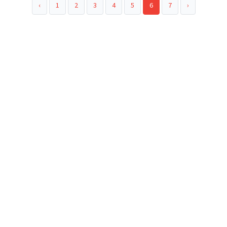
‹
1
2
3
4
5
6
7
›