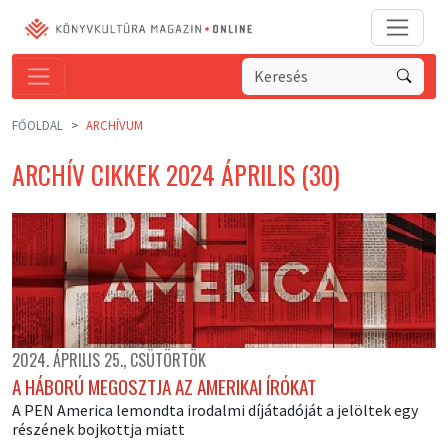
FŐOLDAL
ARCHÍVUM
ARCHÍV CIKKEK 2024 ÁPRILIS (30)
2024. ÁPRILIS 25., CSÜTÖRTÖK
A HÁBORÚ MEGOSZTJA AZ AMERIKAI ÍRÓKAT
A PEN America lemondta irodalmi díjátadóját a jelöltek egy
részének bojkottja miatt