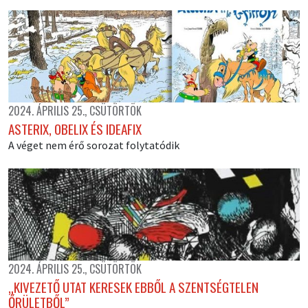
2024. ÁPRILIS 25., CSÜTÖRTÖK
ASTERIX, OBELIX ÉS IDEAFIX
A véget nem érő sorozat folytatódik
2024. ÁPRILIS 25., CSÜTÖRTÖK
„KIVEZETŐ UTAT KERESEK EBBŐL A SZENTSÉGTELEN
ŐRÜLETBŐL”