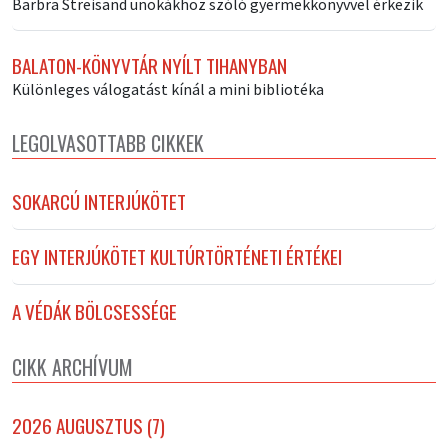
Barbra Streisand unokákhoz szóló gyermekkönyvvel érkezik
BALATON-KÖNYVTÁR NYÍLT TIHANYBAN
Különleges válogatást kínál a mini bibliotéka
LEGOLVASOTTABB CIKKEK
SOKARCÚ INTERJÚKÖTET
EGY INTERJÚKÖTET KULTÚRTÖRTÉNETI ÉRTÉKEI
A VÉDÁK BÖLCSESSÉGE
CIKK ARCHÍVUM
2026 AUGUSZTUS (7)