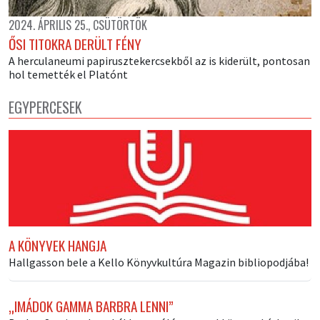
2024. ÁPRILIS 25., CSÜTÖRTÖK
ŐSI TITOKRA DERÜLT FÉNY
A herculaneumi papirusztekercsekből az is kiderült, pontosan
hol temették el Platónt
EGYPERCESEK
A KÖNYVEK HANGJA
Hallgasson bele a Kello Könyvkultúra Magazin bibliopodjába!
„IMÁDOK GAMMA BARBRA LENNI”