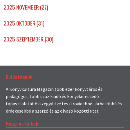
2025 NOVEMBER (27)
2025 OKTÓBER (31)
2025 SZEPTEMBER (30)
Küldetésünk
A Könyvkultúra Magazin több ezer könyvtáros és
pedagógus, több száz kiadó és könyvkereskedő
tapasztalatát összegyűjtve teszi rövidebbé, járhatóbbá és
érdekesebbé a szerző és az olvasó közötti utat.
Hasznos linkek