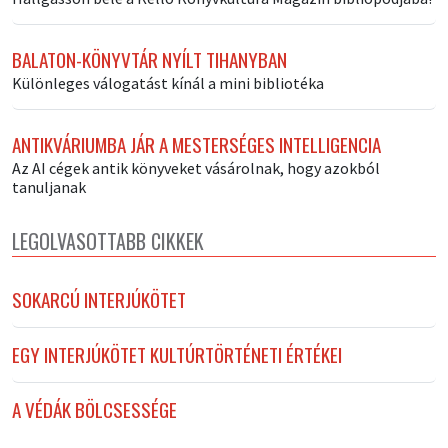
BALATON-KÖNYVTÁR NYÍLT TIHANYBAN
Különleges válogatást kínál a mini bibliotéka
ANTIKVÁRIUMBA JÁR A MESTERSÉGES INTELLIGENCIA
Az AI cégek antik könyveket vásárolnak, hogy azokból
tanuljanak
LEGOLVASOTTABB CIKKEK
SOKARCÚ INTERJÚKÖTET
EGY INTERJÚKÖTET KULTÚRTÖRTÉNETI ÉRTÉKEI
A VÉDÁK BÖLCSESSÉGE