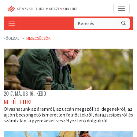
FŐOLDAL
MESECSÜCSÖK
2017. MÁJUS 16., KEDD
NE FÉLJETEK!
Olvashatunk az áramról, az utcán megszólító idegenekről, az
ajtón becsöngető ismeretlen felnőttekről, darázscsípésről és
számtalan, a gyerekeket veszélyeztető dolgokról