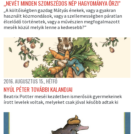
„NEVÉT MINDEN SZOMSZÉDOS NÉP HAGYOMÁNYA ŐRZI”
„A költőiségben gazdag Mátyás énekek, vagy a gyakran
használt közmondások, vagy a szellemességben páratlan
élcelődő történetek, vagy a művészien megfogalmazott
mesék közül melyik lenne a kedvesebb?”
2016. AUGUSZTUS 15., HÉTFŐ
NYÚL PÉTER TOVÁBBI KALANDJAI
Beatrix Potter meséi kezdetben ismerősök gyermekeinek
írott levelek voltak, melyeket csak jóval később adtak ki