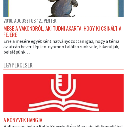
2016. AUGUSZTUS 12., PÉNTEK
MESE A VAKONDRÓL, AKI TUDNI AKARTA, HOGY KI CSINÁLT A
FEJÉRE
Erre a mesére egyébként hatványozottan igaz, hogy a téma
az utcán hever: lépten-nyomon találkozunk vele, kikerüljük,
belelépünk…
EGYPERCESEK
A KÖNYVEK HANGJA
Hallgasson bele a Kello Könyvkultúra Magazin bibliopodjába!