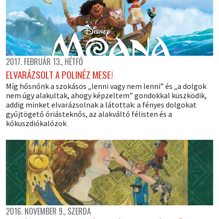
2017. FEBRUÁR 13., HÉTFŐ
ELVARÁZSOLT A POLINÉZ MESE!
Míg hősnőnk a szokásos „lenni vagy nem lenni” és „a dolgok
nem úgy alakultak, ahogy képzeltem” gondokkal küszködik,
addig minket elvarázsolnak a látottak: a fényes dolgokat
gyűjtögető óriásteknős, az alakváltó félisten és a
kókuszdiókalózok
2016. NOVEMBER 9., SZERDA