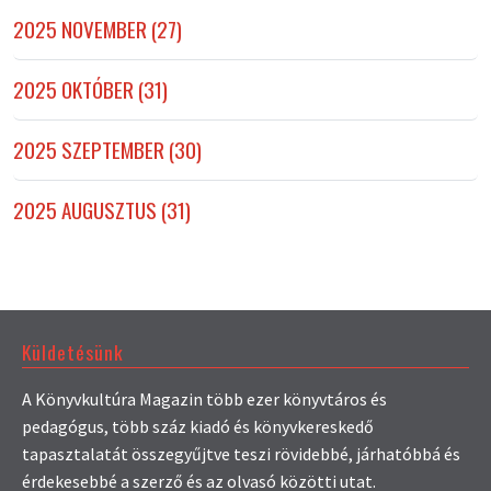
2025 NOVEMBER (27)
2025 OKTÓBER (31)
2025 SZEPTEMBER (30)
2025 AUGUSZTUS (31)
Küldetésünk
A Könyvkultúra Magazin több ezer könyvtáros és
pedagógus, több száz kiadó és könyvkereskedő
tapasztalatát összegyűjtve teszi rövidebbé, járhatóbbá és
érdekesebbé a szerző és az olvasó közötti utat.