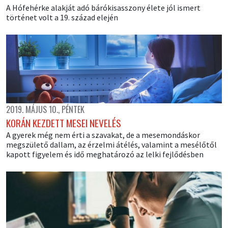
A Hófehérke alakját adó bárókisasszony élete jól ismert
történet volt a 19. század elején
2019. MÁJUS 10., PÉNTEK
KORÁN KEZDETT MESEI NEVELÉS
A gyerek még nem érti a szavakat, de a mesemondáskor
megszülető dallam, az érzelmi átélés, valamint a mesélőtől
kapott figyelem és idő meghatározó az lelki fejlődésben