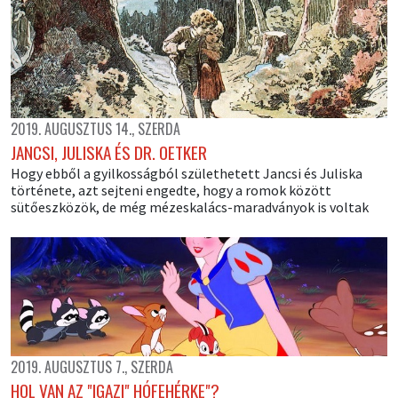
2019. AUGUSZTUS 14., SZERDA
JANCSI, JULISKA ÉS DR. OETKER
Hogy ebből a gyilkosságból születhetett Jancsi és Juliska
története, azt sejteni engedte, hogy a romok között
sütőeszközök, de még mézeskalács-maradványok is voltak
2019. AUGUSZTUS 7., SZERDA
HOL VAN AZ "IGAZI" HÓFEHÉRKE"?