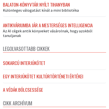
BALATON-KÖNYVTÁR NYÍLT TIHANYBAN
Különleges válogatást kínál a mini bibliotéka
ANTIKVÁRIUMBA JÁR A MESTERSÉGES INTELLIGENCIA
Az AI cégek antik könyveket vásárolnak, hogy azokból
tanuljanak
LEGOLVASOTTABB CIKKEK
SOKARCÚ INTERJÚKÖTET
EGY INTERJÚKÖTET KULTÚRTÖRTÉNETI ÉRTÉKEI
A VÉDÁK BÖLCSESSÉGE
CIKK ARCHÍVUM