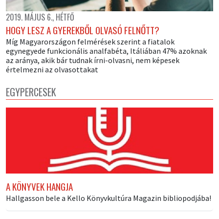
2019. MÁJUS 6., HÉTFŐ
HOGY LESZ A GYEREKBŐL OLVASÓ FELNŐTT?
Míg Magyarországon felmérések szerint a fiatalok
egynegyede funkcionális analfabéta, Itáliában 47% azoknak
az aránya, akik bár tudnak írni-olvasni, nem képesek
értelmezni az olvasottakat
EGYPERCESEK
A KÖNYVEK HANGJA
Hallgasson bele a Kello Könyvkultúra Magazin bibliopodjába!