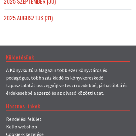
2025 SZEPTEMBER (30)
2025 AUGUSZTUS (31)
Küldetésünk
A Könyvkultúra Magazin több ezer könyvtáros és
pedagógus, több száz kiadó és könyvkereskedő
tapasztalatát összegyűjtve teszi rövidebbé, járhatóbbá és
érdekesebbé a szerző és az olvasó közötti utat.
Hasznos linkek
Rendelési felület
Kello webshop
Cookie-k kezelése