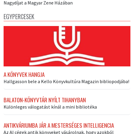
Nagydíjat a Magyar Zene Házában
EGYPERCESEK
A KÖNYVEK HANGJA
Hallgasson bele a Kello Könyvkultúra Magazin bibliopodjába!
BALATON-KÖNYVTÁR NYÍLT TIHANYBAN
Különleges válogatást kínál a mini bibliotéka
ANTIKVÁRIUMBA JÁR A MESTERSÉGES INTELLIGENCIA
Az AI cégek antik könyveket vásárolnak, hogy azokból