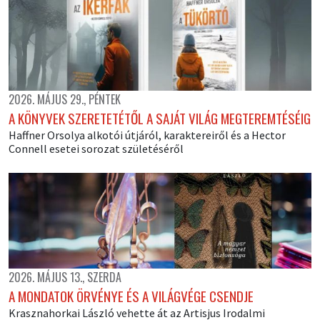
2026. MÁJUS 29., PÉNTEK
A KÖNYVEK SZERETETÉTŐL A SAJÁT VILÁG MEGTEREMTÉSÉIG
Haffner Orsolya alkotói útjáról, karaktereiről és a Hector
Connell esetei sorozat születéséről
2026. MÁJUS 13., SZERDA
A MONDATOK ÖRVÉNYE ÉS A VILÁGVÉGE CSENDJE
Krasznahorkai László vehette át az Artisjus Irodalmi