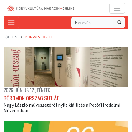
FŐOLDAL
KÖNYVES KÖZÉLET
2026. JÚNIUS 12., PÉNTEK
BŐRÖMÖN ORSZÁG SÜT ÁT
Nagy László művészetéről nyílt kiállítás a Petőfi Irodalmi
Múzeumban