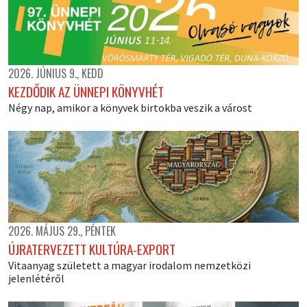
2026. JÚNIUS 9., KEDD
KEZDŐDIK AZ ÜNNEPI KÖNYVHÉT
Négy nap, amikor a könyvek birtokba veszik a várost
2026. MÁJUS 29., PÉNTEK
ÚJRATERVEZETT KULTÚRA-EXPORT
Vitaanyag született a magyar irodalom nemzetközi
jelenlétéről