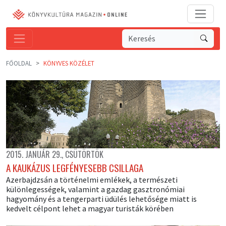
FŐOLDAL
KÖNYVES KÖZÉLET
2015. JANUÁR 29., CSÜTÖRTÖK
A KAUKÁZUS LEGFÉNYESEBB CSILLAGA
Azerbajdzsán a történelmi emlékek, a természeti
különlegességek, valamint a gazdag gasztronómiai
hagyomány és a tengerparti üdülés lehetősége miatt is
kedvelt célpont lehet a magyar turisták körében