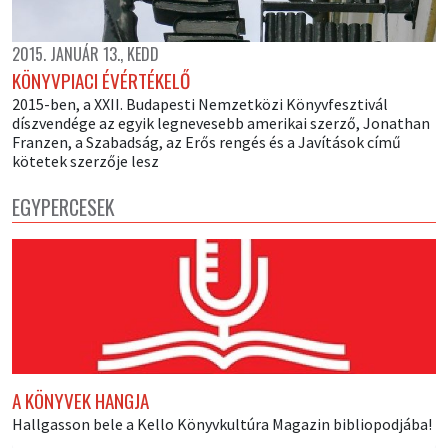
2015. JANUÁR 13., KEDD
KÖNYVPIACI ÉVÉRTÉKELŐ
2015-ben, a XXII. Budapesti Nemzetközi Könyvfesztivál
díszvendége az egyik legnevesebb amerikai szerző, Jonathan
Franzen, a Szabadság, az Erős rengés és a Javítások című
kötetek szerzője lesz
EGYPERCESEK
A KÖNYVEK HANGJA
Hallgasson bele a Kello Könyvkultúra Magazin bibliopodjába!