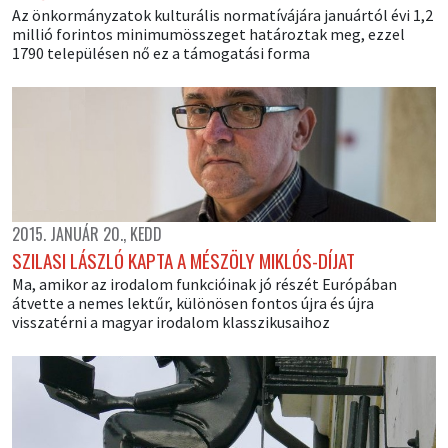
Az önkormányzatok kulturális normatívájára januártól évi 1,2
millió forintos minimumösszeget határoztak meg, ezzel
1790 településen nő ez a támogatási forma
2015. JANUÁR 20., KEDD
SZILASI LÁSZLÓ KAPTA A MÉSZÖLY MIKLÓS-DÍJAT
Ma, amikor az irodalom funkcióinak jó részét Európában
átvette a nemes lektűr, különösen fontos újra és újra
visszatérni a magyar irodalom klasszikusaihoz