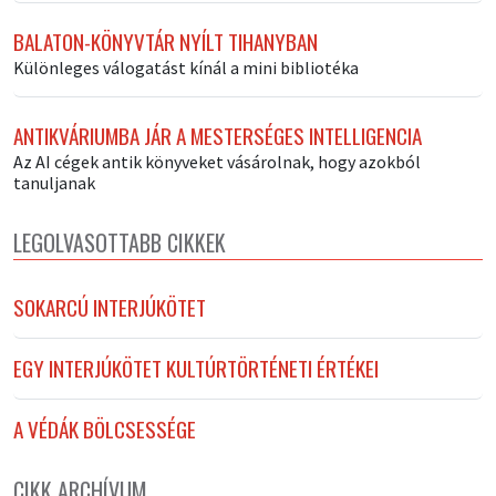
BALATON-KÖNYVTÁR NYÍLT TIHANYBAN
Különleges válogatást kínál a mini bibliotéka
ANTIKVÁRIUMBA JÁR A MESTERSÉGES INTELLIGENCIA
Az AI cégek antik könyveket vásárolnak, hogy azokból
tanuljanak
LEGOLVASOTTABB CIKKEK
SOKARCÚ INTERJÚKÖTET
EGY INTERJÚKÖTET KULTÚRTÖRTÉNETI ÉRTÉKEI
A VÉDÁK BÖLCSESSÉGE
CIKK ARCHÍVUM