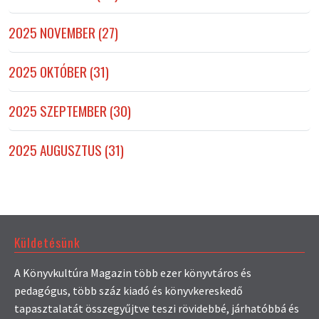
2025 NOVEMBER (27)
2025 OKTÓBER (31)
2025 SZEPTEMBER (30)
2025 AUGUSZTUS (31)
Küldetésünk
A Könyvkultúra Magazin több ezer könyvtáros és
pedagógus, több száz kiadó és könyvkereskedő
tapasztalatát összegyűjtve teszi rövidebbé, járhatóbbá és