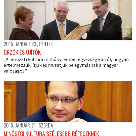
2015. JANUÁR 23., PÉNTEK
ŐRZŐK ÉS ÚJÍTÓK
„A nemzeti kultúra milliónyi ember egyezsége arról, hogyan
értelmezzük, írjuk és mutatjuk be egymásnak a magyar
valóságot."
2015. JANUÁR 21., SZERDA
MINŐSÉGI KULTÚRA SZÉLESEBB RÉTEGEKNEK