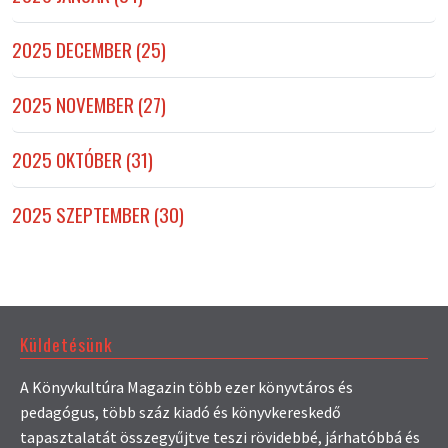
2025 DECEMBER (25)
2025 NOVEMBER (27)
2025 OKTÓBER (31)
2025 SZEPTEMBER (30)
Küldetésünk
A Könyvkultúra Magazin több ezer könyvtáros és
pedagógus, több száz kiadó és könyvkereskedő
tapasztalatát összegyűjtve teszi rövidebbé, járhatóbbá és