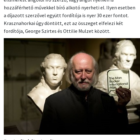
hozzáférhető művekkel bíró alkotó nyerheti el. Ilyen esetben
a díjazott szerzővel együtt fordítója is nyer 30 ezer fontot.
Krasznahorkai úgy döntött, ezt az összeget elfelezi két
fordítója, George Szirtes és Ottilie Mulzet között.