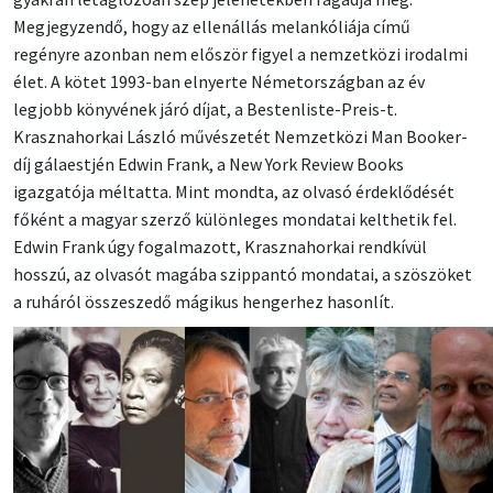
Megjegyzendő, hogy az ellenállás melankóliája című
regényre azonban nem először figyel a nemzetközi irodalmi
élet. A kötet 1993-ban elnyerte Németországban az év
legjobb könyvének járó díjat, a Bestenliste-Preis-t.
Krasznahorkai László művészetét Nemzetközi Man Booker-
díj gálaestjén Edwin Frank, a New York Review Books
igazgatója méltatta. Mint mondta, az olvasó érdeklődését
főként a magyar szerző különleges mondatai kelthetik fel.
Edwin Frank úgy fogalmazott, Krasznahorkai rendkívül
hosszú, az olvasót magába szippantó mondatai, a szöszöket
a ruháról összeszedő mágikus hengerhez hasonlít.