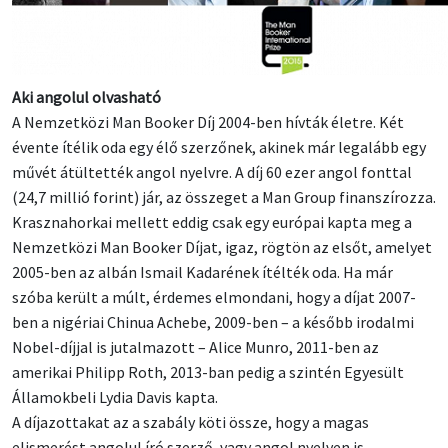
Aki angolul olvasható
A Nemzetközi Man Booker Díj 2004-ben hívták életre. Két
évente ítélik oda egy élő szerzőnek, akinek már legalább egy
művét átültették angol nyelvre. A díj 60 ezer angol fonttal
(24,7 millió forint) jár, az összeget a Man Group finanszírozza.
Krasznahorkai mellett eddig csak egy európai kapta meg a
Nemzetközi Man Booker Díjat, igaz, rögtön az elsőt, amelyet
2005-ben az albán Ismail Kadarének ítélték oda. Ha már
szóba került a múlt, érdemes elmondani, hogy a díjat 2007-
ben a nigériai Chinua Achebe, 2009-ben – a később irodalmi
Nobel-díjjal is jutalmazott – Alice Munro, 2011-ben az
amerikai Philipp Roth, 2013-ban pedig a szintén Egyesült
Államokbeli Lydia Davis kapta.
A díjazottakat az a szabály köti össze, hogy a magas
elismerést angolul író szerző, vagy angol nyelven is