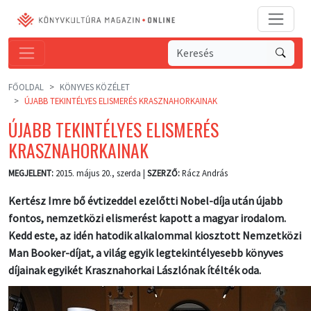
FŐOLDAL
KÖNYVES KÖZÉLET
ÚJABB TEKINTÉLYES ELISMERÉS KRASZNAHORKAINAK
ÚJABB TEKINTÉLYES ELISMERÉS
KRASZNAHORKAINAK
MEGJELENT:
2015. május 20., szerda |
SZERZŐ:
Rácz András
Kertész Imre bő évtizeddel ezelőtti Nobel-díja után újabb
fontos, nemzetközi elismerést kapott a magyar irodalom.
Kedd este, az idén hatodik alkalommal kiosztott Nemzetközi
Man Booker-díjat, a világ egyik legtekintélyesebb könyves
díjainak egyikét Krasznahorkai Lászlónak ítélték oda.