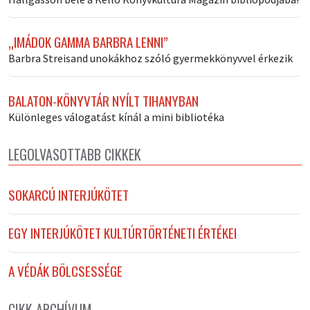
„IMÁDOK GAMMA BARBRA LENNI”
Barbra Streisand unokákhoz szóló gyermekkönyvvel érkezik
BALATON-KÖNYVTÁR NYÍLT TIHANYBAN
Különleges válogatást kínál a mini bibliotéka
LEGOLVASOTTABB CIKKEK
SOKARCÚ INTERJÚKÖTET
EGY INTERJÚKÖTET KULTÚRTÖRTÉNETI ÉRTÉKEI
A VÉDÁK BÖLCSESSÉGE
CIKK ARCHÍVUM