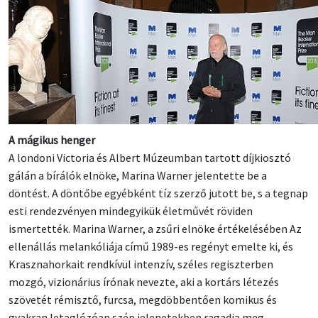
A mágikus henger
A londoni Victoria és Albert Múzeumban tartott díjkiosztó
gálán a bírálók elnöke, Marina Warner jelentette be a
döntést. A döntőbe egyébként tíz szerző jutott be, s a tegnap
esti rendezvényen mindegyikük életművét röviden
ismertették. Marina Warner, a zsűri elnöke értékelésében Az
ellenállás melankóliája című 1989-es regényt emelte ki, és
Krasznahorkait rendkívül intenzív, széles regiszterben
mozgó, vizionárius írónak nevezte, aki a kortárs létezés
szövetét rémisztő, furcsa, megdöbbentően komikus és
gyakran letaglózóan szép jelenetekben ragadja meg.