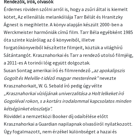
Rendezők, írók, olvasók
Érdemes röviden szólni arról is, hogy a zsűri által is kiemelt
kötet, Az ellenállás melankóliája Tarr Bélát és Hranitzky
Ágnest is megihlette. A könyv alapján készült 2000-ben a
Werckmeister harmóniák című film. Tarr Béla egyébként 1985
óta szinte kizárólag az ő könyveiből, illetve
forgatókönyveiből készítette filmjeit, köztük a világhírű
Sátántangót. Krasznahorkai és Tarr a rendező utolsó filmjéig,
a 2011-es A torinói lóig együtt dolgoztak.
Susan Sontag amerikai író és filmrendező
„az apokalipszis
Gogolt és Melville-t idéző magyar mesterének”
nevezte
Krasznahorkait, W. G. Sebald író pedig úgy vélte
„Krasznahorkai víziójának univerzalitása a Holt lelkeket író
Gogoléval rokon, s a kortárs irodalommal kapcsolatos minden
kétségünket eloszlatja”.
Röviddel a nemzetközi Booker díj odaítélése előtt
Krasznahorkai a Guardian napilapnak olvasóiról nyilatkozott.
Úgy fogalmazott, nem érzékel különbséget a hazai és