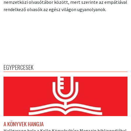
nemzetközi olvasótábor között, mert szerinte az empátiával
rendelkező olvasók az egész világon ugyanolyanok.
EGYPERCESEK
A KÖNYVEK HANGJA
Hallgasson bele a Kello Könyvkultúra Magazin bibliopodjába!