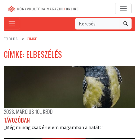
FŐOLDAL
CÍMKE
CÍMKE: ELBESZÉLÉS
2026. MÁRCIUS 10., KEDD
TÁVOZÓBAN
„Még mindig csak érlelem magamban a halált”