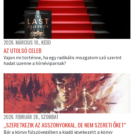
2026. MÁRCIUS 10., KEDD
AZ UTOLSÓ CELEB
Vajon mi történne, ha egy radikális mozgalom szó szerint
hadat üzenne a hírnéviparnak?
2026. FEBRUÁR 28., SZOMBAT
„SZERETKEZIK AZ ASSZONYOKKAL, DE NEM SZERETI ŐKET”
Bár a könyv fülszövegében a kiadó igyekezett a könyv