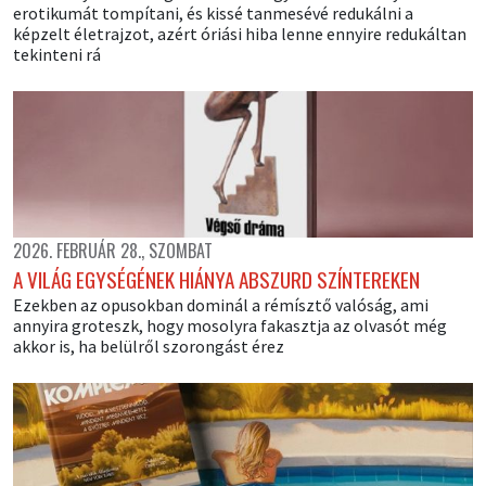
erotikumát tompítani, és kissé tanmesévé redukálni a
képzelt életrajzot, azért óriási hiba lenne ennyire redukáltan
tekinteni rá
2026. FEBRUÁR 28., SZOMBAT
A VILÁG EGYSÉGÉNEK HIÁNYA ABSZURD SZÍNTEREKEN
Ezekben az opusokban dominál a rémísztő valóság, ami
annyira groteszk, hogy mosolyra fakasztja az olvasót még
akkor is, ha belülről szorongást érez