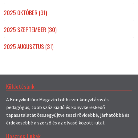
2025 OKTÓBER (31)
2025 SZEPTEMBER (30)
2025 AUGUSZTUS (31)
Küldetésünk
A Könyvkultúra Magazin több ezer könyvtáros és
pedagógus, több száz kiadó és könyvkereskedő
tapasztalatát összegyűjtve teszi rövidebbé, járhatóbbá és
érdekesebbé a szerző és az olvasó közötti utat.
Hasznos linkek