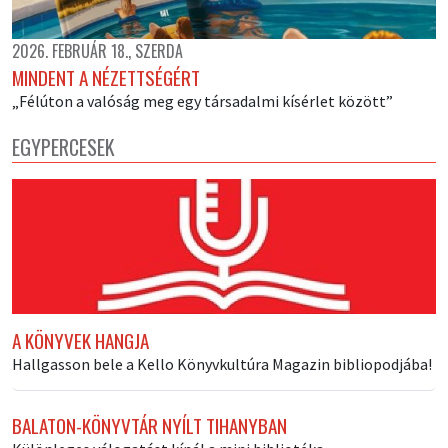
2026. FEBRUÁR 18., SZERDA
MINDENT A NÉZETTSÉGÉRT
„Félúton a valóság meg egy társadalmi kísérlet között”
EGYPERCESEK
A KÖNYVEK HANGJA
Hallgasson bele a Kello Könyvkultúra Magazin bibliopodjába!
BALATON-KÖNYVTÁR NYÍLT TIHANYBAN