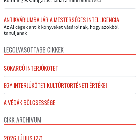
Különleges válogatást kínál a mini bibliotéka
ANTIKVÁRIUMBA JÁR A MESTERSÉGES INTELLIGENCIA
Az AI cégek antik könyveket vásárolnak, hogy azokból
tanuljanak
LEGOLVASOTTABB CIKKEK
SOKARCÚ INTERJÚKÖTET
EGY INTERJÚKÖTET KULTÚRTÖRTÉNETI ÉRTÉKEI
A VÉDÁK BÖLCSESSÉGE
CIKK ARCHÍVUM
2026 JÚLIUS (27)