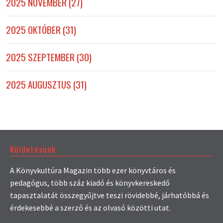
2025 NOVEMBER (27)
2025 OKTÓBER (31)
2025 SZEPTEMBER (30)
2025 AUGUSZTUS (31)
Küldetésünk
A Könyvkultúra Magazin több ezer könyvtáros és
pedagógus, több száz kiadó és könyvkereskedő
tapasztalatát összegyűjtve teszi rövidebbé, járhatóbbá és
érdekesebbé a szerző és az olvasó közötti utat.