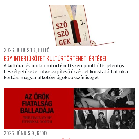
2026. JÚLIUS 13., HÉTFŐ
EGY INTERJÚKÖTET KULTÚRTÖRTÉNETI ÉRTÉKEI
A kultúra- és irodalomtörténeti szempontból is jelentős
beszélgetéseket olvasva jóleső érzéssel konstatálhatjuk a
kortárs magyar alkotóvilágok sokszínűségét
2026. JÚNIUS 9., KEDD