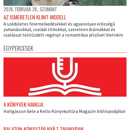
2026. FEBRUÁR 28., SZOMBAT
AZ ISMERETLEN KLIMT-MODELL
A szédületes felemelkedésekkel és ugyanolyan erősségű
zuhanásokkal, családi titkokkal, szerelemi drámákkal és
csalással telitűzdelt regényt a romantikus jelzővel illetném
EGYPERCESEK
A KÖNYVEK HANGJA
Hallgasson bele a Kello Könyvkultúra Magazin bibliopodjába!
BALATON-KÖNYVTÁR NYÍLT TIHANYBAN