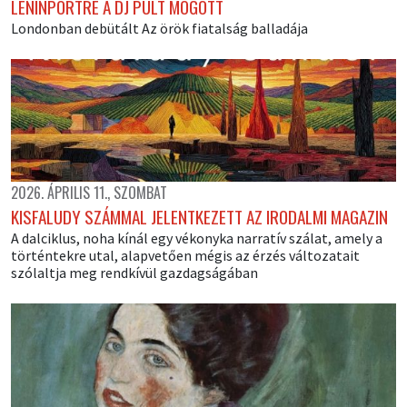
LENINPORTRÉ A DJ PULT MÖGÖTT
Londonban debütált Az örök fiatalság balladája
2026. ÁPRILIS 11., SZOMBAT
KISFALUDY SZÁMMAL JELENTKEZETT AZ IRODALMI MAGAZIN
A dalciklus, noha kínál egy vékonyka narratív szálat, amely a
történtekre utal, alapvetően mégis az érzés változatait
szólaltja meg rendkívül gazdagságában