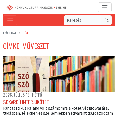
FŐOLDAL
CÍMKE
CÍMKE: MŰVÉSZET
2026. JÚLIUS 13., HÉTFŐ
SOKARCÚ INTERJÚKÖTET
Fantasztikus kaland volt számomra a kötet végigolvasása,
tudásban, lélekben és szellemiekben egyaránt gazdagodtam