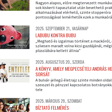
Nagyon alapos, előre megtervezett munkáva
sok kiskerti tapasztalat után bevethető pra
alkalmazásával elérhető, szinte stopperóra
pontosságával lemérhetők ezek a munkaórá
2025. SZEPTEMBER 21., VASÁRNAP
LABUBU KONTRA BUBU
„Megható és izgalmas történet a mackóról, 
szívesen maradt volna kicsi gazdájánál, mégi
plüsslábára kellett állnia”
2025. AUGUSZTUS 20., SZERDA
A KÖNYV, AMELY MEGPECSÉTELI ANDRÁS H
SORSÁT
A bulvár-jellegű életrajz szinte minden olda
szexszel és pénzzel kapcsolatos botrányokk
tele
2025. MÁRCIUS 29., SZOMBAT
BÍZTATÓ FELMÉRÉS