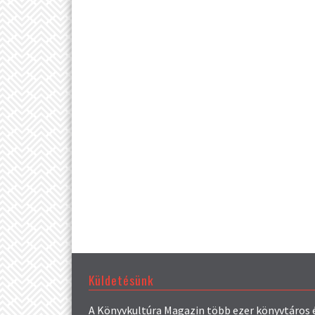
Küldetésünk
A Könyvkultúra Magazin több ezer könyvtáros 