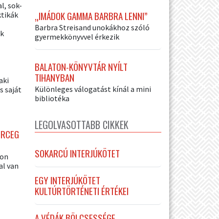
l, sok-
„IMÁDOK GAMMA BARBRA LENNI”
ktikák
Barbra Streisand unokákhoz szóló
k
gyermekkönyvvel érkezik
BALATON-KÖNYVTÁR NYÍLT
TIHANYBAN
aki
Különleges válogatást kínál a mini
s saját
bibliotéka
LEGOLVASOTTABB CIKKEK
ERCEG
SOKARCÚ INTERJÚKÖTET
lon
al van
EGY INTERJÚKÖTET
KULTÚRTÖRTÉNETI ÉRTÉKEI
A VÉDÁK BÖLCSESSÉGE