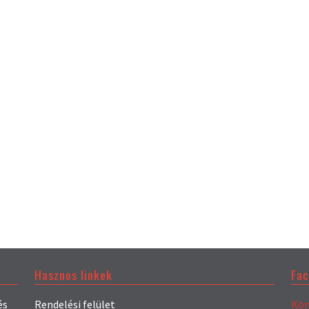
Hasznos linkek
Fa
és
Rendelési felület
Kön