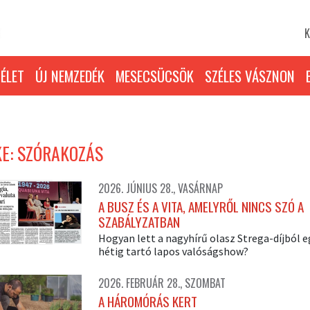
K
ÉLET
ÚJ NEMZEDÉK
MESECSÜCSÖK
SZÉLES VÁSZNON
E: SZÓRAKOZÁS
2026. JÚNIUS 28., VASÁRNAP
A BUSZ ÉS A VITA, AMELYRŐL NINCS SZÓ A
SZABÁLYZATBAN
Hogyan lett a nagyhírű olasz Strega-díjból e
hétig tartó lapos valóságshow?
2026. FEBRUÁR 28., SZOMBAT
A HÁROMÓRÁS KERT