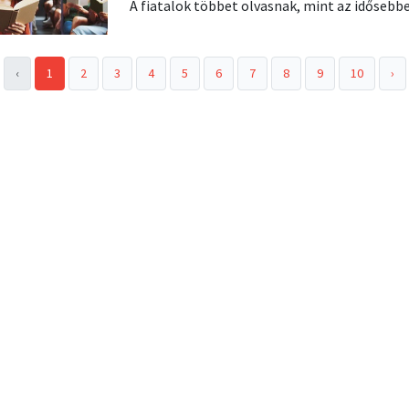
A fiatalok többet olvasnak, mint az idősebb
‹
1
2
3
4
5
6
7
8
9
10
›