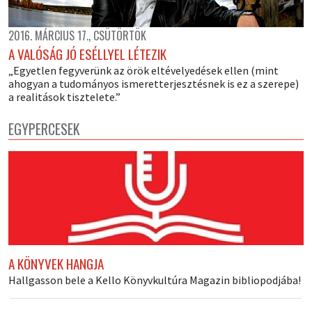
2016. MÁRCIUS 17., CSÜTÖRTÖK
A VALÓSÁG JÓ ESÉLLYEL LÉTEZIK
„Egyetlen fegyverünk az örök eltévelyedések ellen (mint
ahogyan a tudományos ismeretterjesztésnek is ez a szerepe)
a realitások tisztelete.”
EGYPERCESEK
A KÖNYVEK HANGJA
Hallgasson bele a Kello Könyvkultúra Magazin bibliopodjába!