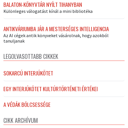
BALATON-KÖNYVTÁR NYÍLT TIHANYBAN
Különleges válogatást kínál a mini bibliotéka
ANTIKVÁRIUMBA JÁR A MESTERSÉGES INTELLIGENCIA
Az AI cégek antik könyveket vásárolnak, hogy azokból
tanuljanak
LEGOLVASOTTABB CIKKEK
SOKARCÚ INTERJÚKÖTET
EGY INTERJÚKÖTET KULTÚRTÖRTÉNETI ÉRTÉKEI
A VÉDÁK BÖLCSESSÉGE
CIKK ARCHÍVUM