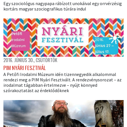
Egy szociológus nagypapa rábízott unokáival egy orrvérzésig
kortárs magyar szociografikus túrára indul
2016. JÚNIUS 30., CSÜTÖRTÖK
PIM NYÁRI FESZTIVÁL
A Petőfi Irodalmi Múzeum idén tizennegyedik alkalommal
rendezi meg a PIM Nyári Fesztivált. A rendezvénysorozat – az
irodalmat tágabban értelmezve – nyújt könnyed
szórakoztatást az érdeklődőknek