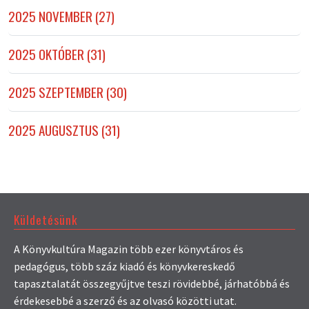
2025 NOVEMBER (27)
2025 OKTÓBER (31)
2025 SZEPTEMBER (30)
2025 AUGUSZTUS (31)
Küldetésünk
A Könyvkultúra Magazin több ezer könyvtáros és
pedagógus, több száz kiadó és könyvkereskedő
tapasztalatát összegyűjtve teszi rövidebbé, járhatóbbá és
érdekesebbé a szerző és az olvasó közötti utat.