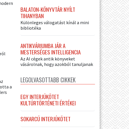
 modern
BALATON-KÖNYVTÁR NYÍLT
TIHANYBAN
Különleges válogatást kínál a mini
bibliotéka
ANTIKVÁRIUMBA JÁR A
MESTERSÉGES INTELLIGENCIA
ról
Az AI cégek antik könyveket
vásárolnak, hogy azokból tanuljanak
LEGOLVASOTTABB CIKKEK
az
otta a
lers
EGY INTERJÚKÖTET
KULTÚRTÖRTÉNETI ÉRTÉKEI
SOKARCÚ INTERJÚKÖTET