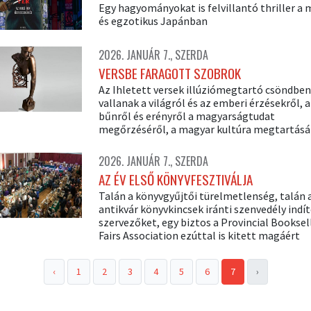
Egy hagyományokat is felvillantó thriller a
és egzotikus Japánban
2026. JANUÁR 7., SZERDA
VERSBE FARAGOTT SZOBROK
Az Ihletett versek illúziómegtartó csöndben
vallanak a világról és az emberi érzésekről, a
bűnről és erényről a magyarságtudat
megőrzéséről, a magyar kultúra megtartásá
2026. JANUÁR 7., SZERDA
AZ ÉV ELSŐ KÖNYVFESZTIVÁLJA
Talán a könyvgyűjtői türelmetlenség, talán 
antikvár könyvkincsek iránti szenvedély indít
szervezőket, egy biztos a Provincial Booksel
Fairs Association ezúttal is kitett magáért
‹
1
2
3
4
5
6
7
›