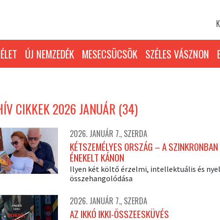
K
ÉLET
ÚJ NEMZEDÉK
MESECSÜCSÖK
SZÉLES VÁSZNON
ÍV CIKKEK 2026 JANUÁR (34)
2026. JANUÁR 7., SZERDA
KÉTSZEMÉLYES ORSZÁG – A SZINKRONBAN
ÉNEKELT KÁNON
Ilyen két költő érzelmi, intellektuális és nyel
összehangolódása
2026. JANUÁR 7., SZERDA
AZ IKKÓ IKKI-ÖSSZEESKÜVÉS