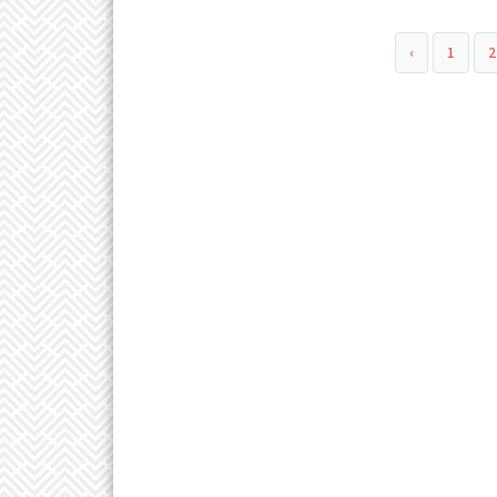
‹
1
2