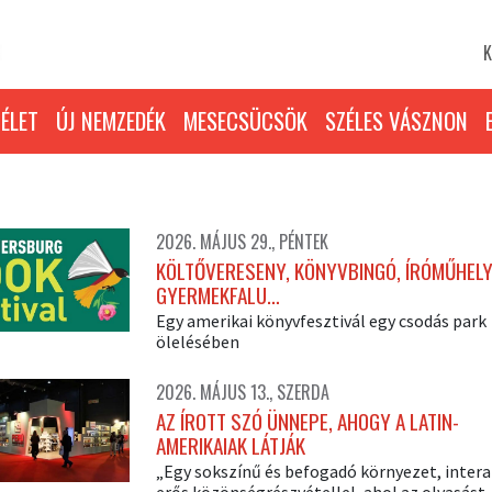
K
ÉLET
ÚJ NEMZEDÉK
MESECSÜCSÖK
SZÉLES VÁSZNON
2026. MÁJUS 29., PÉNTEK
KÖLTŐVERESENY, KÖNYVBINGÓ, ÍRÓMŰHELY
GYERMEKFALU…
Egy amerikai könyvfesztivál egy csodás park
ölelésében
2026. MÁJUS 13., SZERDA
AZ ÍROTT SZÓ ÜNNEPE, AHOGY A LATIN-
AMERIKAIAK LÁTJÁK
„Egy sokszínű és befogadó környezet, interak