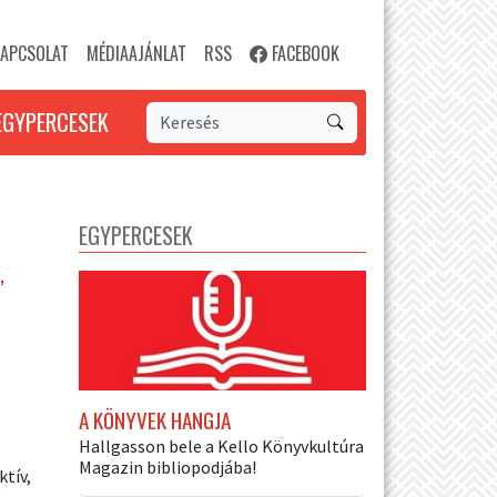
APCSOLAT
MÉDIAAJÁNLAT
RSS
FACEBOOK
EGYPERCESEK
EGYPERCESEK
,
A KÖNYVEK HANGJA
Hallgasson bele a Kello Könyvkultúra
Magazin bibliopodjába!
tív,