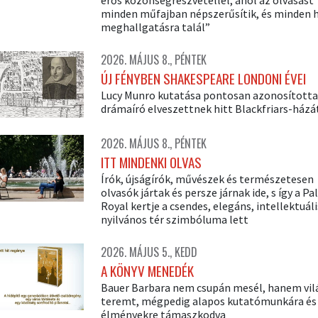
erős közönségrészvétellel, ahol az olvasást
minden műfajban népszerűsítik, és minden 
meghallgatásra talál”
2026. MÁJUS 8., PÉNTEK
ÚJ FÉNYBEN SHAKESPEARE LONDONI ÉVEI
Lucy Munro kutatása pontosan azonosította
drámaíró elveszettnek hitt Blackfriars-házá
2026. MÁJUS 8., PÉNTEK
ITT MINDENKI OLVAS
Írók, újságírók, művészek és természetesen
olvasók jártak és persze járnak ide, s így a Pal
Royal kertje a csendes, elegáns, intellektuáli
nyilvános tér szimbóluma lett
2026. MÁJUS 5., KEDD
A KÖNYV MENEDÉK
Bauer Barbara nem csupán mesél, hanem vil
teremt, mégpedig alapos kutatómunkára és 
élményekre támaszkodva