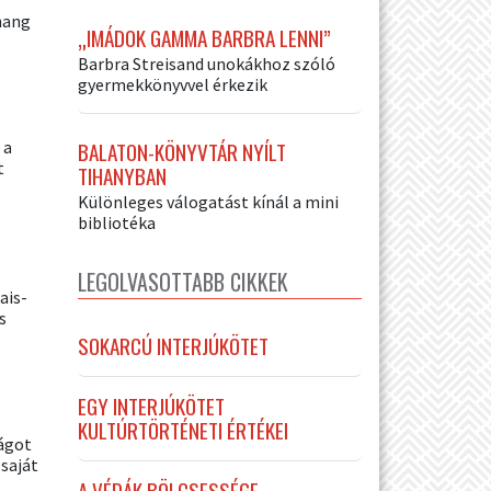
hang
„IMÁDOK GAMMA BARBRA LENNI”
Barbra Streisand unokákhoz szóló
gyermekkönyvvel érkezik
BALATON-KÖNYVTÁR NYÍLT
 a
t
TIHANYBAN
Különleges válogatást kínál a mini
bibliotéka
LEGOLVASOTTABB CIKKEK
ais-
s
SOKARCÚ INTERJÚKÖTET
EGY INTERJÚKÖTET
KULTÚRTÖRTÉNETI ÉRTÉKEI
ágot
saját
A VÉDÁK BÖLCSESSÉGE