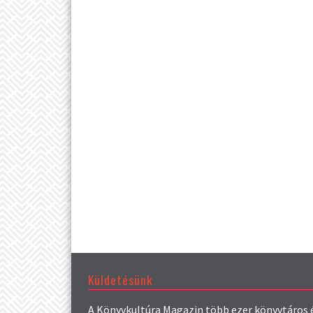
Küldetésünk
A Könyvkultúra Magazin több ezer könyvtáros 