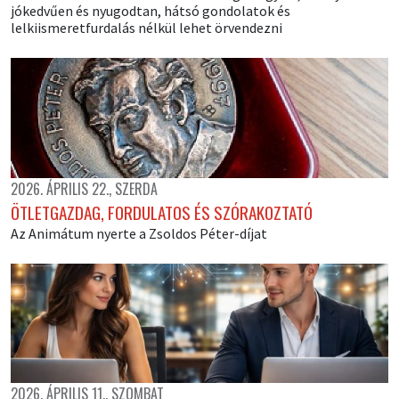
jókedvűen és nyugodtan, hátsó gondolatok és
lelkiismeretfurdalás nélkül lehet örvendezni
2026. ÁPRILIS 22., SZERDA
ÖTLETGAZDAG, FORDULATOS ÉS SZÓRAKOZTATÓ
Az Animátum nyerte a Zsoldos Péter-díjat
2026. ÁPRILIS 11., SZOMBAT