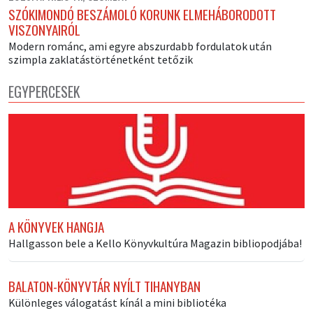
SZÓKIMONDÓ BESZÁMOLÓ KORUNK ELMEHÁBORODOTT
VISZONYAIRÓL
Modern románc, ami egyre abszurdabb fordulatok után
szimpla zaklatástörténetként tetőzik
EGYPERCESEK
A KÖNYVEK HANGJA
Hallgasson bele a Kello Könyvkultúra Magazin bibliopodjába!
BALATON-KÖNYVTÁR NYÍLT TIHANYBAN
Különleges válogatást kínál a mini bibliotéka