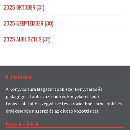
2025 OKTÓBER (31)
2025 SZEPTEMBER (30)
2025 AUGUSZTUS (31)
Küldetésünk
A Könyvkultúra Magazin több ezer könyvtáros és
pedagógus, több száz kiadó és könyvkereskedő
tapasztalatát összegyűjtve teszi rövidebbé, járhatóbbá és
érdekesebbé a szerző és az olvasó közötti utat.
Hasznos linkek