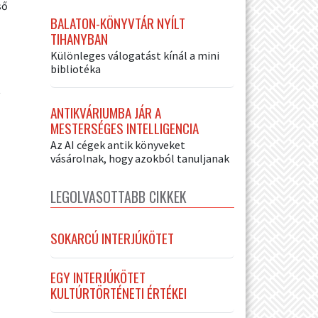
ső
BALATON-KÖNYVTÁR NYÍLT
TIHANYBAN
Különleges válogatást kínál a mini
bibliotéka
t
ANTIKVÁRIUMBA JÁR A
MESTERSÉGES INTELLIGENCIA
Az AI cégek antik könyveket
vásárolnak, hogy azokból tanuljanak
LEGOLVASOTTABB CIKKEK
SOKARCÚ INTERJÚKÖTET
EGY INTERJÚKÖTET
KULTÚRTÖRTÉNETI ÉRTÉKEI