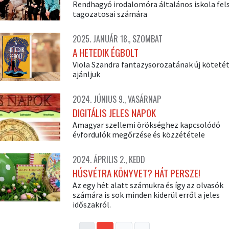
Rendhagyó irodalomóra általános iskola fel
tagozatosai számára
2025. JANUÁR 18., SZOMBAT
A HETEDIK ÉGBOLT
Viola Szandra fantazysorozatának új köteté
ajánljuk
2024. JÚNIUS 9., VASÁRNAP
DIGITÁLIS JELES NAPOK
Amagyar szellemi örökséghez kapcsolódó
évfordulók megőrzése és közzététele
2024. ÁPRILIS 2., KEDD
HÚSVÉTRA KÖNYVET? HÁT PERSZE!
Az egy hét alatt számukra és így az olvasók
számára is sok minden kiderül erről a jeles
időszakról.