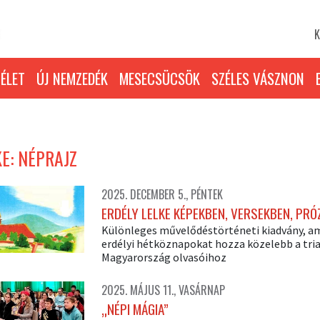
K
ÉLET
ÚJ NEMZEDÉK
MESECSÜCSÖK
SZÉLES VÁSZNON
E: NÉPRAJZ
2025. DECEMBER 5., PÉNTEK
ERDÉLY LELKE KÉPEKBEN, VERSEKBEN, PR
Különleges művelődéstörténeti kiadvány, am
erdélyi hétköznapokat hozza közelebb a tri
Magyarország olvasóihoz
2025. MÁJUS 11., VASÁRNAP
„NÉPI MÁGIA”