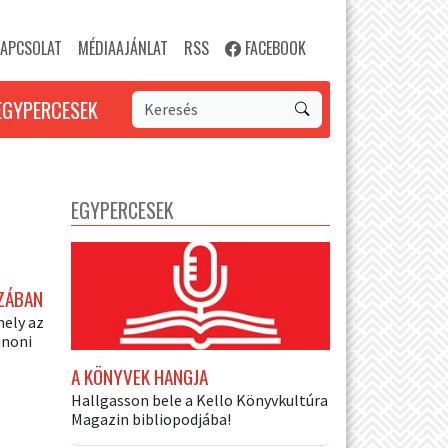
APCSOLAT
MÉDIAAJÁNLAT
RSS
FACEBOOK
EGYPERCESEK
EGYPERCESEK
ÓZÁBAN
ely az
anoni
A KÖNYVEK HANGJA
Hallgasson bele a Kello Könyvkultúra
Magazin bibliopodjába!