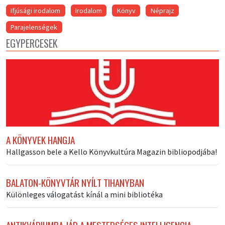
Ifjúsági irodalom
Irodalom
Könyv
Néprajz
Parajelenségek
EGYPERCESEK
A KÖNYVEK HANGJA
Hallgasson bele a Kello Könyvkultúra Magazin bibliopodjába!
BALATON-KÖNYVTÁR NYÍLT TIHANYBAN
Különleges válogatást kínál a mini bibliotéka