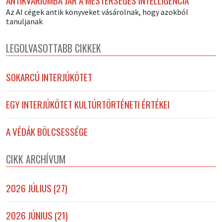
ANTIKVÁRIUMBA JÁR A MESTERSÉGES INTELLIGENCIA
Az AI cégek antik könyveket vásárolnak, hogy azokból
tanuljanak
LEGOLVASOTTABB CIKKEK
SOKARCÚ INTERJÚKÖTET
EGY INTERJÚKÖTET KULTÚRTÖRTÉNETI ÉRTÉKEI
A VÉDÁK BÖLCSESSÉGE
CIKK ARCHÍVUM
2026 JÚLIUS (27)
2026 JÚNIUS (21)