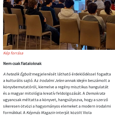
Kép forrása
Nem csak fiataloknak
A hetedik Égbolt
megjelenését látható érdeklődéssel fogadta
a kulturális sajtó. Az
Irodalmi Jelen
annak idején beszámolt a
könyvbemutatóról, kiemelve a regény misztikus hangulatát
és a magyar mitológia kreatív feldolgozását. A
Demokrata
ugyancsak méltatta a könyvet, hangsúlyozva, hogy a szerző
sikeresen ötvözi a hagyományos elemeket a modern irodalmi
formákkal. A
Képmás Magazin
interjút közölt Viola