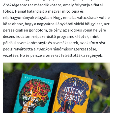
öröksége
sorozat második kötete, amely folytatja a fiatal
főhős, Hajnal kalandjait a magyar mitológia és
néphagyományok világában. Hogy ennek a változásnak volt-e
köze ahhoz, hogy a nagyvárosi lánykából vidéki hölgy lett, azt
persze csak én gondolom, de tény: az erotikus vonal helyére
decens irodalom-népszerűsítő programok léptek, mint
például a verskarácsonyfa és a versékszerek, az aktfotózást
pedig felváltotta a
Poétikon
rádióműsor szerkesztése,
vezetése. No és persze a verseket felváltották a regények.