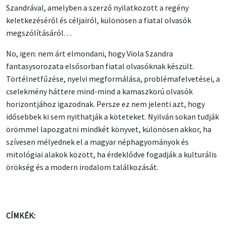
Szandrával, amelyben a szerző nyilatkozott a regény
keletkezéséről és céljairól, különösen a fiatal olvasók
megszólításáról…
No, igen: nem árt elmondani, hogy Viola Szandra
fantasysorozata elsősorban fiatal olvasóknak készült.
Törtélnetfűzése, nyelvi megformálása, problémafelvetései, a
cselekmény háttere mind-mind a kamaszkorú olvasók
horizontjához igazodnak. Persze ez nem jelenti azt, hogy
idősebbek ki sem nyithatják a köteteket. Nyilván sokan tudják
örömmel lapozgatni mindkét könyvet, különösen akkor, ha
szívesen mélyednek el a magyar néphagyományok és
mitológiai alakok között, ha érdeklődve fogadják a kulturális
örökség és a modern irodalom találkozását.
CÍMKÉK: