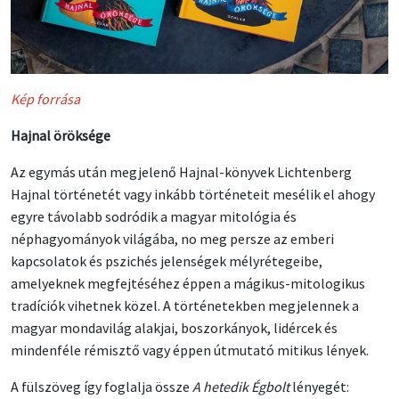
Kép forrása
Hajnal öröksége
Az egymás után megjelenő Hajnal-könyvek Lichtenberg
Hajnal történetét vagy inkább történeteit mesélik el ahogy
egyre távolabb sodródik a magyar mitológia és
néphagyományok világába, no meg persze az emberi
kapcsolatok és pszichés jelenségek mélyrétegeibe,
amelyeknek megfejtéséhez éppen a mágikus-mitologikus
tradíciók vihetnek közel. A történetekben megjelennek a
magyar mondavilág alakjai, boszorkányok, lidércek és
mindenféle rémisztő vagy éppen útmutató mitikus lények.
A fülszöveg így foglalja össze
A hetedik Égbolt
lényegét: