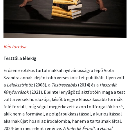
Kép forrása
Testtől a lélekig
Erősen erotikus tartalmakkal nyilvánosságra lépő Viola
Szandra annak idején több verseskötetet publikált. Ilyen volt
a
Léleksztriptíz
(2008), a
Testreszabás
(2014) és a
Használt
fényforrások
(2021). Eleinte lenyűgöző aktfotóin maga a test
volt a versek hordozója, később egyre klasszikusabb formák
felé fordult, míg végül megérkezett azon tollforgatók közé,
akik nem a formával, a polgárpukkasztással, a kuriozitással
akarnak újat hozni az irodalomba, hanem a tartalmak által.
2024-ben megjelent regénye,
A hetedik Égbolt
, a
Hajnal