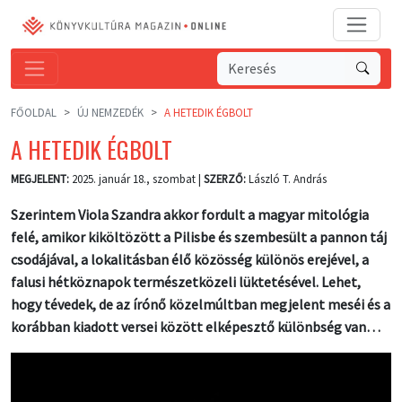
FŐOLDAL
ÚJ NEMZEDÉK
A HETEDIK ÉGBOLT
A HETEDIK ÉGBOLT
MEGJELENT:
2025. január 18., szombat |
SZERZŐ:
László T. András
Szerintem Viola Szandra akkor fordult a magyar mitológia
felé, amikor kiköltözött a Pilisbe és szembesült a pannon táj
csodájával, a lokalitásban élő közösség különös erejével, a
falusi hétköznapok természetközeli lüktetésével. Lehet,
hogy tévedek, de az írónő közelmúltban megjelent meséi és a
korábban kiadott versei között elképesztő különbség van…