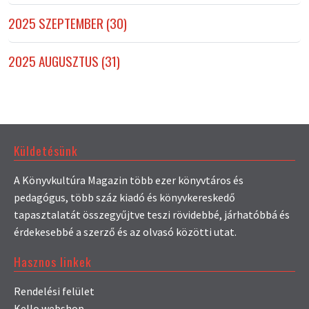
2025 SZEPTEMBER (30)
2025 AUGUSZTUS (31)
Küldetésünk
A Könyvkultúra Magazin több ezer könyvtáros és
pedagógus, több száz kiadó és könyvkereskedő
tapasztalatát összegyűjtve teszi rövidebbé, járhatóbbá és
érdekesebbé a szerző és az olvasó közötti utat.
Hasznos linkek
Rendelési felület
Kello webshop