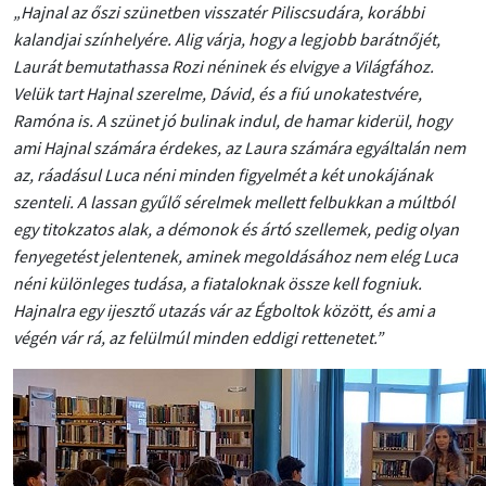
„Hajnal az őszi szünetben visszatér Piliscsudára, korábbi
kalandjai színhelyére. Alig várja, hogy a legjobb barátnőjét,
Laurát bemutathassa Rozi néninek és elvigye a Világfához.
Velük tart Hajnal szerelme, Dávid, és a fiú unokatestvére,
Ramóna is. A szünet jó bulinak indul, de hamar kiderül, hogy
ami Hajnal számára érdekes, az Laura számára egyáltalán nem
az, ráadásul Luca néni minden figyelmét a két unokájának
szenteli. A lassan gyűlő sérelmek mellett felbukkan a múltból
egy titokzatos alak, a démonok és ártó szellemek, pedig olyan
fenyegetést jelentenek, aminek megoldásához nem elég Luca
néni különleges tudása, a fiataloknak össze kell fogniuk.
Hajnalra egy ijesztő utazás vár az Égboltok között, és ami a
végén vár rá, az felülmúl minden eddigi rettenetet.”