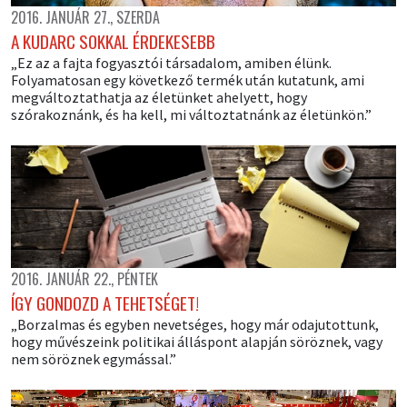
2016. JANUÁR 27., SZERDA
A KUDARC SOKKAL ÉRDEKESEBB
„Ez az a fajta fogyasztói társadalom, amiben élünk.
Folyamatosan egy következő termék után kutatunk, ami
megváltoztathatja az életünket ahelyett, hogy
szórakoznánk, és ha kell, mi változtatnánk az életünkön.”
2016. JANUÁR 22., PÉNTEK
ÍGY GONDOZD A TEHETSÉGET!
„Borzalmas és egyben nevetséges, hogy már odajutottunk,
hogy művészeink politikai álláspont alapján söröznek, vagy
nem söröznek egymással.”