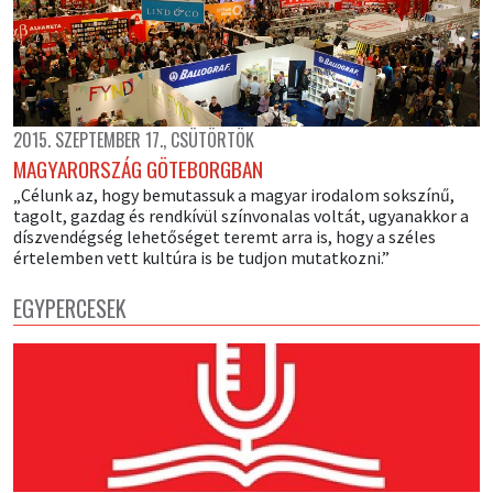
2015. SZEPTEMBER 17., CSÜTÖRTÖK
MAGYARORSZÁG GÖTEBORGBAN
„Célunk az, hogy bemutassuk a magyar irodalom sokszínű,
tagolt, gazdag és rendkívül színvonalas voltát, ugyanakkor a
díszvendégség lehetőséget teremt arra is, hogy a széles
értelemben vett kultúra is be tudjon mutatkozni.”
EGYPERCESEK