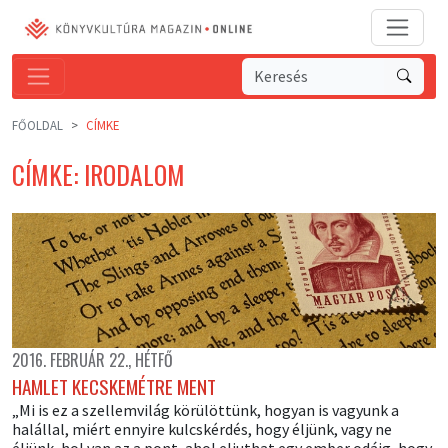
FŐOLDAL
CÍMKE
CÍMKE: IRODALOM
2016. FEBRUÁR 22., HÉTFŐ
HAMLET KECSKEMÉTRE MENT
„Mi is ez a szellemvilág körülöttünk, hogyan is vagyunk a
halállal, miért ennyire kulcskérdés, hogy éljünk, vagy ne
éljünk, hol van az a pont, ahol eljuthat egy ember odáig, hogy