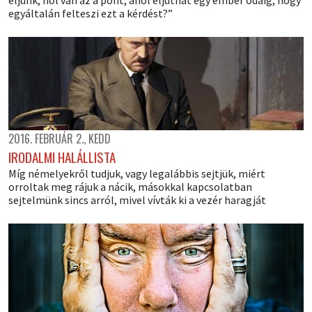
egyáltalán felteszi ezt a kérdést?”
2016. FEBRUÁR 2., KEDD
IRODALMI HALÁLLISTA
Míg némelyekről tudjuk, vagy legalábbis sejtjük, miért
orroltak meg rájuk a nácik, másokkal kapcsolatban
sejtelmünk sincs arról, mivel vívták ki a vezér haragját