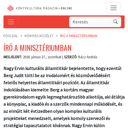
FŐOLDAL
KÖNYVES KÖZÉLET
ÍRÓ A MINISZTÉRIUMBAN
ÍRÓ A MINISZTÉRIUMBAN
MEGJELENT:
2026. június 27., szombat |
SZERZŐ:
Rácz András
Nagy Ervin kulturális államtitkár bejelentette, hogy ezentúl
Berg Judit tölti be az irodalomért és közművelődésért
felelős helyettes államtitkári pozíciót. Az államtitkár
indoklásában kiemelte: Berg a kortárs magyar
gyerekirodalom egyik legmeghatározóbb alkotója, aki átlátja
a könyvpiac, a kiadók és a szerzők mindennapi működését, és
az elmúlt két évtizedben olyan komplex kulturális
projekteket menedzselt, amelyek komoly szervezői és
stratégiai tapasztalatot kívánnak. Nagy Ervin külön