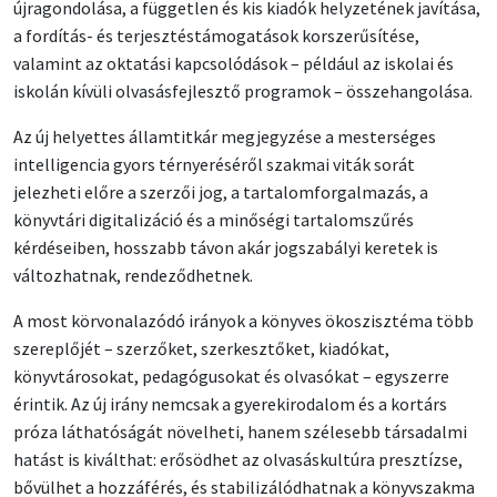
újragondolása, a független és kis kiadók helyzetének javítása,
a fordítás- és terjesztéstámogatások korszerűsítése,
valamint az oktatási kapcsolódások – például az iskolai és
iskolán kívüli olvasásfejlesztő programok – összehangolása.
Az új helyettes államtitkár megjegyzése a mesterséges
intelligencia gyors térnyeréséről szakmai viták sorát
jelezheti előre a szerzői jog, a tartalomforgalmazás, a
könyvtári digitalizáció és a minőségi tartalomszűrés
kérdéseiben, hosszabb távon akár jogszabályi keretek is
változhatnak, rendeződhetnek.
A most körvonalazódó irányok a könyves ökoszisztéma több
szereplőjét – szerzőket, szerkesztőket, kiadókat,
könyvtárosokat, pedagógusokat és olvasókat – egyszerre
érintik. Az új irány nemcsak a gyerekirodalom és a kortárs
próza láthatóságát növelheti, hanem szélesebb társadalmi
hatást is kiválthat: erősödhet az olvasáskultúra presztízse,
bővülhet a hozzáférés, és stabilizálódhatnak a könyvszakma