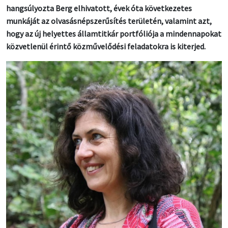
hangsúlyozta Berg elhivatott, évek óta következetes
munkáját az olvasásnépszerűsítés területén, valamint azt,
hogy az új helyettes államtitkár portfóliója a mindennapokat
közvetlenül érintő közművelődési feladatokra is kiterjed.