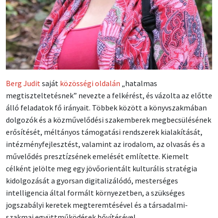
Berg Judit
saját
közösségi oldalán
„hatalmas
megtiszteltetésnek” nevezte a felkérést, és vázolta az előtte
álló feladatok fő irányait. Többek között a könyvszakmában
dolgozók és a közművelődési szakemberek megbecsülésének
erősítését, méltányos támogatási rendszerek kialakítását,
intézményfejlesztést, valamint az irodalom, az olvasás és a
művelődés presztízsének emelését említette. Kiemelt
célként jelölte meg egy jövőorientált kulturális stratégia
kidolgozását a gyorsan digitalizálódó, mesterséges
intelligencia által formált környezetben, a szükséges
jogszabályi keretek megteremtésével és a társadalmi-
szakmai együttműködések bővítésével.