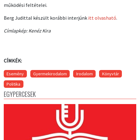
működési feltételei.
Berg Judittal készült korábbi interjúnk
itt olvasható
.
Címlapkép: Kenéz Kira
CÍMKÉK:
Esemény
Gyermekirodalom
Irodalom
Könyvtár
Politika
EGYPERCESEK