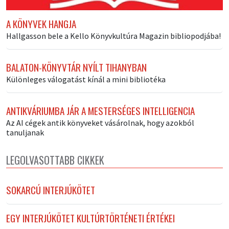
A KÖNYVEK HANGJA
Hallgasson bele a Kello Könyvkultúra Magazin bibliopodjába!
BALATON-KÖNYVTÁR NYÍLT TIHANYBAN
Különleges válogatást kínál a mini bibliotéka
ANTIKVÁRIUMBA JÁR A MESTERSÉGES INTELLIGENCIA
Az AI cégek antik könyveket vásárolnak, hogy azokból
tanuljanak
LEGOLVASOTTABB CIKKEK
SOKARCÚ INTERJÚKÖTET
EGY INTERJÚKÖTET KULTÚRTÖRTÉNETI ÉRTÉKEI