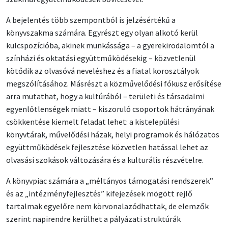
A bejelentés több szempontból is jelzésértékű a
könyvszakma számára. Egyrészt egy olyan alkotó kerül
kulcspozícióba, akinek munkássága – a gyerekirodalomtól a
színházi és oktatási együttműködésekig – közvetlenül
kötődik az olvasóvá neveléshez és a fiatal korosztályok
megszólításához. Másrészt a közművelődési fókusz erősítése
arra mutathat, hogy a kultúrából – területi és társadalmi
egyenlőtlenségek miatt – kiszoruló csoportok hátrányának
csökkentése kiemelt feladat lehet: a kistelepülési
könyvtárak, művelődési házak, helyi programok és hálózatos
együttműködések fejlesztése közvetlen hatással lehet az
olvasási szokások változására és a kulturális részvételre.
A könyvpiac számára a „méltányos támogatási rendszerek”
és az „intézményfejlesztés” kifejezések mögött rejlő
tartalmak egyelőre nem körvonalazódhattak, de elemzők
szerint napirendre kerülhet a pályázati struktúrák