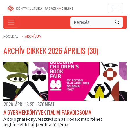
FŐOLDAL
ARCHÍVUM
ARCHÍV CIKKEK 2026 ÁPRILIS (30)
2026. ÁPRILIS 25., SZOMBAT
A GYERMEKKÖNYVEK ITÁLIAI PARADICSOMA
A bolognai könyvfesztiválon az irodalomtörténet
leghíresebb bábja volt a fő téma