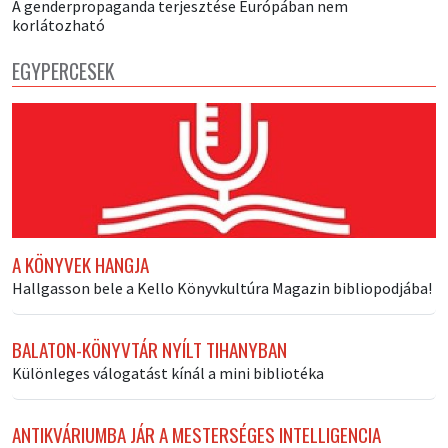
A genderpropaganda terjesztése Európában nem
korlátozható
EGYPERCESEK
A KÖNYVEK HANGJA
Hallgasson bele a Kello Könyvkultúra Magazin bibliopodjába!
BALATON-KÖNYVTÁR NYÍLT TIHANYBAN
Különleges válogatást kínál a mini bibliotéka
ANTIKVÁRIUMBA JÁR A MESTERSÉGES INTELLIGENCIA