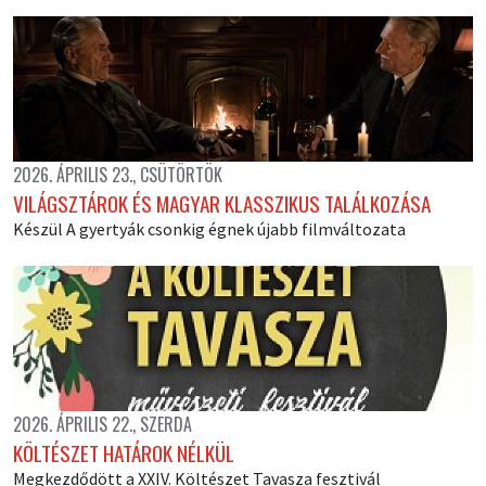
2026. ÁPRILIS 23., CSÜTÖRTÖK
VILÁGSZTÁROK ÉS MAGYAR KLASSZIKUS TALÁLKOZÁSA
Készül A gyertyák csonkig égnek újabb filmváltozata
2026. ÁPRILIS 22., SZERDA
KÖLTÉSZET HATÁROK NÉLKÜL
Megkezdődött a XXIV. Költészet Tavasza fesztivál