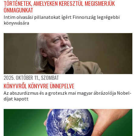
TÖRTÉNETEK, AMELYEKEN KERESZTÜL MEGISMERJÜK
ÖNMAGUNKAT
Intim olvasási pillanatokat ígért Finnország legrégebbi
könyvvására
2025. OKTÓBER 11., SZOMBAT
KÖNYVRŐL KÖNYVRE ÜNNEPELVE
Az abszurdizmus és a groteszk mai magyar ábrázolója Nobel-
díjat kapott