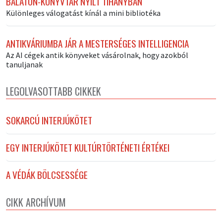
BALATON-KÖNYVTÁR NYÍLT TIHANYBAN
Különleges válogatást kínál a mini bibliotéka
ANTIKVÁRIUMBA JÁR A MESTERSÉGES INTELLIGENCIA
Az AI cégek antik könyveket vásárolnak, hogy azokból
tanuljanak
LEGOLVASOTTABB CIKKEK
SOKARCÚ INTERJÚKÖTET
EGY INTERJÚKÖTET KULTÚRTÖRTÉNETI ÉRTÉKEI
A VÉDÁK BÖLCSESSÉGE
CIKK ARCHÍVUM