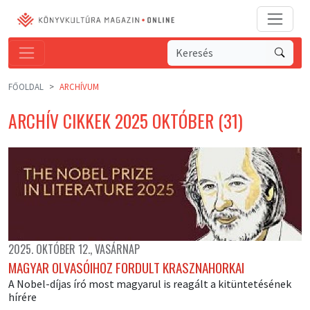
FŐOLDAL
ARCHÍVUM
ARCHÍV CIKKEK 2025 OKTÓBER (31)
2025. OKTÓBER 12., VASÁRNAP
MAGYAR OLVASÓIHOZ FORDULT KRASZNAHORKAI
A Nobel-díjas író most magyarul is reagált a kitüntetésének
hírére