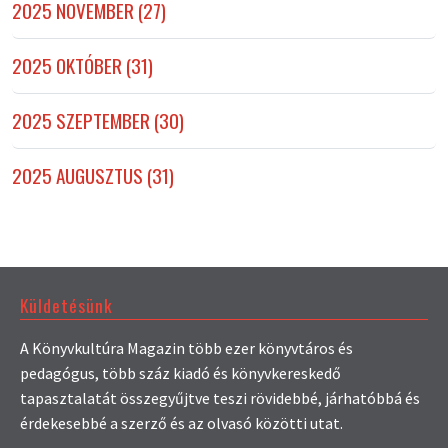
2025 NOVEMBER (27)
2025 OKTÓBER (31)
2025 SZEPTEMBER (30)
2025 AUGUSZTUS (31)
Küldetésünk
A Könyvkultúra Magazin több ezer könyvtáros és
pedagógus, több száz kiadó és könyvkereskedő
tapasztalatát összegyűjtve teszi rövidebbé, járhatóbbá és
érdekesebbé a szerző és az olvasó közötti utat.