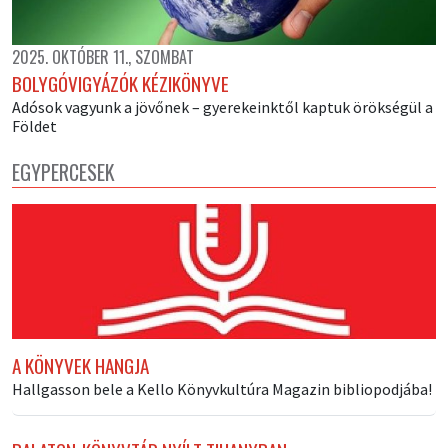
2025. OKTÓBER 11., SZOMBAT
BOLYGÓVIGYÁZÓK KÉZIKÖNYVE
Adósok vagyunk a jövőnek – gyerekeinktől kaptuk örökségül a
Földet
EGYPERCESEK
A KÖNYVEK HANGJA
Hallgasson bele a Kello Könyvkultúra Magazin bibliopodjába!